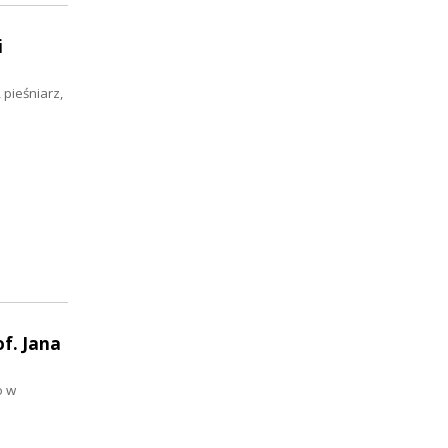
i
 pieśniarz,
f. Jana
o w