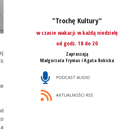
"Trochę Kultury"
w czasie wakacji w każdą niedzielę
od godz. 18 do 20
ej
Zapraszają
Małgorzata Frymus i Agata Rokicka
li
PODCAST AUDIO
ie
AKTUALNOŚCI RSS
ił
go
 a