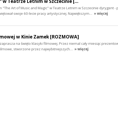
 w Teatrze Letnim w Szczecinie […
"The Art of Music and Magic" w Teatrze Letnim w Szczecinie dyrygent - 
ętował swoje 60-lecie pracy artystycznej. Największym…
» więcej
filmowej w Kinie Zamek [ROZMOWA]
aprasza na święto klasyki filmowej. Przez niemal cały miesiąc prezento
ilmowe, stworzone przez najwybitniejszych…
» więcej