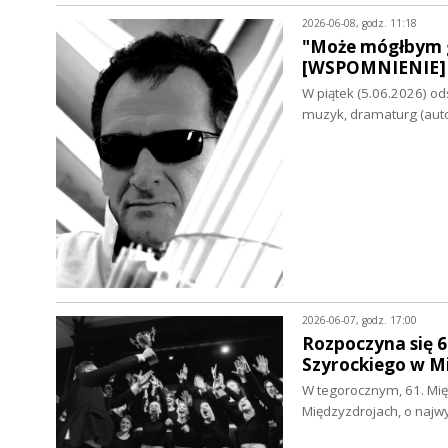
2026-06-08, godz. 11:18
"Może mógłbym g
[WSPOMNIENIE]
W piątek (5.06.2026) od
muzyk, dramaturg (aut
2026-06-07, godz. 17:00
Rozpoczyna się 6
Szyrockiego w 
W tegorocznym, 61. Mię
Międzyzdrojach, o naj