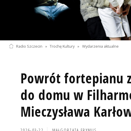
Radio Szczecin
»
Trochę Kultury
»
Wydarzenia aktualne
Powrót fortepianu 
do domu w Filharmo
Mieczysława Karłow
2026-03-22
MAŁGORZATA FRYMUS