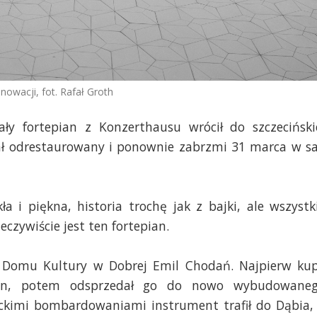
owacji, fot. Rafał Groth
ły fortepian z Konzerthausu wrócił do szczeciński
tał odrestaurowany i ponownie zabrzmi 31 marca w sa
a i piękna, historia trochę jak z bajki, ale wszystk
eczywiście jest ten fortepian.
or Domu Kultury w Dobrej Emil Chodań. Najpierw kup
ianin, potem odsprzedał go do nowo wybudowane
nckimi bombardowaniami instrument trafił do Dąbia,