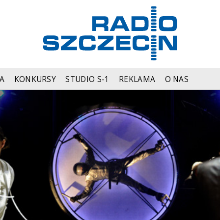
A
KONKURSY
STUDIO S-1
REKLAMA
O NAS