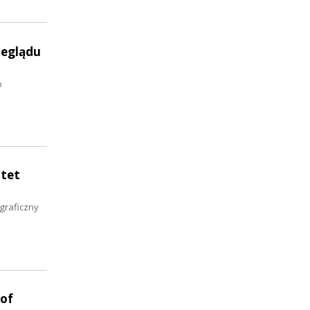
zeglądu
o
rtet
graficzny
 of