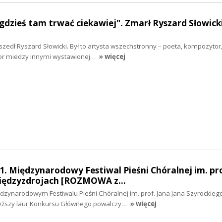
dzieś tam trwać ciekawiej". Zmarł Ryszard Słowick
szedł Ryszard Słowicki. Był to artysta wszechstronny – poeta, kompozytor,
or miedzy innymi wystawionej…
» więcej
1. Międzynarodowy Festiwal Pieśni Chóralnej im. pro
Międzyzdrojach [ROZMOWA z…
dzynarodowym Festiwalu Pieśni Chóralnej im. prof. Jana Jana Szyrockieg
wyższy laur Konkursu Głównego powalczy…
» więcej