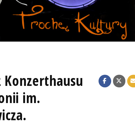
z Konzerthausu
nii im.
icza.