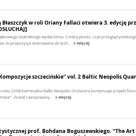
łaszczyk w roli Oriany Fallaci otwiera 3. edycję pr
POSŁUCHAJ]
yjątkowego teatralnego wydarzenia. Contra plures, czyli przegląd polskieg
e, to propozycja skierowana do tych…
» więcej
Kompozycje szczecińskie” vol. 2 Baltic Neopolis Qua
w roku 2008 kameralna Baltic Neopolis Orchestra kontynuuje projekt fono
ńskie”. Został zainicjowany…
» więcej
rtystycznej prof. Bohdana Boguszewskiego. "The Art