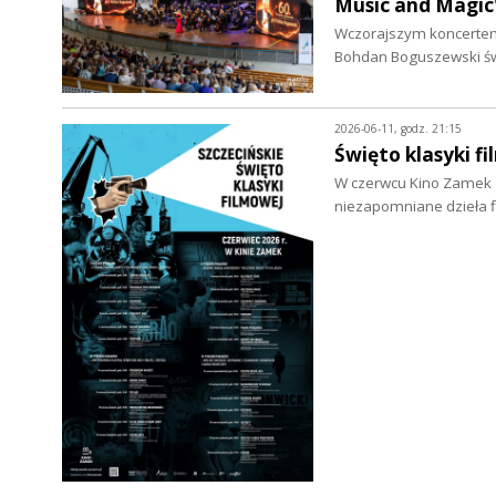
Music and Magic"
Wczorajszym koncertem 
Bohdan Boguszewski świ
2026-06-11, godz. 21:15
Święto klasyki 
W czerwcu Kino Zamek z
niezapomniane dzieła f