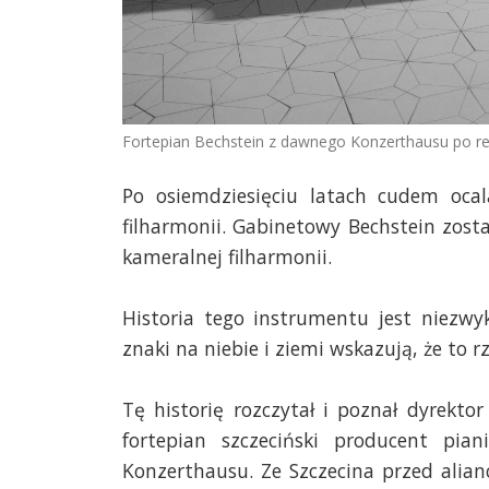
Fortepian Bechstein z dawnego Konzerthausu po ren
Po osiemdziesięciu latach cudem ocala
filharmonii. Gabinetowy Bechstein zos
kameralnej filharmonii.
Historia tego instrumentu jest niezwykł
znaki na niebie i ziemi wskazują, że to rz
Tę historię rozczytał i poznał dyrekt
fortepian szczeciński producent p
Konzerthausu. Ze Szczecina przed alia