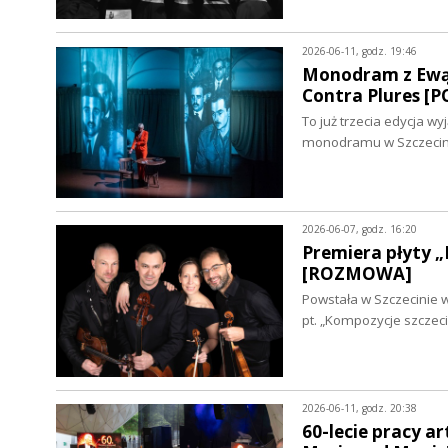
2026-06-11, godz. 19:46
Monodram z Ewą B
Contra Plures [
To już trzecia edycja w
monodramu w Szczecini
2026-06-07, godz. 16:20
Premiera płyty „
[ROZMOWA]
Powstała w Szczecinie 
pt. „Kompozycje szczeci
2026-06-11, godz. 20:38
60-lecie pracy a