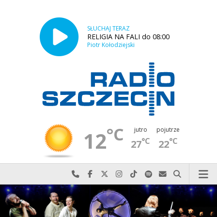
SŁUCHAJ TERAZ
RELIGIA NA FALI do 08:00
Piotr Kołodziejski
°C
jutro
pojutrze
12
°C
°C
27
22
Najlepiej po prostu do nas zadzwoń
Odwiedź nas na Facebook-u
Odwiedź nas na X
Odwiedź nas na Instagram-ie
Odwiedź nas na TikTok-u
Szukaj nas na Spotify
Wyślij do nas w
Szukaj