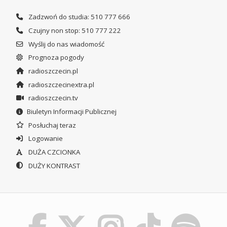
Zadzwoń do studia: 510 777 666
Czujny non stop: 510 777 222
Wyślij do nas wiadomość
Prognoza pogody
radioszczecin.pl
radioszczecinextra.pl
radioszczecin.tv
Biuletyn Informacji Publicznej
Posłuchaj teraz
Logowanie
DUŻA CZCIONKA
DUŻY KONTRAST