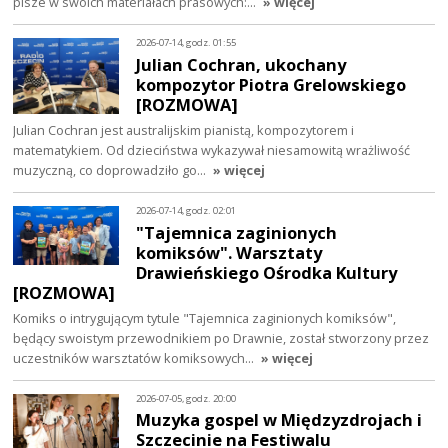
pisze w swoich materiałach prasowych:…
» więcej
2026-07-14, godz. 01:55
Julian Cochran, ukochany
kompozytor Piotra Grelowskiego
[ROZMOWA]
Julian Cochran jest australijskim pianistą, kompozytorem i
matematykiem. Od dzieciństwa wykazywał niesamowitą wrażliwość
muzyczną, co doprowadziło go…
» więcej
2026-07-14, godz. 02:01
"Tajemnica zaginionych
komiksów". Warsztaty
Drawieńskiego Ośrodka Kultury
[ROZMOWA]
Komiks o intrygującym tytule "Tajemnica zaginionych komiksów",
będący swoistym przewodnikiem po Drawnie, został stworzony przez
uczestników warsztatów komiksowych…
» więcej
2026-07-05, godz. 20:00
Muzyka gospel w Międzyzdrojach i
Szczecinie na Festiwalu