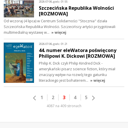
2026-07-06, godz. 01:55
Szczecińska Republika Wolności
[ROZMOWA]
Od wczoraj (4 lipca) w Centrum Solidarności "Stocznia" działa
Szczecińska Republika Wolności. Szczecińscy artyści przygotowali
multimedialną wystawę w…
» więcej
2026-07-06, godz. 01:21
44. numer eleWatora poświęcony
Philipowi K. Dickowi [ROZMOWA]
Philip K. Dick czyli Philip Kindred Dick -
amerykański pisarz science fiction, który miał
znaczący wpływ na rozwój tego gatunku
literackiego jest bohaterem…
» więcej
1
2
3
4
5
4087 na 409 stronach