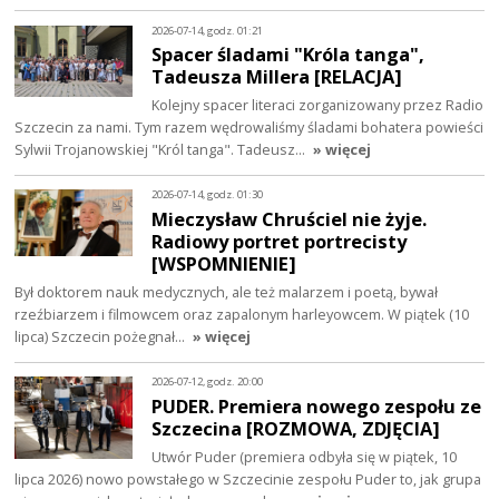
2026-07-14, godz. 01:21
Spacer śladami "Króla tanga",
Tadeusza Millera [RELACJA]
Kolejny spacer literaci zorganizowany przez Radio
Szczecin za nami. Tym razem wędrowaliśmy śladami bohatera powieści
Sylwii Trojanowskiej "Król tanga". Tadeusz…
» więcej
2026-07-14, godz. 01:30
Mieczysław Chruściel nie żyje.
Radiowy portret portrecisty
[WSPOMNIENIE]
Był doktorem nauk medycznych, ale też malarzem i poetą, bywał
rzeźbiarzem i filmowcem oraz zapalonym harleyowcem. W piątek (10
lipca) Szczecin pożegnał…
» więcej
2026-07-12, godz. 20:00
PUDER. Premiera nowego zespołu ze
Szczecina [ROZMOWA, ZDJĘCIA]
Utwór Puder (premiera odbyła się w piątek, 10
lipca 2026) nowo powstałego w Szczecinie zespołu Puder to, jak grupa