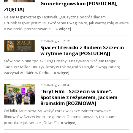
Grünebergowskim [POSŁUCHAJ,
ZDJĘCIA]
Celem tegorocznego Festiwalu „Muzyczna podróż śladami
Grünebergów” jest m.in. zwrócenie uwagi na to, jak ważną rolę w walce
o wolność i poszanowanie…
» więcej
2026-07-06, godz. 23:20
Spacer literacki z Radiem Szczecin
w rytmie tanga [POSLUCHAJ]
Mówiono o nim "polski Bing Crosby" i nazywano "królem tanga".
Tadeusz Miller - muzyk, który w rok nagrał 63 single. Swoją karierę
zaczynał w 1946r. w Radiu…
» więcej
2026-07-06, godz. 01:46
"Gryf Film - Szczecin w kinie".
Spotkanie z reżyserem, Jackiem
Bromskim [ROZMOWA]
Od kilku lat można zauważyć coraz większe zainteresowanie
filmowców Szczecinem i regionem. Ostatnio powstały tak znane
produkcje jak seriale „Odwilż”…
» więcej