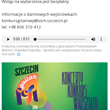
Wstęp na wydarzenia jest bezpłatny.
Informacje o darmowych wejściówkach:
konkursgitarowy@osm.szczecin.pl
tel. +48 606 310 412
Posłuchaj rozmowy Doroty Zamolskiej z gitarzystami Przemysławem
Bielcem i Dawidem Pajestką – dyrektorami artystycznymi Szczecin Guitar
Fest 2026