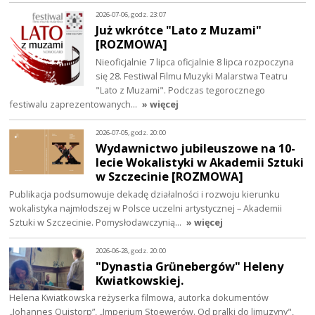
2026-07-06, godz. 23:07
Już wkrótce "Lato z Muzami"
[ROZMOWA]
Nieoficjalnie 7 lipca oficjalnie 8 lipca rozpoczyna
się 28. Festiwal Filmu Muzyki Malarstwa Teatru
"Lato z Muzami". Podczas tegorocznego
festiwalu zaprezentowanych…
» więcej
2026-07-05, godz. 20:00
Wydawnictwo jubileuszowe na 10-
lecie Wokalistyki w Akademii Sztuki
w Szczecinie [ROZMOWA]
Publikacja podsumowuje dekadę działalności i rozwoju kierunku
wokalistyka najmłodszej w Polsce uczelni artystycznej – Akademii
Sztuki w Szczecinie. Pomysłodawczynią…
» więcej
2026-06-28, godz. 20:00
"Dynastia Grünebergów" Heleny
Kwiatkowskiej.
Helena Kwiatkowska reżyserka filmowa, autorka dokumentów
„Johannes Quistorp”, „Imperium Stoewerów. Od pralki do limuzyny",