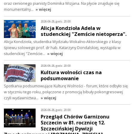
oraz cenionego pianisty Dominika Wizjana. Na płycie znajduje się
monumentalny…
» więcej
2026-06-28, godz. 20:00
Alicja Kondzioła Adela w
studenckiej "Zemście nietoperza".
Alicja Kondzioła, studentka Wydziału Wokalno‑Aktorskiego z klasy
śpiewu solowego prof. dr hab. Katarzyny Dondalskiej, wystąpiła w
studenckiej "Zemście…
» więcej
2026-06-28, godz. 20:00
Kultura wolności czas na
podsumowanie
Spotkania podsumowujące Kulturę Wolności - forum, które odbyło się
w styczniu tego roku, połączone z promocją bibuły pokongresowej
czyli wydawnictwa…
» więcej
2026-06-28, godz. 20:00
Przegląd Chórów Garnizonu
Szczecin w 81. rocznicę 12.
Szczecińskiej Dywizji