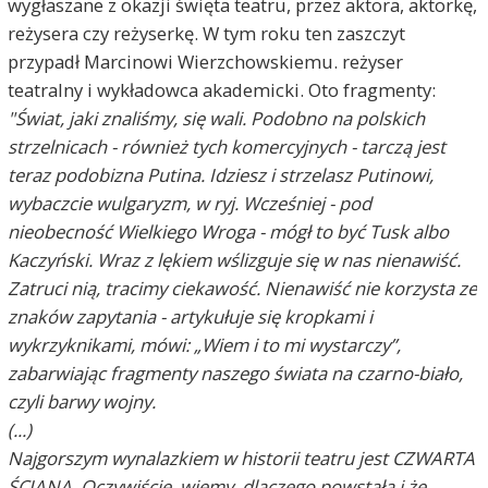
wygłaszane z okazji święta teatru, przez aktora, aktorkę,
reżysera czy reżyserkę. W tym roku ten zaszczyt
przypadł Marcinowi Wierzchowskiemu. reżyser
teatralny i wykładowca akademicki. Oto fragmenty:
"Świat, jaki znaliśmy, się wali. Podobno na polskich
strzelnicach - również tych komercyjnych - tarczą jest
teraz podobizna Putina. Idziesz i strzelasz Putinowi,
wybaczcie wulgaryzm, w ryj. Wcześniej - pod
nieobecność Wielkiego Wroga - mógł to być Tusk albo
Kaczyński. Wraz z lękiem wślizguje się w nas nienawiść.
Zatruci nią, tracimy ciekawość. Nienawiść nie korzysta ze
znaków zapytania - artykułuje się kropkami i
wykrzyknikami, mówi: „Wiem i to mi wystarczy”,
zabarwiając fragmenty naszego świata na czarno-biało,
czyli barwy wojny.
(...)
Najgorszym wynalazkiem w historii teatru jest CZWARTA
ŚCIANA. Oczywiście, wiemy, dlaczego powstała i że