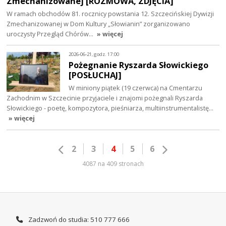
Zmechanizowanej [ROZMOWA, ZDJĘCIA]
W ramach obchodów 81. rocznicy powstania 12. Szczecińskiej Dywizji
Zmechanizowanej w Dom Kultury „Słowianin” zorganizowano
uroczysty Przegląd Chórów…
» więcej
2026-06-21, godz. 17:00
Pożegnanie Ryszarda Słowickiego
[POSŁUCHAJ]
W miniony piątek (19 czerwca) na Cmentarzu
Zachodnim w Szczecinie przyjaciele i znajomi pożegnali Ryszarda
Słowickiego - poetę, kompozytora, pieśniarza, multiinstrumentalistę…
» więcej
2
3
4
5
6
4087 na 409 stronach
Zadzwoń do studia: 510 777 666