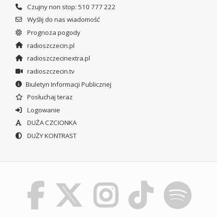
Czujny non stop: 510 777 222
Wyślij do nas wiadomość
Prognoza pogody
radioszczecin.pl
radioszczecinextra.pl
radioszczecin.tv
Biuletyn Informacji Publicznej
Posłuchaj teraz
Logowanie
DUŻA CZCIONKA
DUŻY KONTRAST