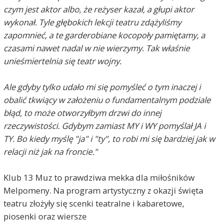
czym jest aktor albo, że reżyser kazał, a głupi aktor
wykonał. Tyle głębokich lekcji teatru zdążyliśmy
zapomnieć, a te garderobiane kocopoły pamiętamy, a
czasami nawet nadal w nie wierzymy. Tak właśnie
unieśmiertelnia się teatr wojny.
Ale gdyby tylko udało mi się pomyśleć o tym inaczej i
obalić tkwiący w założeniu o fundamentalnym podziale
błąd, to może otworzyłbym drzwi do innej
rzeczywistości. Gdybym zamiast MY i WY pomyślał JA i
TY. Bo kiedy myślę "ja" i "ty", to robi mi się bardziej jak w
relacji niż jak na froncie."
Klub 13 Muz to prawdziwa mekka dla miłośników
Melpomeny. Na program artystyczny z okazji święta
teatru złożyły się scenki teatralne i kabaretowe,
piosenki oraz wiersze