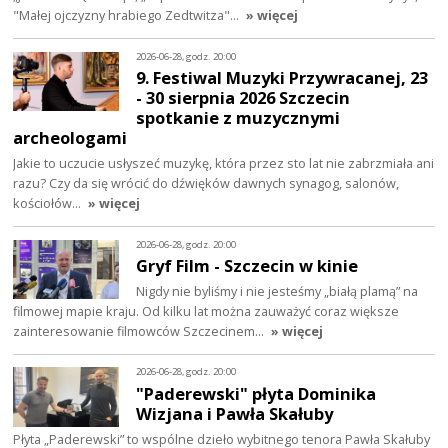
"Małej ojczyzny hrabiego Zedtwitza"…
» więcej
2026-06-28, godz. 20:00
9. Festiwal Muzyki Przywracanej, 23
- 30 sierpnia 2026 Szczecin
spotkanie z muzycznymi
archeologami
Jakie to uczucie usłyszeć muzykę, która przez sto lat nie zabrzmiała ani
razu? Czy da się wrócić do dźwięków dawnych synagog, salonów,
kościołów…
» więcej
2026-06-28, godz. 20:00
Gryf Film - Szczecin w kinie
Nigdy nie byliśmy i nie jesteśmy „białą plamą” na
filmowej mapie kraju. Od kilku lat można zauważyć coraz większe
zainteresowanie filmowców Szczecinem…
» więcej
2026-06-28, godz. 20:00
"Paderewski" płyta Dominika
Wizjana i Pawła Skałuby
Płyta „Paderewski” to wspólne dzieło wybitnego tenora Pawła Skałuby