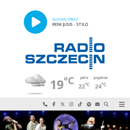
SŁUCHAJ TERAZ
RENI JUSIS - STILO
°C
jutro
pojutrze
19
°C
°C
22
24
Najlepiej po prostu do nas zadzwoń
Odwiedź nas na Facebook-u
Odwiedź nas na X
Odwiedź nas na Instagram-ie
Odwiedź nas na TikTok-u
Szukaj nas na Spotify
Wyślij do nas w
Szukaj