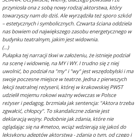
przyniosła ona z sobą nowy rodzaj aktorstwa, który
towarzyszy nam do dziś. Ale wyrządziła też sporo szkód
– estetycznych i symbolicznych. Czwarta ściana oddziela
nas bowiem od największego zasobu energetycznego w
budynku teatralnym, jakim jest widownia.
(...)
Pułapka tej narracji tkwi w założeniu, że istnieje podział
na scenę i widownię, na MY i WY. I trudno się z niej
uwolnić, bo podział na "my" i "wy" jest wszędobylski i ma
swoje poczesne miejsce w teatrze. Jedna z pierwszych
lekcji teatralnej reżyserii, której w krakowskiej PWST
udzielił mojemu rokowi ważny wówczas w Polsce
reżyser i pedagog, brzmiała jak sentencja: "Aktora trzeba
zgwałcić, chłopcy". To skandaliczne zdanie jest
deklaracją wojny. Podobnie jak zdania, które nie
oglądając się na #metoo, wciąż wdzierają się jakoś do
leksykonu adeptów aktorstwa - zdania o tym, od czego i