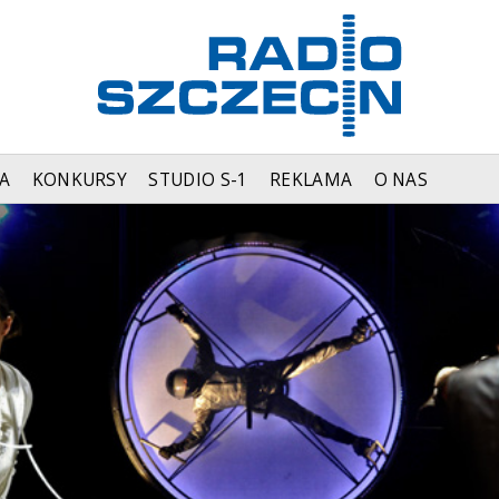
A
KONKURSY
STUDIO S-1
REKLAMA
O NAS