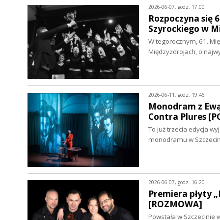
2026-06-07, godz. 17:00
Rozpoczyna się 6
Szyrockiego w 
W tegorocznym, 61. Mię
Międzyzdrojach, o naj
2026-06-11, godz. 19:46
Monodram z Ewą B
Contra Plures [
To już trzecia edycja w
monodramu w Szczecini
2026-06-07, godz. 16:20
Premiera płyty „
[ROZMOWA]
Powstała w Szczecinie 