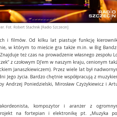
r. Fot. Robert Stachnik [Radio Szczecin]
h i filmów. Od kilku lat piastuje funkcję kierowni
ie, w którym to mieście gra także m.in. w Big Bandz
 Znajduje też czas na prowadzenie własnego zespołu L
Jazzek” z czołowym DJ’em w naszym kraju, cenionym tak
ackiem Janaszkiewiczem). Przez wiele lat był nadworn
dni Jego życia. Bardzo chętnie współpracują z muzyki
żby Andrzej Poniedzielski, Mirosław Czyżykiewicz i Art
akordeonista, kompozytor i aranżer z ogromn
ojekt na fortepian i elektronikę pt. „Muzyka p