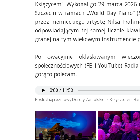
Księżycem”. Wykonał go 29 marca 2026 
Szczecin w ramach „World Day Piano” 
przez niemieckiego artystę Nilsa Frah
odpowiadającym tej samej liczbie klaw
granej na tym wiekowym instrumencie 
Po owacyjnie oklaskiwanym wiec
społecznościowych (FB i YouTube) Radia 
gorąco polecam.
Posłuchaj rozmowy Doroty Zamolskiej z Krzysztofem B