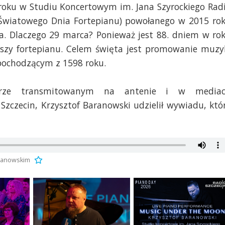
roku w Studiu Koncertowym im. Jana Szyrockiego Rad
(Światowego Dnia Fortepianu) powołanego w 2015 ro
ma. Dlaczego 29 marca? Ponieważ jest 88. dniem w ro
iszy fortepianu. Celem święta jest promowanie muzy
pochodzącym z 1598 roku.
zorze transmitowanym na antenie i w media
Szczecin, Krzysztof Baranowski udzielił wywiadu, któ
aranowskim