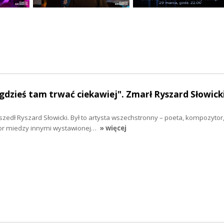
dzieś tam trwać ciekawiej". Zmarł Ryszard Słowick
szedł Ryszard Słowicki. Był to artysta wszechstronny – poeta, kompozytor,
or miedzy innymi wystawionej…
» więcej