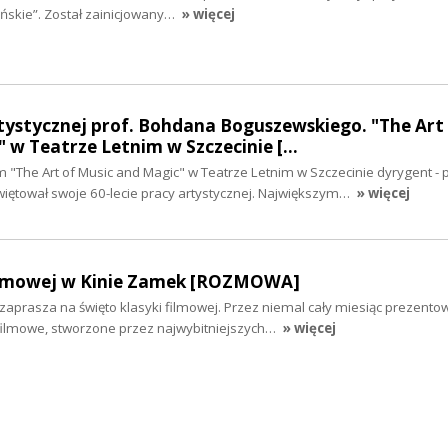
ńskie”. Został zainicjowany…
» więcej
rtystycznej prof. Bohdana Boguszewskiego. "The Art
 w Teatrze Letnim w Szczecinie […
"The Art of Music and Magic" w Teatrze Letnim w Szczecinie dyrygent - 
ętował swoje 60-lecie pracy artystycznej. Największym…
» więcej
filmowej w Kinie Zamek [ROZMOWA]
aprasza na święto klasyki filmowej. Przez niemal cały miesiąc prezento
ilmowe, stworzone przez najwybitniejszych…
» więcej