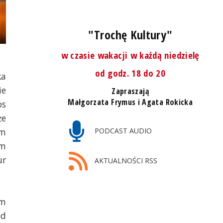
"Trochę Kultury"
w czasie wakacji w każdą niedzielę
od godz. 18 do 20
ka
ie
Zapraszają
Małgorzata Frymus i Agata Rokicka
os
że
PODCAST AUDIO
ym
em
ur
AKTUALNOŚCI RSS
ym
od