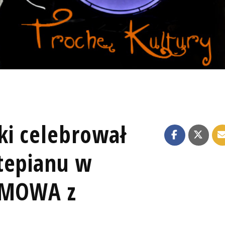
ki celebrował
tepianu w
OZMOWA z