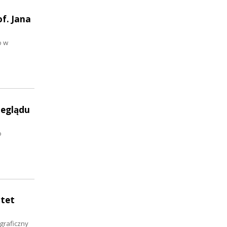
f. Jana
o w
zeglądu
o
rtet
graficzny