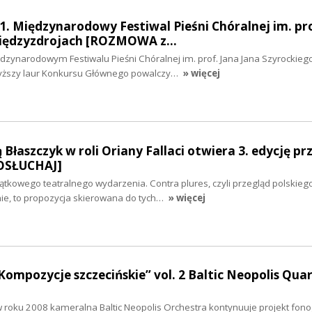
1. Międzynarodowy Festiwal Pieśni Chóralnej im. pro
Międzyzdrojach [ROZMOWA z…
dzynarodowym Festiwalu Pieśni Chóralnej im. prof. Jana Jana Szyrockieg
wyższy laur Konkursu Głównego powalczy…
» więcej
łaszczyk w roli Oriany Fallaci otwiera 3. edycję pr
POSŁUCHAJ]
yjątkowego teatralnego wydarzenia. Contra plures, czyli przegląd polskieg
e, to propozycja skierowana do tych…
» więcej
Kompozycje szczecińskie” vol. 2 Baltic Neopolis Qua
w roku 2008 kameralna Baltic Neopolis Orchestra kontynuuje projekt fono