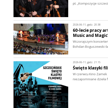
pt. „Kompozycje szczeci
2026-06-11, godz. 20:38
60-lecie pracy a
Music and Magic"
Wczorajszym koncertem 
Bohdan Boguszewski świ
2026-06-11, godz. 21:15
Święto klasyki 
W czerwcu Kino Zamek z
niezapomniane dzieła f