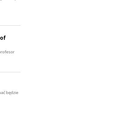
 of
profesor
wać będzie