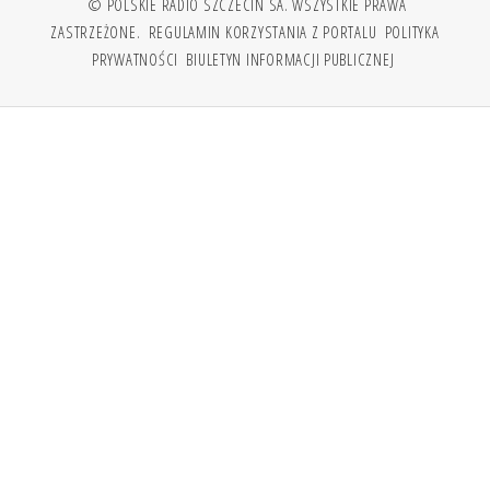
© POLSKIE RADIO SZCZECIN SA. WSZYSTKIE PRAWA
ZASTRZEŻONE.
REGULAMIN KORZYSTANIA Z PORTALU
POLITYKA
PRYWATNOŚCI
BIULETYN INFORMACJI PUBLICZNEJ