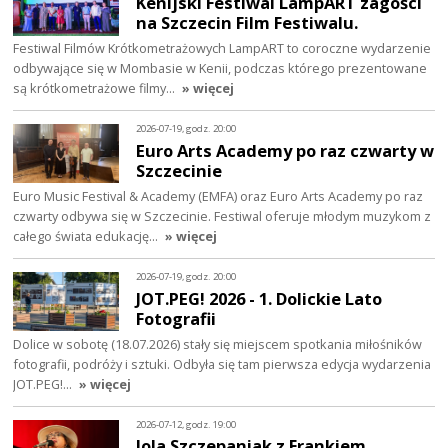
Kenijski Festiwal LampART zagości
na Szczecin Film Festiwalu.
Festiwal Filmów Krótkometrażowych LampART to coroczne wydarzenie
odbywające się w Mombasie w Kenii, podczas którego prezentowane
są krótkometrażowe filmy…
» więcej
2026-07-19, godz. 20:00
Euro Arts Academy po raz czwarty w
Szczecinie
Euro Music Festival & Academy (EMFA) oraz Euro Arts Academy po raz
czwarty odbywa się w Szczecinie. Festiwal oferuje młodym muzykom z
całego świata edukację…
» więcej
2026-07-19, godz. 20:00
JOT.PEG! 2026 - 1. Dolickie Lato
Fotografii
Dolice w sobotę (18.07.2026) stały się miejscem spotkania miłośników
fotografii, podróży i sztuki. Odbyła się tam pierwsza edycja wydarzenia
JOT.PEG!…
» więcej
2026-07-12, godz. 19:00
Jola Szczepaniak z Frankiem