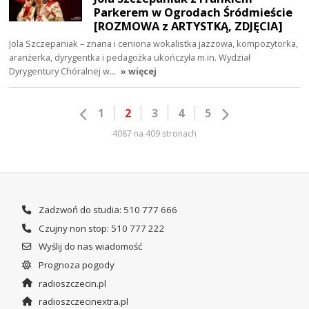
Parkerem w Ogrodach Śródmieście
[ROZMOWA z ARTYSTKĄ, ZDJĘCIA]
Jola Szczepaniak – znana i ceniona wokalistka jazzowa, kompozytorka,
aranżerka, dyrygentka i pedagożka ukończyła m.in. Wydział
Dyrygentury Chóralnej w…
» więcej
1
2
3
4
5
4087 na 409 stronach
Zadzwoń do studia: 510 777 666
Czujny non stop: 510 777 222
Wyślij do nas wiadomość
Prognoza pogody
radioszczecin.pl
radioszczecinextra.pl