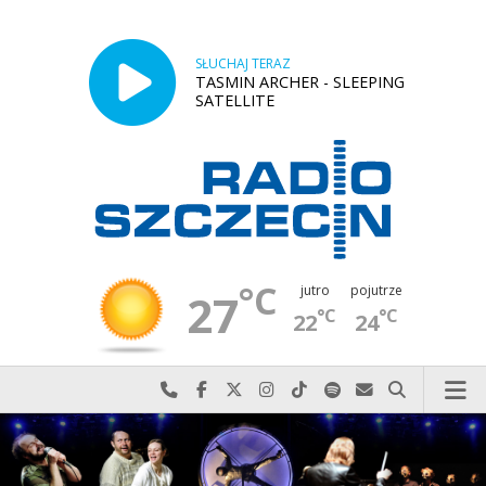
SŁUCHAJ TERAZ
TASMIN ARCHER - SLEEPING
SATELLITE
°C
jutro
pojutrze
27
°C
°C
22
24
Najlepiej po prostu do nas zadzwoń
Odwiedź nas na Facebook-u
Odwiedź nas na X
Odwiedź nas na Instagram-ie
Odwiedź nas na TikTok-u
Szukaj nas na Spotify
Wyślij do nas w
Szukaj