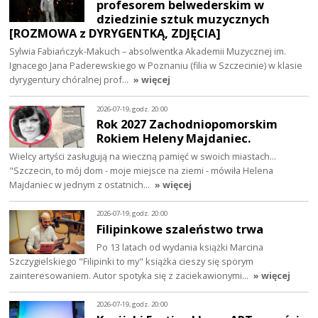
profesorem belwederskim w
dziedzinie sztuk muzycznych
[ROZMOWA z DYRYGENTKĄ, ZDJĘCIA]
Sylwia Fabiańczyk-Makuch – absolwentka Akademii Muzycznej im.
Ignacego Jana Paderewskiego w Poznaniu (filia w Szczecinie) w klasie
dyrygentury chóralnej prof…
» więcej
2026-07-19, godz. 20:00
Rok 2027 Zachodniopomorskim
Rokiem Heleny Majdaniec.
Wielcy artyści zasługują na wieczną pamięć w swoich miastach...
"Szczecin, to mój dom - moje miejsce na ziemi - mówiła Helena
Majdaniec w jednym z ostatnich…
» więcej
2026-07-19, godz. 20:00
Filipinkowe szaleństwo trwa
Po 13 latach od wydania książki Marcina
Szczygielskiego "Filipinki to my" książka cieszy się sporym
zainteresowaniem. Autor spotyka się z zaciekawionymi…
» więcej
2026-07-19, godz. 20:00