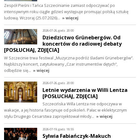
Zespół Pieśni i Tańca Szczecinianie zamiast odpoczywać po
intensywnym roku ciągle gdzieś występuje promując polską sztukę
ludową. Wczoraj (25.07.2026)…
» więcej
2026-07-26, godz. 20:00
Dziedzictwo Grünebergów. Od
koncertów do radiowej debaty
[POSŁUCHAJ, ZDJĘCIA]
W Szczecinie trwa festiwal „Muzyczna podróż śladami Grünebergów”.
Najbliższy koncert, zatytułowany „Czar instrumentów dętych”,
odbędzie się…
» więcej
2026-07-26, godz. 20:00
Letnie wydarzenia w Willi Lentza
[POSŁUCHAJ, ZDJĘCIA]
Szczecińska Willa Lentza nie odpoczywa w
wakacje, a jej historia fascynuje od pokoleń. Pałac w eklektycznym
stylu Drugiego Cesarstwa zaprojektował młody…
» więcej
2026-07-19, godz. 18:55
Sylwia Fabiańczyk-Makuch