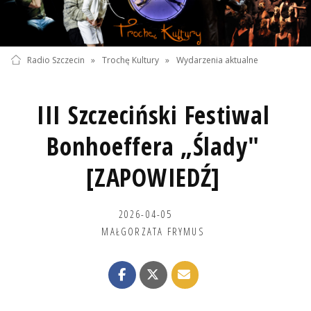
Radio Szczecin
»
Trochę Kultury
»
Wydarzenia aktualne
III Szczeciński Festiwal
Bonhoeffera „Ślady"
[ZAPOWIEDŹ]
2026-04-05
MAŁGORZATA FRYMUS