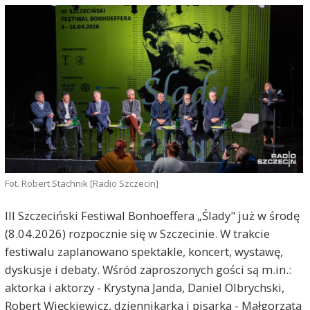
Fot. Robert Stachnik [Radio Szczecin]
III Szczeciński Festiwal Bonhoeffera „Ślady" już w środę
(8.04.2026) rozpocznie się w Szczecinie. W trakcie
festiwalu zaplanowano spektakle, koncert, wystawę,
dyskusje i debaty. Wśród zaproszonych gości są m.in.:
aktorka i aktorzy - Krystyna Janda, Daniel Olbrychski,
Robert Więckiewicz, dziennikarka i pisarka - Małgorzata