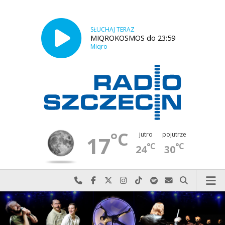
SŁUCHAJ TERAZ
MIQROKOSMOS do 23:59
Miqro
°C
jutro
pojutrze
17
°C
°C
24
30
Najlepiej po prostu do nas zadzwoń
Odwiedź nas na Facebook-u
Odwiedź nas na X
Odwiedź nas na Instagram-ie
Odwiedź nas na TikTok-u
Szukaj nas na Spotify
Wyślij do nas w
Szukaj