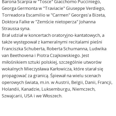
Barona Scarpia w "Tosce" Giacchomo Pucciniego,
Georga Germonta w "Traviacie" Giuseppe Verdiego,
Torreadora Escamilio w "Carmen" Georges'a Bizeta,
Doktora Falke w "Zemście nietoperza" Johanna
Straussa syna.
Brał udział w koncertach oratoryjno-kantatowych, a
także występował z kameralnymi recitalami pieśni
Franciszka Schuberta, Roberta Schumanna, Ludwika
van Beethovena i Piotra Czajkowskiego. Jest
miłośnikiem sztuki polskiej, szczególnie utworów
wokalnych Mieczysława Karłowicza, które starał się
propagować za granicą. Śpiewał na wielu scenach
operowych świata, m.in. w Austrii, Belgii, Danii, Francji,
Holandii, Kanadzie, Luksemburgu, Niemczech,
Szwajcarii, USA i we Włoszech.