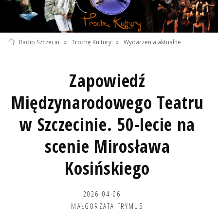
Radio Szczecin
»
Trochę Kultury
»
Wydarzenia aktualne
Zapowiedź
Międzynarodowego Teatru
w Szczecinie. 50-lecie na
scenie Mirosława
Kosińskiego
2026-04-06
MAŁGORZATA FRYMUS