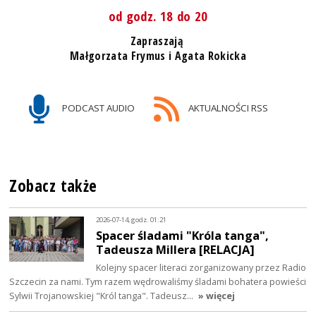
od godz. 18 do 20
Zapraszają
Małgorzata Frymus i Agata Rokicka
PODCAST AUDIO
AKTUALNOŚCI RSS
Zobacz także
2026-07-14, godz. 01:21
Spacer śladami "Króla tanga",
Tadeusza Millera [RELACJA]
Kolejny spacer literaci zorganizowany przez Radio
Szczecin za nami. Tym razem wędrowaliśmy śladami bohatera powieści
Sylwii Trojanowskiej "Król tanga". Tadeusz…
» więcej