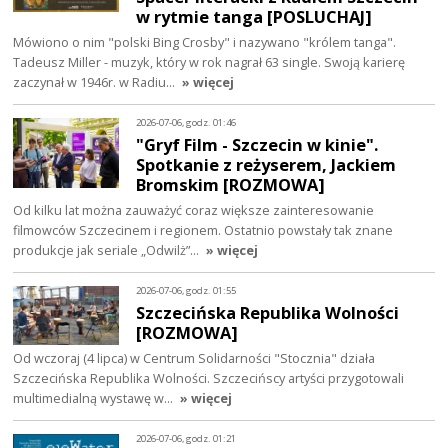
w rytmie tanga [POSLUCHAJ]
Mówiono o nim "polski Bing Crosby" i nazywano "królem tanga".
Tadeusz Miller - muzyk, który w rok nagrał 63 single. Swoją karierę
zaczynał w 1946r. w Radiu…
» więcej
2026-07-06, godz. 01:46
"Gryf Film - Szczecin w kinie".
Spotkanie z reżyserem, Jackiem
Bromskim [ROZMOWA]
Od kilku lat można zauważyć coraz większe zainteresowanie
filmowców Szczecinem i regionem. Ostatnio powstały tak znane
produkcje jak seriale „Odwilż”…
» więcej
2026-07-06, godz. 01:55
Szczecińska Republika Wolności
[ROZMOWA]
Od wczoraj (4 lipca) w Centrum Solidarności "Stocznia" działa
Szczecińska Republika Wolności. Szczecińscy artyści przygotowali
multimedialną wystawę w…
» więcej
2026-07-06, godz. 01:21