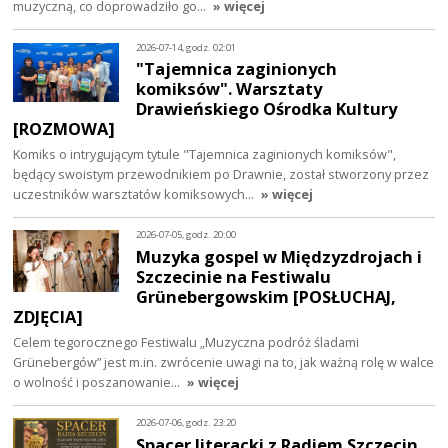
muzyczną, co doprowadziło go…
» więcej
2026-07-14, godz. 02:01
"Tajemnica zaginionych
komiksów". Warsztaty
Drawieńskiego Ośrodka Kultury
[ROZMOWA]
Komiks o intrygującym tytule "Tajemnica zaginionych komiksów",
będący swoistym przewodnikiem po Drawnie, został stworzony przez
uczestników warsztatów komiksowych…
» więcej
2026-07-05, godz. 20:00
Muzyka gospel w Międzyzdrojach i
Szczecinie na Festiwalu
Grünebergowskim [POSŁUCHAJ,
ZDJĘCIA]
Celem tegorocznego Festiwalu „Muzyczna podróż śladami
Grünebergów” jest m.in. zwrócenie uwagi na to, jak ważną rolę w walce
o wolność i poszanowanie…
» więcej
2026-07-06, godz. 23:20
Spacer literacki z Radiem Szczecin