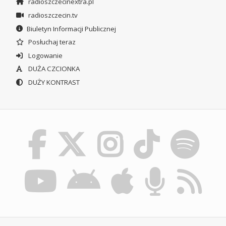
radioszczecinextra.pl
radioszczecin.tv
Biuletyn Informacji Publicznej
Posłuchaj teraz
Logowanie
DUŻA CZCIONKA
DUŻY KONTRAST