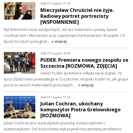
2026-07-14, godz. 01:30
Mieczysław Chruściel nie żyje.
Radiowy portret portrecisty
[WSPOMNIENIE]
Był doktorem nauk medycznych, ale też malarzem i poetą, bywał
rzeźbiarzem i filmowcem oraz zapalonym harleyowcem. W piątek (10
lipca) Szczecin pożegnał…
» więcej
2026-07-12, godz. 20:00
PUDER. Premiera nowego zespołu ze
Szczecina [ROZMOWA, ZDJĘCIA]
Utwór Puder (premiera odbyła się w piątek, 10
lipca 2026) nowo powstałego w Szczecinie zespołu Puder to, jak grupa
pisze w swoich materiałach prasowych:…
» więcej
2026-07-14, godz. 01:55
Julian Cochran, ukochany
kompozytor Piotra Grelowskiego
[ROZMOWA]
Julian Cochran jest australijskim pianistą, kompozytorem i
matematykiem. Od dzieciństwa wykazywał niesamowitą wrażliwość