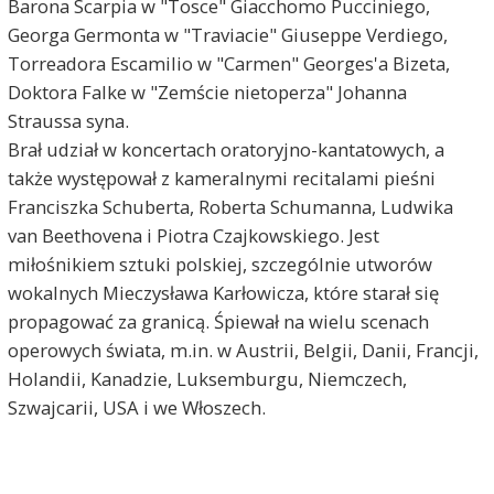
Barona Scarpia w "Tosce" Giacchomo Pucciniego,
Georga Germonta w "Traviacie" Giuseppe Verdiego,
Torreadora Escamilio w "Carmen" Georges'a Bizeta,
Doktora Falke w "Zemście nietoperza" Johanna
Straussa syna.
Brał udział w koncertach oratoryjno-kantatowych, a
także występował z kameralnymi recitalami pieśni
Franciszka Schuberta, Roberta Schumanna, Ludwika
van Beethovena i Piotra Czajkowskiego. Jest
miłośnikiem sztuki polskiej, szczególnie utworów
wokalnych Mieczysława Karłowicza, które starał się
propagować za granicą. Śpiewał na wielu scenach
operowych świata, m.in. w Austrii, Belgii, Danii, Francji,
Holandii, Kanadzie, Luksemburgu, Niemczech,
Szwajcarii, USA i we Włoszech.