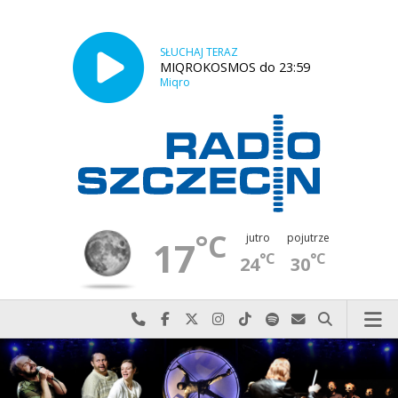
SŁUCHAJ TERAZ
MIQROKOSMOS do 23:59
Miqro
°C
jutro
pojutrze
17
°C
°C
24
30
Najlepiej po prostu do nas zadzwoń
Odwiedź nas na Facebook-u
Odwiedź nas na X
Odwiedź nas na Instagram-ie
Odwiedź nas na TikTok-u
Szukaj nas na Spotify
Wyślij do nas w
Szukaj