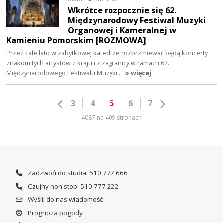
Wkrótce rozpocznie się 62.
Międzynarodowy Festiwal Muzyki
Organowej i Kameralnej w
Kamieniu Pomorskim [ROZMOWA]
Przez całe lato w zabytkowej katedrze rozbrzmiewać będą koncerty
znakomitych artystów z kraju i z zagranicy w ramach 62.
Międzynarodowego Festiwalu Muzyki…
» więcej
3
4
5
6
7
4087 na 409 stronach
Zadzwoń do studia: 510 777 666
Czujny non stop: 510 777 222
Wyślij do nas wiadomość
Prognoza pogody