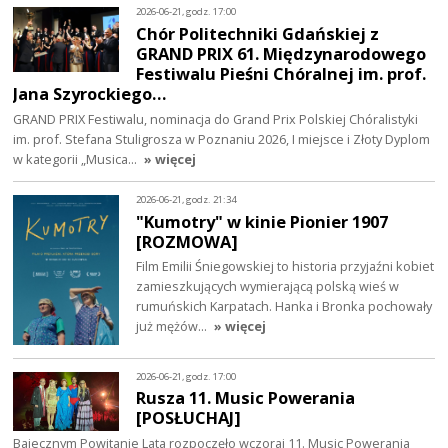
2026-06-21, godz. 17:00
Chór Politechniki Gdańskiej z
GRAND PRIX 61. Międzynarodowego
Festiwalu Pieśni Chóralnej im. prof.
Jana Szyrockiego…
GRAND PRIX Festiwalu, nominacja do Grand Prix Polskiej Chóralistyki
im. prof. Stefana Stuligrosza w Poznaniu 2026, I miejsce i Złoty Dyplom
w kategorii „Musica…
» więcej
2026-06-21, godz. 21:34
"Kumotry" w kinie Pionier 1907
[ROZMOWA]
Film Emilii Śniegowskiej to historia przyjaźni kobiet
zamieszkujących wymierającą polską wieś w
rumuńskich Karpatach. Hanka i Bronka pochowały
już mężów…
» więcej
2026-06-21, godz. 17:00
Rusza 11. Music Powerania
[POSŁUCHAJ]
Bajecznym Powitanie Lata rozpoczęło wczoraj 11. Music Powerania