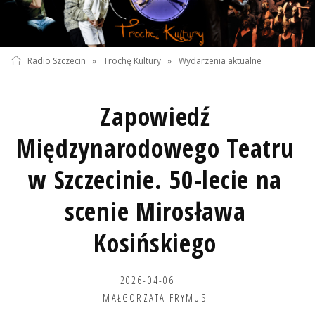
Radio Szczecin
»
Trochę Kultury
»
Wydarzenia aktualne
Zapowiedź
Międzynarodowego Teatru
w Szczecinie. 50-lecie na
scenie Mirosława
Kosińskiego
2026-04-06
MAŁGORZATA FRYMUS