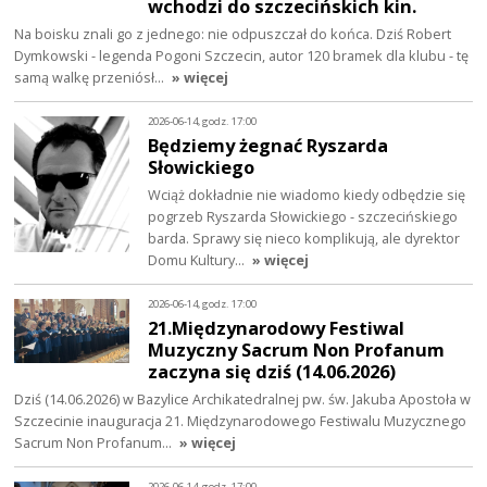
wchodzi do szczecińskich kin.
Na boisku znali go z jednego: nie odpuszczał do końca. Dziś Robert
Dymkowski - legenda Pogoni Szczecin, autor 120 bramek dla klubu - tę
samą walkę przeniósł…
» więcej
2026-06-14, godz. 17:00
Będziemy żegnać Ryszarda
Słowickiego
Wciąż dokładnie nie wiadomo kiedy odbędzie się
pogrzeb Ryszarda Słowickiego - szczecińskiego
barda. Sprawy się nieco komplikują, ale dyrektor
Domu Kultury…
» więcej
2026-06-14, godz. 17:00
21.Międzynarodowy Festiwal
Muzyczny Sacrum Non Profanum
zaczyna się dziś (14.06.2026)
Dziś (14.06.2026) w Bazylice Archikatedralnej pw. św. Jakuba Apostoła w
Szczecinie inauguracja 21. Międzynarodowego Festiwalu Muzycznego
Sacrum Non Profanum…
» więcej
2026-06-14, godz. 17:00