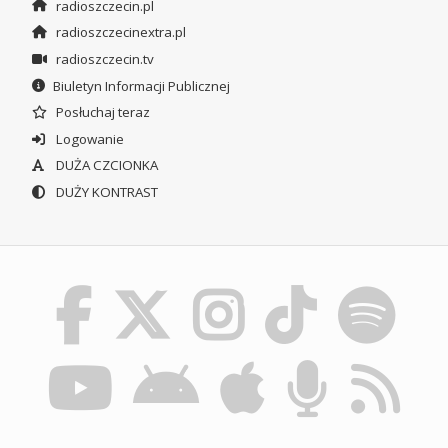
radioszczecin.pl
radioszczecinextra.pl
radioszczecin.tv
Biuletyn Informacji Publicznej
Posłuchaj teraz
Logowanie
DUŻA CZCIONKA
DUŻY KONTRAST