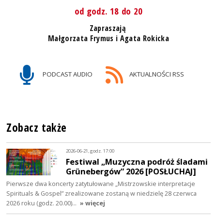
od godz. 18 do 20
Zapraszają
Małgorzata Frymus i Agata Rokicka
PODCAST AUDIO
AKTUALNOŚCI RSS
Zobacz także
2026-06-21, godz. 17:00
Festiwal „Muzyczna podróż śladami
Grünebergów” 2026 [POSŁUCHAJ]
Pierwsze dwa koncerty zatytułowane „Mistrzowskie interpretacje
Spirituals & Gospel” zrealizowane zostaną w niedzielę 28 czerwca
2026 roku (godz. 20.00)…
» więcej