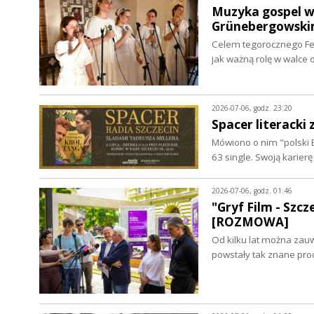
Muzyka gospel w 
Grünebergowski
Celem tegorocznego Fes
jak ważną rolę w walce
2026-07-06, godz. 23:20
Spacer literacki
Mówiono o nim "polski B
63 single. Swoją karier
2026-07-06, godz. 01:46
"Gryf Film - Szc
[ROZMOWA]
Od kilku lat można zau
powstały tak znane prod