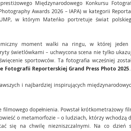
 prestiżowego Międzynarodowego Konkursu Fotograf
c Photography Awards 2026 – IAPA) w kategorii Reporta
 BUMP, w którym Mateńko portretuje świat polskie
amiczny moment walki na ringu, w której jeden
ryty świetlówkami – uchwycona scena nie tylko ukazu
święcenie sportowców. Ta fotografia wcześniej zosta
 Fotografii Reporterskiej Grand Press Photo 2025
.
ekawszych i najbardziej inspirujących międzynarodowy
że filmowego dopełnienia. Powstał krótkometrażowy fi
powieść o metamorfozie – o ludziach, którzy wchodzą 
tać się na chwilę niezniszczalnymi. Na co dzień 