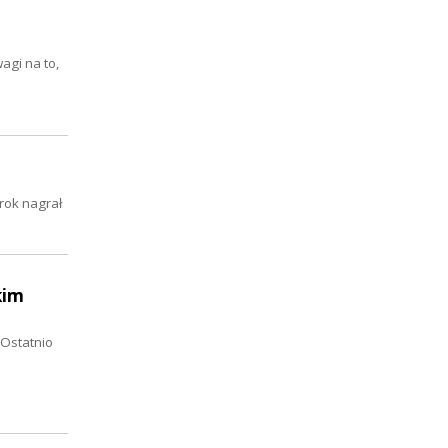
gi na to,
rok nagrał
kim
 Ostatnio