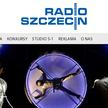
A
KONKURSY
STUDIO S-1
REKLAMA
O NAS