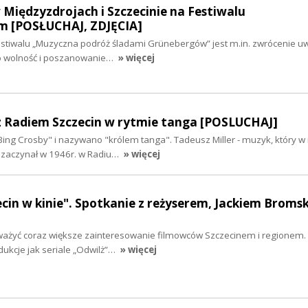
Międzyzdrojach i Szczecinie na Festiwalu
m [POSŁUCHAJ, ZDJĘCIA]
tiwalu „Muzyczna podróż śladami Grünebergów” jest m.in. zwrócenie uwa
 o wolność i poszanowanie…
» więcej
 z Radiem Szczecin w rytmie tanga [POSLUCHAJ]
ing Crosby" i nazywano "królem tanga". Tadeusz Miller - muzyk, który w 
ę zaczynał w 1946r. w Radiu…
» więcej
zecin w kinie". Spotkanie z reżyserem, Jackiem Broms
ważyć coraz większe zainteresowanie filmowców Szczecinem i regionem.
ukcje jak seriale „Odwilż”…
» więcej