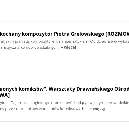
 ukochany kompozytor Piotra Grelowskiego [ROZMO
stralijskim pianistą, kompozytorem i matematykiem. Od dzieciństwa wyka
ć muzyczną, co doprowadziło go…
» więcej
nionych komiksów". Warsztaty Drawieńskiego Ośro
OWA]
tytule "Tajemnica zaginionych komiksów", będący swoistym przewodniki
zony przez uczestników warsztatów komiksowych…
» więcej