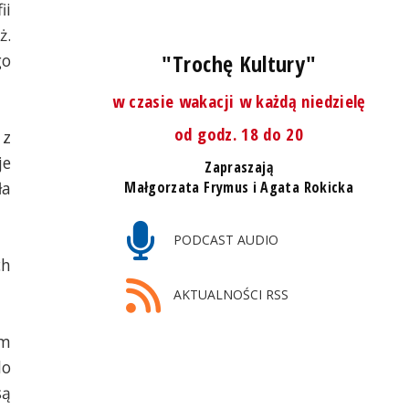
ii
ż.
"Trochę Kultury"
go
w czasie wakacji w każdą niedzielę
od godz. 18 do 20
 z
je
Zapraszają
ła
Małgorzata Frymus i Agata Rokicka
PODCAST AUDIO
ch
AKTUALNOŚCI RSS
lm
do
są