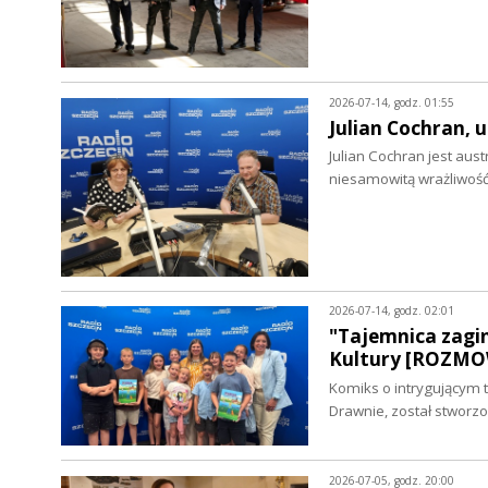
2026-07-14, godz. 01:55
Julian Cochran,
Julian Cochran jest au
niesamowitą wrażliwoś
2026-07-14, godz. 02:01
"Tajemnica zagi
Kultury [ROZM
Komiks o intrygującym 
Drawnie, został stwor
2026-07-05, godz. 20:00