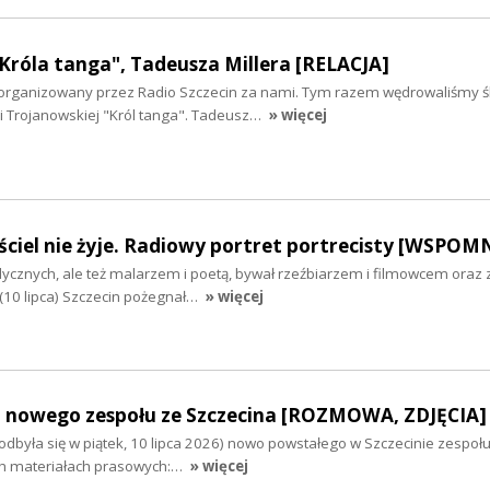
Króla tanga", Tadeusza Millera [RELACJA]
i zorganizowany przez Radio Szczecin za nami. Tym razem wędrowaliśmy 
i Trojanowskiej "Król tanga". Tadeusz…
» więcej
ciel nie żyje. Radiowy portret portrecisty [WSPOM
cznych, ale też malarzem i poetą, bywał rzeźbiarzem i filmowcem oraz
(10 lipca) Szczecin pożegnał…
» więcej
 nowego zespołu ze Szczecina [ROZMOWA, ZDJĘCIA]
dbyła się w piątek, 10 lipca 2026) nowo powstałego w Szczecinie zespołu
ch materiałach prasowych:…
» więcej