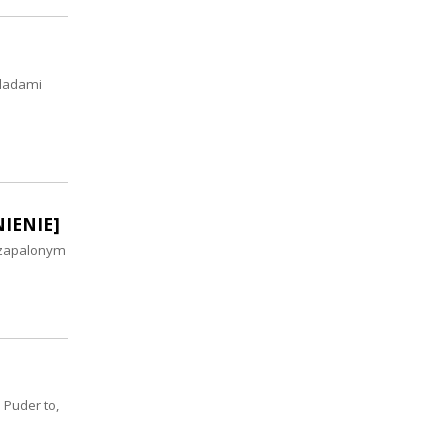
śladami
NIENIE]
 zapalonym
 Puder to,