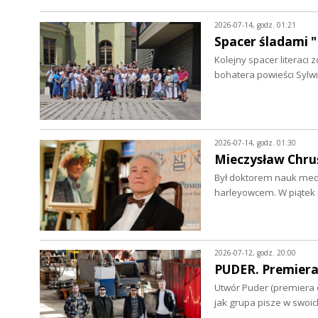
2026-07-14, godz. 01:21
Spacer śladami "
Kolejny spacer literac
bohatera powieści Sylwi
2026-07-14, godz. 01:30
Mieczysław Chruś
Był doktorem nauk medy
harleyowcem. W piątek 
2026-07-12, godz. 20:00
PUDER. Premiera
Utwór Puder (premiera o
jak grupa pisze w swoi