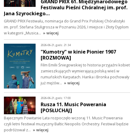
GRAND PRIX 61. Międzynarodowego
Festiwalu Pieśni Chóralnej im. prof.
Jana Szyrockiego…
GRAND PRIX Festiwalu, nominacja do Grand Prix Polskiej Chóralistyki
im. prof. Stefana Stuligrosza w Poznaniu 2026, I miejsce i Złoty Dyplom
w kategorii „Musica…
» więcej
2026-06-21, godz. 21:34
"Kumotry" w kinie Pionier 1907
[ROZMOWA]
Film Emilii Śniegowskiej to historia przyjaźni kobiet
zamieszkujących wymierającą polską wieś w
rumuńskich Karpatach. Hanka i Bronka pochowały
już mężów…
» więcej
2026-06-21, godz. 17:00
Rusza 11. Music Powerania
[POSŁUCHAJ]
Bajecznym Powitanie Lata rozpoczęło wczoraj 11. Music Powerania
czyli letni festiwal muzyczny Baltic Neopolis Orchestry. Festiwal będzie
podróżował z…
» więcej