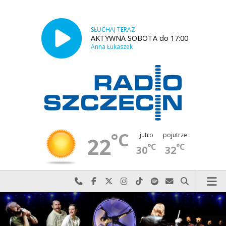
SŁUCHAJ TERAZ
AKTYWNA SOBOTA do 17:00
Anna Łukaszek
°C
jutro
pojutrze
22
°C
°C
30
32
Najlepiej po prostu do nas zadzwoń
Odwiedź nas na Facebook-u
Odwiedź nas na X
Odwiedź nas na Instagram-ie
Odwiedź nas na TikTok-u
Szukaj nas na Spotify
Wyślij do nas w
Szukaj