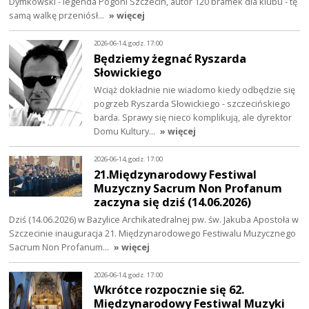
Dymkowski - legenda Pogoni Szczecin, autor 120 bramek dla klubu - tę
samą walkę przeniósł…
» więcej
2026-06-14, godz. 17:00
Będziemy żegnać Ryszarda
Słowickiego
Wciąż dokładnie nie wiadomo kiedy odbędzie się
pogrzeb Ryszarda Słowickiego - szczecińskiego
barda. Sprawy się nieco komplikują, ale dyrektor
Domu Kultury…
» więcej
2026-06-14, godz. 17:00
21.Międzynarodowy Festiwal
Muzyczny Sacrum Non Profanum
zaczyna się dziś (14.06.2026)
Dziś (14.06.2026) w Bazylice Archikatedralnej pw. św. Jakuba Apostoła w
Szczecinie inauguracja 21. Międzynarodowego Festiwalu Muzycznego
Sacrum Non Profanum…
» więcej
2026-06-14, godz. 17:00
Wkrótce rozpocznie się 62.
Międzynarodowy Festiwal Muzyki