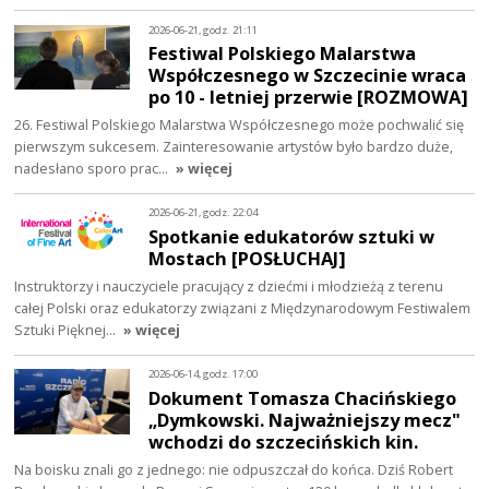
2026-06-21, godz. 21:11
Festiwal Polskiego Malarstwa
Współczesnego w Szczecinie wraca
po 10 - letniej przerwie [ROZMOWA]
26. Festiwal Polskiego Malarstwa Współczesnego może pochwalić się
pierwszym sukcesem. Zainteresowanie artystów było bardzo duże,
nadesłano sporo prac…
» więcej
2026-06-21, godz. 22:04
Spotkanie edukatorów sztuki w
Mostach [POSŁUCHAJ]
Instruktorzy i nauczyciele pracujący z dziećmi i młodzieżą z terenu
całej Polski oraz edukatorzy związani z Międzynarodowym Festiwalem
Sztuki Pięknej…
» więcej
2026-06-14, godz. 17:00
Dokument Tomasza Chacińskiego
„Dymkowski. Najważniejszy mecz"
wchodzi do szczecińskich kin.
Na boisku znali go z jednego: nie odpuszczał do końca. Dziś Robert