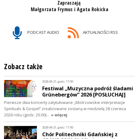
Zapraszają
Małgorzata Frymus i Agata Rokicka
PODCAST AUDIO
AKTUALNOŚCI RSS
Zobacz także
2026-06-21, godz. 17:00
Festiwal „Muzyczna podróż śladami
Grünebergów” 2026 [POSŁUCHAJ]
Pierwsze dwa koncerty zatytułowane „Mistrzowskie interpretacje
Spirituals & Gospel” zrealizowane zostaną w niedzielę 28 czerwca
2026 roku (godz. 20.00)…
» więcej
2026-06-21, godz. 17:00
Chór Politechniki Gdańskiej z