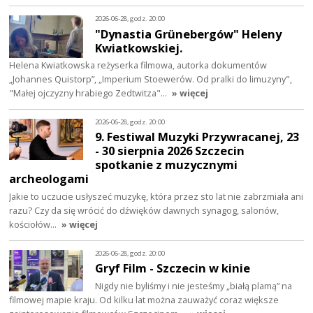
2026-06-28, godz. 20:00
"Dynastia Grünebergów" Heleny
Kwiatkowskiej.
Helena Kwiatkowska reżyserka filmowa, autorka dokumentów
„Johannes Quistorp”, „Imperium Stoewerów. Od pralki do limuzyny",
"Małej ojczyzny hrabiego Zedtwitza"…
» więcej
2026-06-28, godz. 20:00
9. Festiwal Muzyki Przywracanej, 23
- 30 sierpnia 2026 Szczecin
spotkanie z muzycznymi
archeologami
Jakie to uczucie usłyszeć muzykę, która przez sto lat nie zabrzmiała ani
razu? Czy da się wrócić do dźwięków dawnych synagog, salonów,
kościołów…
» więcej
2026-06-28, godz. 20:00
Gryf Film - Szczecin w kinie
Nigdy nie byliśmy i nie jesteśmy „białą plamą” na
filmowej mapie kraju. Od kilku lat można zauważyć coraz większe