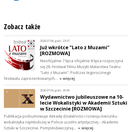
Zobacz także
2026-07-06, godz. 23:07
Już wkrótce "Lato z Muzami"
[ROZMOWA]
Nieoficjalnie 7 lipca oficjalnie 8 lipca rozpoczyna
się 28. Festiwal Filmu Muzyki Malarstwa Teatru
"Lato z Muzami". Podczas tegorocznego
festiwalu zaprezentowanych…
» więcej
2026-07-05, godz. 20:00
Wydawnictwo jubileuszowe na 10-
lecie Wokalistyki w Akademii Sztuki
w Szczecinie [ROZMOWA]
Publikacja podsumowuje dekadę działalności i rozwoju kierunku
wokalistyka najmłodszej w Polsce uczelni artystycznej – Akademii
Sztuki w Szczecinie. Pomysłodawczynią…
» więcej