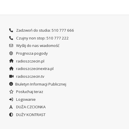
Zadzwoń do studia: 510 777 666
Czujny non stop: 510 777 222
Wyślij do nas wiadomość
Prognoza pogody
radioszczecin.pl
radioszczecinextra.pl
radioszczecin.tv
Biuletyn Informacji Publicznej
Posłuchaj teraz
Logowanie
DUŻA CZCIONKA
DUŻY KONTRAST