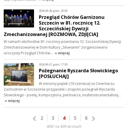
2026-06-28, godz. 20:00
Przegląd Chórów Garnizonu
Szczecin w 81. rocznicę 12.
Szczecińskiej Dywizji
Zmechanizowanej [ROZMOWA, ZDJĘCIA]
W ramach obchodów 81. rocznicy powstania 12. Szczecińskiej Dywizji
Zmechanizowanej w Dom Kultury „Słowianin” zorganizowano
uroczysty Przegląd Chórów…
» więcej
2026-06-21, godz. 17:00
Pożegnanie Ryszarda Słowickiego
[POSŁUCHAJ]
W miniony piątek (19 czerwca) na Cmentarzu
Zachodnim w Szczecinie przyjaciele i znajomi pożegnali Ryszarda
Słowickiego - poetę, kompozytora, pieśniarza, multiinstrumentalistę…
» więcej
2
3
4
5
6
4087 na 409 stronach