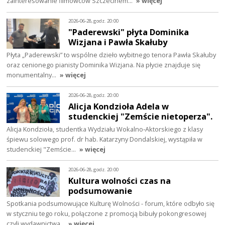
zainteresowanie filmowców Szczecinem…
» więcej
2026-06-28, godz. 20:00
"Paderewski" płyta Dominika
Wizjana i Pawła Skałuby
Płyta „Paderewski” to wspólne dzieło wybitnego tenora Pawła Skałuby
oraz cenionego pianisty Dominika Wizjana. Na płycie znajduje się
monumentalny…
» więcej
2026-06-28, godz. 20:00
Alicja Kondzioła Adela w
studenckiej "Zemście nietoperza".
Alicja Kondzioła, studentka Wydziału Wokalno‑Aktorskiego z klasy
śpiewu solowego prof. dr hab. Katarzyny Dondalskiej, wystąpiła w
studenckiej "Zemście…
» więcej
2026-06-28, godz. 20:00
Kultura wolności czas na
podsumowanie
Spotkania podsumowujące Kulturę Wolności - forum, które odbyło się
w styczniu tego roku, połączone z promocją bibuły pokongresowej
czyli wydawnictwa…
» więcej