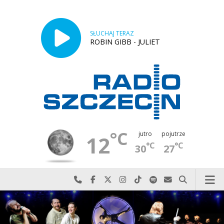
SŁUCHAJ TERAZ
ROBIN GIBB - JULIET
°C
jutro
pojutrze
12
°C
°C
30
27
Najlepiej po prostu do nas zadzwoń
Odwiedź nas na Facebook-u
Odwiedź nas na X
Odwiedź nas na Instagram-ie
Odwiedź nas na TikTok-u
Szukaj nas na Spotify
Wyślij do nas w
Szukaj