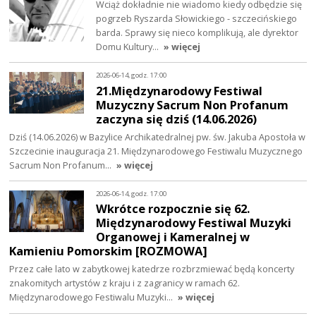
Wciąż dokładnie nie wiadomo kiedy odbędzie się
pogrzeb Ryszarda Słowickiego - szczecińskiego
barda. Sprawy się nieco komplikują, ale dyrektor
Domu Kultury…
» więcej
2026-06-14, godz. 17:00
21.Międzynarodowy Festiwal
Muzyczny Sacrum Non Profanum
zaczyna się dziś (14.06.2026)
Dziś (14.06.2026) w Bazylice Archikatedralnej pw. św. Jakuba Apostoła w
Szczecinie inauguracja 21. Międzynarodowego Festiwalu Muzycznego
Sacrum Non Profanum…
» więcej
2026-06-14, godz. 17:00
Wkrótce rozpocznie się 62.
Międzynarodowy Festiwal Muzyki
Organowej i Kameralnej w
Kamieniu Pomorskim [ROZMOWA]
Przez całe lato w zabytkowej katedrze rozbrzmiewać będą koncerty
znakomitych artystów z kraju i z zagranicy w ramach 62.
Międzynarodowego Festiwalu Muzyki…
» więcej