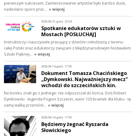
pierwszym sukcesem. Zainteresowanie artystów było bardzo duże,
nadesłano sporo prac…
» więcej
2026-06-21, godz. 22:04
Spotkanie edukatorów sztuki w
Mostach [POSŁUCHAJ]
Instruktorzy i nauczyciele pracujący z dziećmi i młodzieżą z terenu
całej Polski oraz edukatorzy związani z Międzynarodowym Festiwalem
Sztuki Pięknej…
» więcej
2026-06-14, godz. 17:00
Dokument Tomasza Chacińskiego
„Dymkowski. Najważniejszy mecz"
wchodzi do szczecińskich kin.
Na boisku znali go z jednego: nie odpuszczał do końca. Dziś Robert
Dymkowski - legenda Pogoni Szczecin, autor 120 bramek dla klubu - tę
samą walkę przeniósł…
» więcej
2026-06-14, godz. 17:00
Będziemy żegnać Ryszarda
Słowickiego