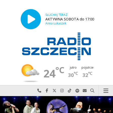
SŁUCHAJ TERAZ
AKTYWNA SOBOTA do 17:00
Anna Łukaszek
°C
jutro
pojutrze
24
°C
°C
30
32
Najlepiej po prostu do nas zadzwoń
Odwiedź nas na Facebook-u
Odwiedź nas na X
Odwiedź nas na Instagram-ie
Odwiedź nas na TikTok-u
Szukaj nas na Spotify
Wyślij do nas w
Szukaj