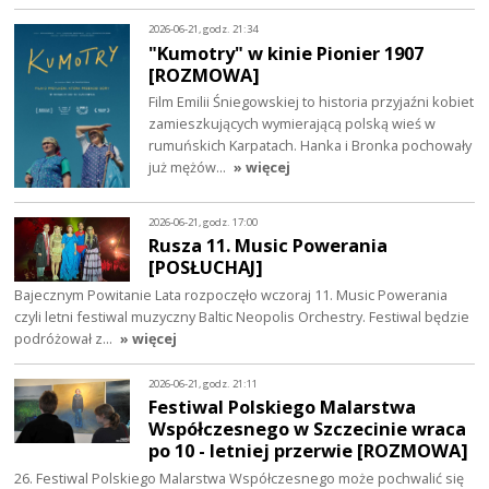
2026-06-21, godz. 21:34
"Kumotry" w kinie Pionier 1907
[ROZMOWA]
Film Emilii Śniegowskiej to historia przyjaźni kobiet
zamieszkujących wymierającą polską wieś w
rumuńskich Karpatach. Hanka i Bronka pochowały
już mężów…
» więcej
2026-06-21, godz. 17:00
Rusza 11. Music Powerania
[POSŁUCHAJ]
Bajecznym Powitanie Lata rozpoczęło wczoraj 11. Music Powerania
czyli letni festiwal muzyczny Baltic Neopolis Orchestry. Festiwal będzie
podróżował z…
» więcej
2026-06-21, godz. 21:11
Festiwal Polskiego Malarstwa
Współczesnego w Szczecinie wraca
po 10 - letniej przerwie [ROZMOWA]
26. Festiwal Polskiego Malarstwa Współczesnego może pochwalić się