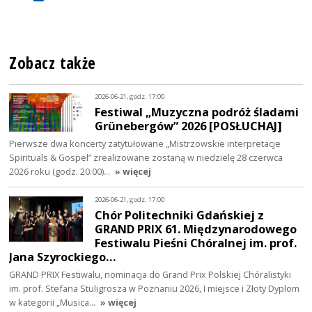
Zobacz także
2026-06-21, godz. 17:00
Festiwal „Muzyczna podróż śladami
Grünebergów” 2026 [POSŁUCHAJ]
Pierwsze dwa koncerty zatytułowane „Mistrzowskie interpretacje
Spirituals & Gospel” zrealizowane zostaną w niedzielę 28 czerwca
2026 roku (godz. 20.00)…
» więcej
2026-06-21, godz. 17:00
Chór Politechniki Gdańskiej z
GRAND PRIX 61. Międzynarodowego
Festiwalu Pieśni Chóralnej im. prof.
Jana Szyrockiego…
GRAND PRIX Festiwalu, nominacja do Grand Prix Polskiej Chóralistyki
im. prof. Stefana Stuligrosza w Poznaniu 2026, I miejsce i Złoty Dyplom
w kategorii „Musica…
» więcej