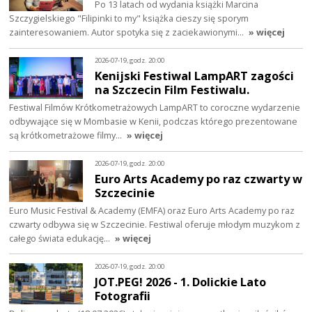
Po 13 latach od wydania książki Marcina
Szczygielskiego "Filipinki to my" książka cieszy się sporym
zainteresowaniem. Autor spotyka się z zaciekawionymi…
» więcej
2026-07-19, godz. 20:00
Kenijski Festiwal LampART zagości
na Szczecin Film Festiwalu.
Festiwal Filmów Krótkometrażowych LampART to coroczne wydarzenie
odbywające się w Mombasie w Kenii, podczas którego prezentowane
są krótkometrażowe filmy…
» więcej
2026-07-19, godz. 20:00
Euro Arts Academy po raz czwarty w
Szczecinie
Euro Music Festival & Academy (EMFA) oraz Euro Arts Academy po raz
czwarty odbywa się w Szczecinie. Festiwal oferuje młodym muzykom z
całego świata edukację…
» więcej
2026-07-19, godz. 20:00
JOT.PEG! 2026 - 1. Dolickie Lato
Fotografii