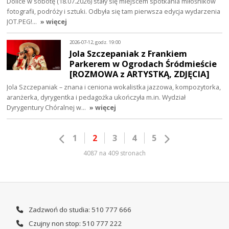
Dolice w sobotę (18.07.2026) stały się miejscem spotkania miłośników
fotografii, podróży i sztuki. Odbyła się tam pierwsza edycja wydarzenia
JOT.PEG!…
» więcej
2026-07-12, godz. 19:00
Jola Szczepaniak z Frankiem
Parkerem w Ogrodach Śródmieście
[ROZMOWA z ARTYSTKĄ, ZDJĘCIA]
Jola Szczepaniak – znana i ceniona wokalistka jazzowa, kompozytorka,
aranżerka, dyrygentka i pedagożka ukończyła m.in. Wydział
Dyrygentury Chóralnej w…
» więcej
1
2
3
4
5
4087 na 409 stronach
Zadzwoń do studia: 510 777 666
Czujny non stop: 510 777 222