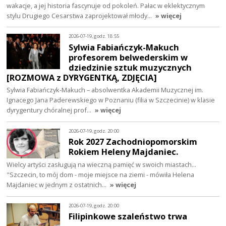
wakacje, a jej historia fascynuje od pokoleń. Pałac w eklektycznym
stylu Drugiego Cesarstwa zaprojektował młody…
» więcej
2026-07-19, godz. 18:55
Sylwia Fabiańczyk-Makuch
profesorem belwederskim w
dziedzinie sztuk muzycznych
[ROZMOWA z DYRYGENTKĄ, ZDJĘCIA]
Sylwia Fabiańczyk-Makuch – absolwentka Akademii Muzycznej im.
Ignacego Jana Paderewskiego w Poznaniu (filia w Szczecinie) w klasie
dyrygentury chóralnej prof…
» więcej
2026-07-19, godz. 20:00
Rok 2027 Zachodniopomorskim
Rokiem Heleny Majdaniec.
Wielcy artyści zasługują na wieczną pamięć w swoich miastach...
"Szczecin, to mój dom - moje miejsce na ziemi - mówiła Helena
Majdaniec w jednym z ostatnich…
» więcej
2026-07-19, godz. 20:00
Filipinkowe szaleństwo trwa