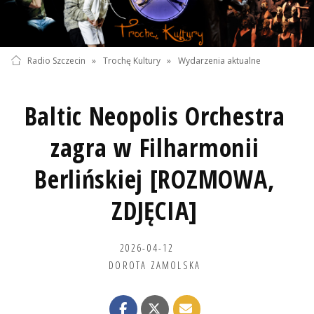
Radio Szczecin
»
Trochę Kultury
»
Wydarzenia aktualne
Baltic Neopolis Orchestra
zagra w Filharmonii
Berlińskiej [ROZMOWA,
ZDJĘCIA]
2026-04-12
DOROTA ZAMOLSKA