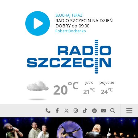
SŁUCHAJ TERAZ
RADIO SZCZECIN NA DZIEŃ
DOBRY do 09:00
Robert Bochenko
°C
jutro
pojutrze
20
°C
°C
21
24
Najlepiej po prostu do nas zadzwoń
Odwiedź nas na Facebook-u
Odwiedź nas na X
Odwiedź nas na Instagram-ie
Odwiedź nas na TikTok-u
Szukaj nas na Spotify
Wyślij do nas w
Szukaj