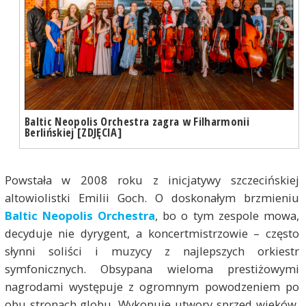
Baltic Neopolis Orchestra zagra w Filharmonii
Berlińskiej [ZDJĘCIA]
Powstała w 2008 roku z inicjatywy szczecińskiej
altowiolistki Emilii Goch. O doskonałym brzmieniu
Baltic Neopolis Orchestra
, bo o tym zespole mowa,
decyduje nie dyrygent, a koncertmistrzowie – często
słynni soliści i muzycy z najlepszych orkiestr
symfonicznych. Obsypana wieloma prestiżowymi
nagrodami występuje z ogromnym powodzeniem po
obu stronach globu. Wykonuje utwory sprzed wieków,