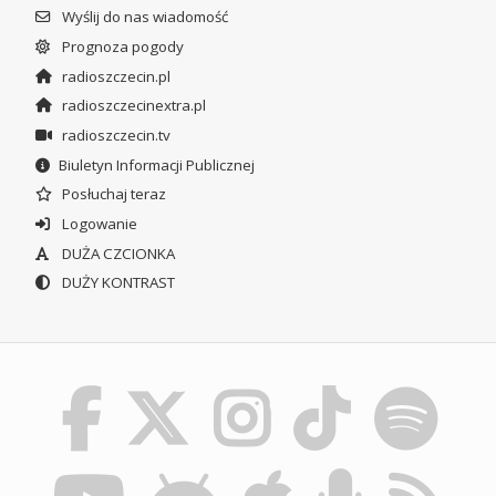
Wyślij do nas wiadomość
Prognoza pogody
radioszczecin.pl
radioszczecinextra.pl
radioszczecin.tv
Biuletyn Informacji Publicznej
Posłuchaj teraz
Logowanie
DUŻA CZCIONKA
DUŻY KONTRAST