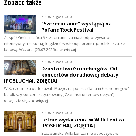
Zobacz także
2026-07-26, godz. 20:00
"Szczecinianie" wystąpią na
Pol'and'Rock Festival
Zespół Pieśni i Tańca Szczecinianie zamiast odpoczywać po
intensywnym roku ciągle gdzieś występuje promując polską sztukę
ludową. Wczoraj (25.07.2026)…
» więcej
2026-07-26, godz. 20:00
Dziedzictwo Grünebergów. Od
koncertów do radiowej debaty
[POSŁUCHAJ, ZDJĘCIA]
W Szczecinie trwa festiwal „Muzyczna podróż śladami Grünebergów”.
Najbliższy koncert, zatytułowany „Czar instrumentów dętych”,
odbędzie się…
» więcej
2026-07-26, godz. 20:00
Letnie wydarzenia w Willi Lentza
[POSŁUCHAJ, ZDJĘCIA]
Szczecińska Willa Lentza nie odpoczywa w