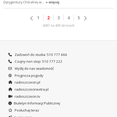
Dyrygentury Chóralnej w…
» więcej
1
2
3
4
5
4087 na 409 stronach
Zadzwoń do studia: 510 777 666
Czujny non stop: 510 777 222
Wyślij do nas wiadomość
Prognoza pogody
radioszczecin.pl
radioszczecinextra.pl
radioszczecin.tv
Biuletyn Informacji Publicznej
Posłuchaj teraz