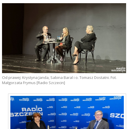
Od prawej: Krystyna Janda, Sabina Baral i o. Tomasz Dostatni. Fot.
Małgorzata Frymus [Radio Szczecin]