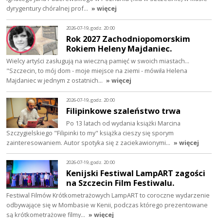
dyrygentury chóralnej prof…
» więcej
2026-07-19, godz. 20:00
Rok 2027 Zachodniopomorskim
Rokiem Heleny Majdaniec.
Wielcy artyści zasługują na wieczną pamięć w swoich miastach...
"Szczecin, to mój dom - moje miejsce na ziemi - mówiła Helena
Majdaniec w jednym z ostatnich…
» więcej
2026-07-19, godz. 20:00
Filipinkowe szaleństwo trwa
Po 13 latach od wydania książki Marcina
Szczygielskiego "Filipinki to my" książka cieszy się sporym
zainteresowaniem. Autor spotyka się z zaciekawionymi…
» więcej
2026-07-19, godz. 20:00
Kenijski Festiwal LampART zagości
na Szczecin Film Festiwalu.
Festiwal Filmów Krótkometrażowych LampART to coroczne wydarzenie
odbywające się w Mombasie w Kenii, podczas którego prezentowane
są krótkometrażowe filmy…
» więcej