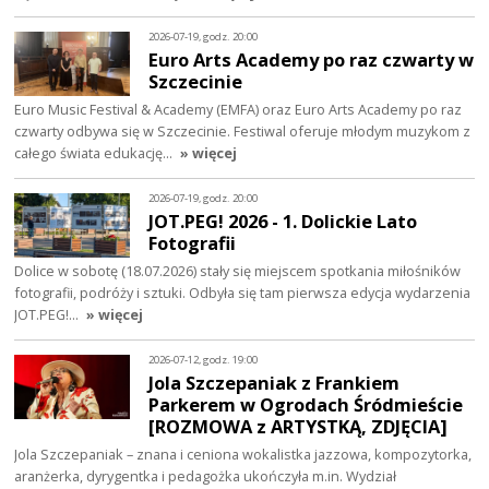
2026-07-19, godz. 20:00
Euro Arts Academy po raz czwarty w
Szczecinie
Euro Music Festival & Academy (EMFA) oraz Euro Arts Academy po raz
czwarty odbywa się w Szczecinie. Festiwal oferuje młodym muzykom z
całego świata edukację…
» więcej
2026-07-19, godz. 20:00
JOT.PEG! 2026 - 1. Dolickie Lato
Fotografii
Dolice w sobotę (18.07.2026) stały się miejscem spotkania miłośników
fotografii, podróży i sztuki. Odbyła się tam pierwsza edycja wydarzenia
JOT.PEG!…
» więcej
2026-07-12, godz. 19:00
Jola Szczepaniak z Frankiem
Parkerem w Ogrodach Śródmieście
[ROZMOWA z ARTYSTKĄ, ZDJĘCIA]
Jola Szczepaniak – znana i ceniona wokalistka jazzowa, kompozytorka,
aranżerka, dyrygentka i pedagożka ukończyła m.in. Wydział