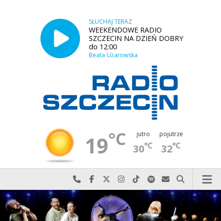
SŁUCHAJ TERAZ
WEEKENDOWE RADIO
SZCZECIN NA DZIEŃ DOBRY
do 12:00
Beata Użarowska
°C
jutro
pojutrze
19
°C
°C
30
32
Najlepiej po prostu do nas zadzwoń
Odwiedź nas na Facebook-u
Odwiedź nas na X
Odwiedź nas na Instagram-ie
Odwiedź nas na TikTok-u
Szukaj nas na Spotify
Wyślij do nas w
Szukaj