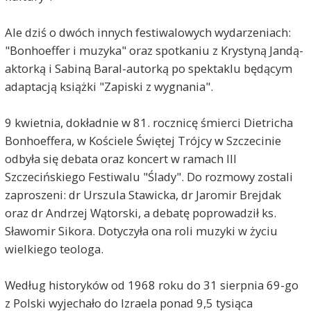
Ale dziś o dwóch innych festiwalowych wydarzeniach:
"Bonhoeffer i muzyka" oraz spotkaniu z Krystyną Jandą-
aktorką i Sabiną Baral-autorką po spektaklu będącym
adaptacją książki "Zapiski z wygnania".
9 kwietnia, dokładnie w 81. rocznicę śmierci Dietricha
Bonhoeffera, w Kościele Świętej Trójcy w Szczecinie
odbyła się debata oraz koncert w ramach III
Szczecińskiego Festiwalu "Ślady". Do rozmowy zostali
zaproszeni: dr Urszula Stawicka, dr Jaromir Brejdak
oraz dr Andrzej Wątorski, a debatę poprowadził ks.
Sławomir Sikora. Dotyczyła ona roli muzyki w życiu
wielkiego teologa.
Według historyków od 1968 roku do 31 sierpnia 69-go
z Polski wyjechało do Izraela ponad 9,5 tysiąca