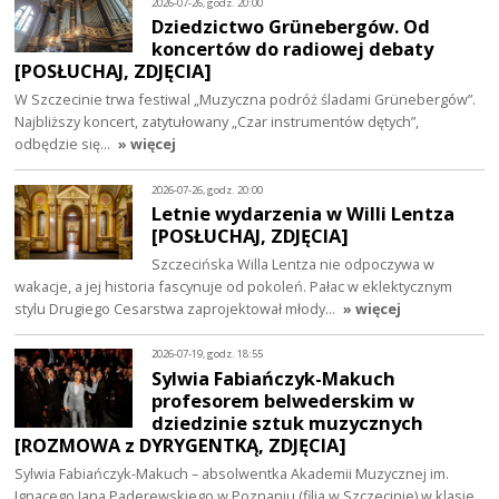
2026-07-26, godz. 20:00
Dziedzictwo Grünebergów. Od
koncertów do radiowej debaty
[POSŁUCHAJ, ZDJĘCIA]
W Szczecinie trwa festiwal „Muzyczna podróż śladami Grünebergów”.
Najbliższy koncert, zatytułowany „Czar instrumentów dętych”,
odbędzie się…
» więcej
2026-07-26, godz. 20:00
Letnie wydarzenia w Willi Lentza
[POSŁUCHAJ, ZDJĘCIA]
Szczecińska Willa Lentza nie odpoczywa w
wakacje, a jej historia fascynuje od pokoleń. Pałac w eklektycznym
stylu Drugiego Cesarstwa zaprojektował młody…
» więcej
2026-07-19, godz. 18:55
Sylwia Fabiańczyk-Makuch
profesorem belwederskim w
dziedzinie sztuk muzycznych
[ROZMOWA z DYRYGENTKĄ, ZDJĘCIA]
Sylwia Fabiańczyk-Makuch – absolwentka Akademii Muzycznej im.
Ignacego Jana Paderewskiego w Poznaniu (filia w Szczecinie) w klasie