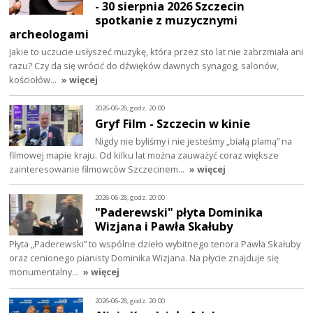
- 30 sierpnia 2026 Szczecin
spotkanie z muzycznymi
archeologami
Jakie to uczucie usłyszeć muzykę, która przez sto lat nie zabrzmiała ani
razu? Czy da się wrócić do dźwięków dawnych synagog, salonów,
kościołów…
» więcej
2026-06-28, godz. 20:00
Gryf Film - Szczecin w kinie
Nigdy nie byliśmy i nie jesteśmy „białą plamą” na
filmowej mapie kraju. Od kilku lat można zauważyć coraz większe
zainteresowanie filmowców Szczecinem…
» więcej
2026-06-28, godz. 20:00
"Paderewski" płyta Dominika
Wizjana i Pawła Skałuby
Płyta „Paderewski” to wspólne dzieło wybitnego tenora Pawła Skałuby
oraz cenionego pianisty Dominika Wizjana. Na płycie znajduje się
monumentalny…
» więcej
2026-06-28, godz. 20:00