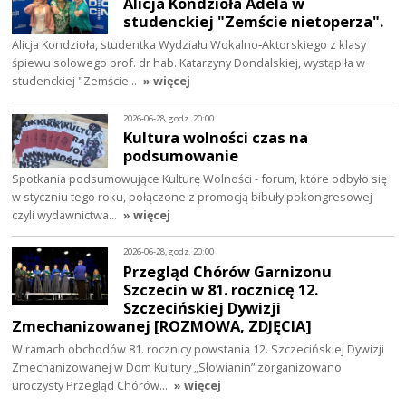
Alicja Kondzioła Adela w
studenckiej "Zemście nietoperza".
Alicja Kondzioła, studentka Wydziału Wokalno‑Aktorskiego z klasy
śpiewu solowego prof. dr hab. Katarzyny Dondalskiej, wystąpiła w
studenckiej "Zemście…
» więcej
2026-06-28, godz. 20:00
Kultura wolności czas na
podsumowanie
Spotkania podsumowujące Kulturę Wolności - forum, które odbyło się
w styczniu tego roku, połączone z promocją bibuły pokongresowej
czyli wydawnictwa…
» więcej
2026-06-28, godz. 20:00
Przegląd Chórów Garnizonu
Szczecin w 81. rocznicę 12.
Szczecińskiej Dywizji
Zmechanizowanej [ROZMOWA, ZDJĘCIA]
W ramach obchodów 81. rocznicy powstania 12. Szczecińskiej Dywizji
Zmechanizowanej w Dom Kultury „Słowianin” zorganizowano
uroczysty Przegląd Chórów…
» więcej