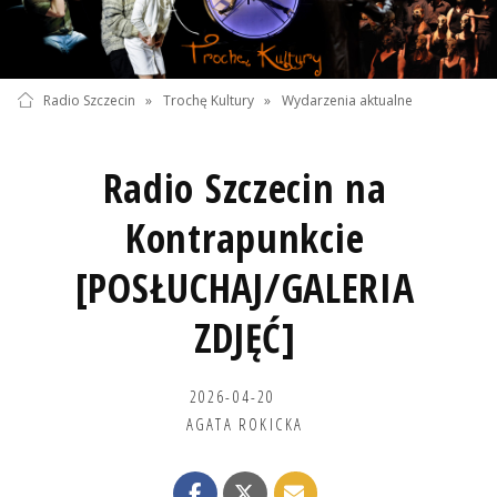
Radio Szczecin
»
Trochę Kultury
»
Wydarzenia aktualne
Radio Szczecin na
Kontrapunkcie
[POSŁUCHAJ/GALERIA
ZDJĘĆ]
2026-04-20
AGATA ROKICKA