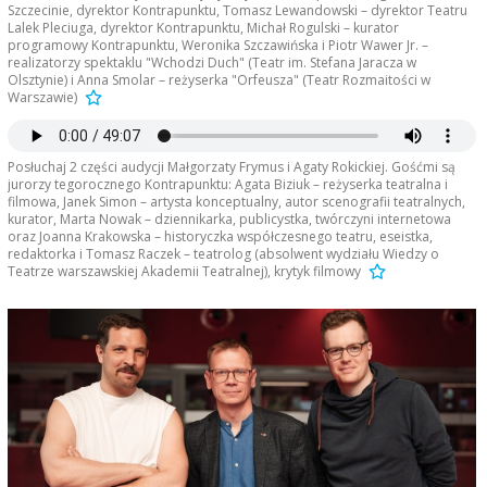
Szczecinie, dyrektor Kontrapunktu, Tomasz Lewandowski – dyrektor Teatru
Lalek Pleciuga, dyrektor Kontrapunktu, Michał Rogulski – kurator
programowy Kontrapunktu, Weronika Szczawińska i Piotr Wawer Jr. –
realizatorzy spektaklu "Wchodzi Duch" (Teatr im. Stefana Jaracza w
Olsztynie) i Anna Smolar – reżyserka "Orfeusza" (Teatr Rozmaitości w
Warszawie)
Posłuchaj 2 części audycji Małgorzaty Frymus i Agaty Rokickiej. Gośćmi są
jurorzy tegorocznego Kontrapunktu: Agata Biziuk – reżyserka teatralna i
filmowa, Janek Simon – artysta konceptualny, autor scenografii teatralnych,
kurator, Marta Nowak – dziennikarka, publicystka, twórczyni internetowa
oraz Joanna Krakowska – historyczka współczesnego teatru, eseistka,
redaktorka i Tomasz Raczek – teatrolog (absolwent wydziału Wiedzy o
Teatrze warszawskiej Akademii Teatralnej), krytyk filmowy