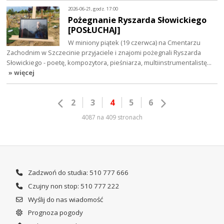
2026-06-21, godz. 17:00
Pożegnanie Ryszarda Słowickiego
[POSŁUCHAJ]
W miniony piątek (19 czerwca) na Cmentarzu
Zachodnim w Szczecinie przyjaciele i znajomi pożegnali Ryszarda
Słowickiego - poetę, kompozytora, pieśniarza, multiinstrumentalistę…
» więcej
2
3
4
5
6
4087 na 409 stronach
Zadzwoń do studia: 510 777 666
Czujny non stop: 510 777 222
Wyślij do nas wiadomość
Prognoza pogody