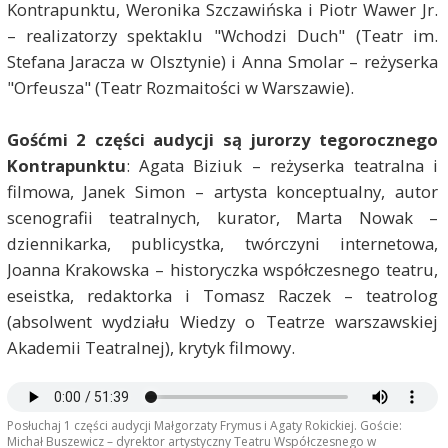
Kontrapunktu, Weronika Szczawińska i Piotr Wawer Jr.
– realizatorzy spektaklu "Wchodzi Duch" (Teatr im.
Stefana Jaracza w Olsztynie) i Anna Smolar – reżyserka
"Orfeusza" (Teatr Rozmaitości w Warszawie).
Gośćmi 2 części audycji są jurorzy tegorocznego
Kontrapunktu
: Agata Biziuk – reżyserka teatralna i
filmowa, Janek Simon – artysta konceptualny, autor
scenografii teatralnych, kurator, Marta Nowak –
dziennikarka, publicystka, twórczyni internetowa,
Joanna Krakowska – historyczka współczesnego teatru,
eseistka, redaktorka i Tomasz Raczek – teatrolog
(absolwent wydziału Wiedzy o Teatrze warszawskiej
Akademii Teatralnej), krytyk filmowy.
Posłuchaj 1 części audycji Małgorzaty Frymus i Agaty Rokickiej. Goście:
Michał Buszewicz – dyrektor artystyczny Teatru Współczesnego w