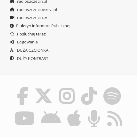
radioszczecin.pl
radioszczecinextra.pl
radioszczecin.tv
Biuletyn Informacji Publicznej
Posłuchaj teraz
Logowanie
DUŻA CZCIONKA
DUŻY KONTRAST