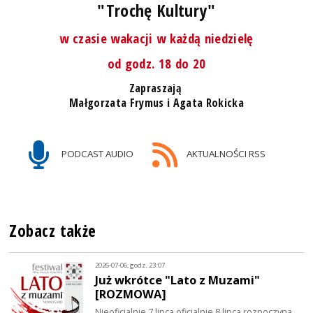
"Trochę Kultury"
w czasie wakacji w każdą niedzielę
od godz. 18 do 20
Zapraszają
Małgorzata Frymus i Agata Rokicka
PODCAST AUDIO
AKTUALNOŚCI RSS
Zobacz także
2026-07-06, godz. 23:07
Już wkrótce "Lato z Muzami"
[ROZMOWA]
Nieoficjalnie 7 lipca oficjalnie 8 lipca rozpoczyna