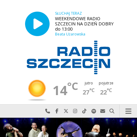
SŁUCHAJ TERAZ
WEEKENDOWE RADIO
SZCZECIN NA DZIEŃ DOBRY
do 13:00
Beata Użarowska
°C
jutro
pojutrze
14
°C
°C
27
22
Najlepiej po prostu do nas zadzwoń
Odwiedź nas na Facebook-u
Odwiedź nas na X
Odwiedź nas na Instagram-ie
Odwiedź nas na TikTok-u
Szukaj nas na Spotify
Wyślij do nas w
Szukaj