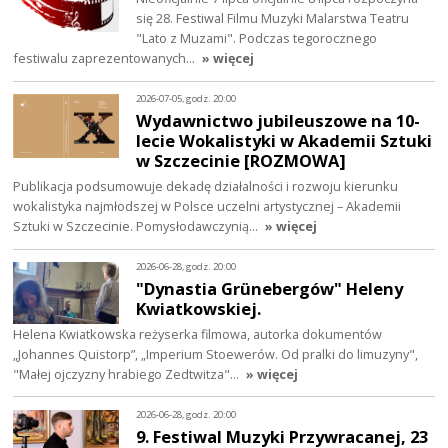
się 28. Festiwal Filmu Muzyki Malarstwa Teatru
"Lato z Muzami". Podczas tegorocznego
festiwalu zaprezentowanych…
» więcej
2026-07-05, godz. 20:00
Wydawnictwo jubileuszowe na 10-
lecie Wokalistyki w Akademii Sztuki
w Szczecinie [ROZMOWA]
Publikacja podsumowuje dekadę działalności i rozwoju kierunku
wokalistyka najmłodszej w Polsce uczelni artystycznej – Akademii
Sztuki w Szczecinie. Pomysłodawczynią…
» więcej
2026-06-28, godz. 20:00
"Dynastia Grünebergów" Heleny
Kwiatkowskiej.
Helena Kwiatkowska reżyserka filmowa, autorka dokumentów
„Johannes Quistorp”, „Imperium Stoewerów. Od pralki do limuzyny",
"Małej ojczyzny hrabiego Zedtwitza"…
» więcej
2026-06-28, godz. 20:00
9. Festiwal Muzyki Przywracanej, 23