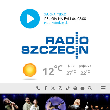
SŁUCHAJ TERAZ
RELIGIA NA FALI do 08:00
Piotr Kołodziejski
°C
jutro
pojutrze
12
°C
°C
27
22
Najlepiej po prostu do nas zadzwoń
Odwiedź nas na Facebook-u
Odwiedź nas na X
Odwiedź nas na Instagram-ie
Odwiedź nas na TikTok-u
Szukaj nas na Spotify
Wyślij do nas w
Szukaj