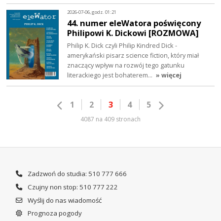
2026-07-06, godz. 01:21
44. numer eleWatora poświęcony
Philipowi K. Dickowi [ROZMOWA]
Philip K. Dick czyli Philip Kindred Dick -
amerykański pisarz science fiction, który miał
znaczący wpływ na rozwój tego gatunku
literackiego jest bohaterem…
» więcej
1
2
3
4
5
4087 na 409 stronach
Zadzwoń do studia: 510 777 666
Czujny non stop: 510 777 222
Wyślij do nas wiadomość
Prognoza pogody