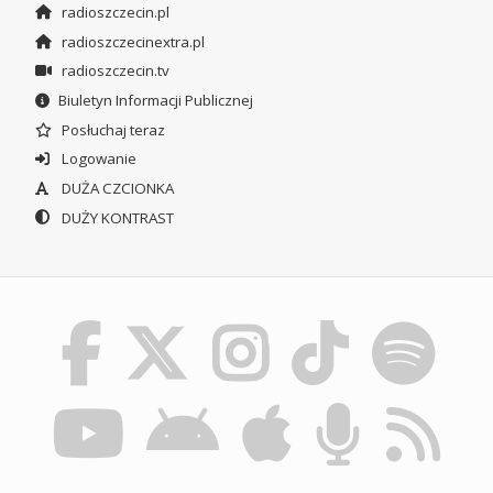
radioszczecin.pl
radioszczecinextra.pl
radioszczecin.tv
Biuletyn Informacji Publicznej
Posłuchaj teraz
Logowanie
DUŻA CZCIONKA
DUŻY KONTRAST