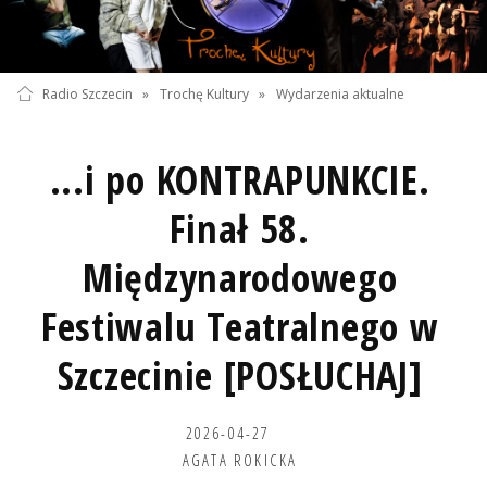
Radio Szczecin
»
Trochę Kultury
»
Wydarzenia aktualne
...i po KONTRAPUNKCIE.
Finał 58.
Międzynarodowego
Festiwalu Teatralnego w
Szczecinie [POSŁUCHAJ]
2026-04-27
AGATA ROKICKA