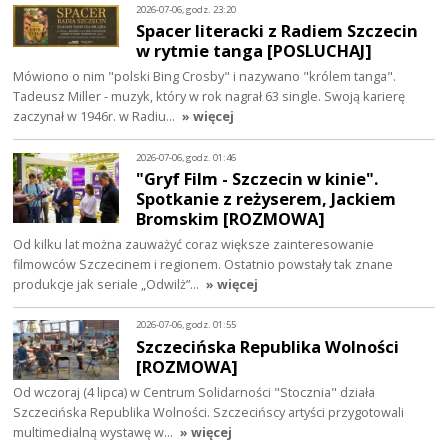
2026-07-06, godz. 23:20
Spacer literacki z Radiem Szczecin
w rytmie tanga [POSLUCHAJ]
Mówiono o nim "polski Bing Crosby" i nazywano "królem tanga".
Tadeusz Miller - muzyk, który w rok nagrał 63 single. Swoją karierę
zaczynał w 1946r. w Radiu…
» więcej
2026-07-06, godz. 01:46
"Gryf Film - Szczecin w kinie".
Spotkanie z reżyserem, Jackiem
Bromskim [ROZMOWA]
Od kilku lat można zauważyć coraz większe zainteresowanie
filmowców Szczecinem i regionem. Ostatnio powstały tak znane
produkcje jak seriale „Odwilż”…
» więcej
2026-07-06, godz. 01:55
Szczecińska Republika Wolności
[ROZMOWA]
Od wczoraj (4 lipca) w Centrum Solidarności "Stocznia" działa
Szczecińska Republika Wolności. Szczecińscy artyści przygotowali
multimedialną wystawę w…
» więcej