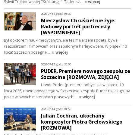
Sylwii Trojanowskiej "Król tanga". Tadeusz…
» więcej
2026-07-14, godz. 01:30
Mieczysław Chruściel nie żyje.
Radiowy portret portrecisty
[WSPOMNIENIE]
Był doktorem nauk medycznych, ale też malarzem i poetą, bywał
rzeźbiarzem i filmowcem oraz zapalonym harleyowcem. W piątek (10
lipca) Szczecin pożegnał…
» więcej
2026-07-12, godz. 20:00
PUDER. Premiera nowego zespołu ze
Szczecina [ROZMOWA, ZDJĘCIA]
Utwór Puder (premiera odbyła się w piątek, 10
lipca 2026) nowo powstałego w Szczecinie zespołu Puder to, jak grupa
pisze w swoich materiałach prasowych:…
» więcej
2026-07-14, godz. 01:55
Julian Cochran, ukochany
kompozytor Piotra Grelowskiego
[ROZMOWA]