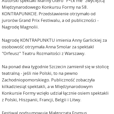
Autorski spektakl Mariny Otero "F*ck me" zwycięzcą
Międzynarodowego Konkursu Formy na 58.
KONTRAPUNKCIE. Przedstawienie otrzymało od
jurorów Grand Prix Festiwalu, a od publiczności -
Nagrodę Magnolii.
Nagrodę KONTRAPUNKTU imienia Anny Garlickiej za
osobowość otrzymała Anna Smolar za spektakl
"Orfeusz" Teatru Rozmaitości z Warszawy.
Na ponad dwa tygodnie Szczecin zamienił się w stolicę
teatralną - jeśli nie Polski, to na pewno
Zachodniopomorskiego. Publiczność zobaczyła
kilkadziesiąt spektakli, a w Międzynarodowym
Konkursie Formy wzięło udział łącznie osiem spektakli
z Polski, Hiszpanii, Francji, Belgii i Litwy.
Festiwal podsumowuje Małgorzata Frymus.