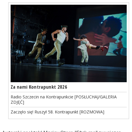
Za nami Kontrapunkt 2026
Radio Szczecin na Kontrapunkcie [POSŁUCHAJ/GALERIA
ZDJĘĆ]
Zaczęło się! Ruszył 58. Kontrapunkt [ROZMOWA]