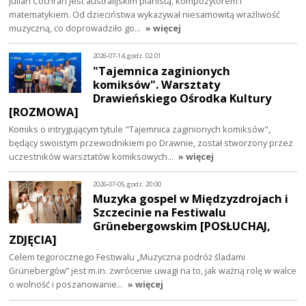
Julian Cochran jest australijskim pianistą, kompozytorem i
matematykiem. Od dzieciństwa wykazywał niesamowitą wrażliwość
muzyczną, co doprowadziło go…
» więcej
2026-07-14, godz. 02:01
"Tajemnica zaginionych
komiksów". Warsztaty
Drawieńskiego Ośrodka Kultury
[ROZMOWA]
Komiks o intrygującym tytule "Tajemnica zaginionych komiksów",
będący swoistym przewodnikiem po Drawnie, został stworzony przez
uczestników warsztatów komiksowych…
» więcej
2026-07-05, godz. 20:00
Muzyka gospel w Międzyzdrojach i
Szczecinie na Festiwalu
Grünebergowskim [POSŁUCHAJ,
ZDJĘCIA]
Celem tegorocznego Festiwalu „Muzyczna podróż śladami
Grünebergów” jest m.in. zwrócenie uwagi na to, jak ważną rolę w walce
o wolność i poszanowanie…
» więcej