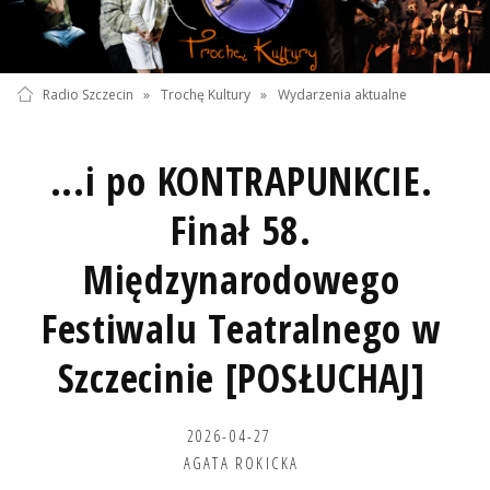
Radio Szczecin
»
Trochę Kultury
»
Wydarzenia aktualne
...i po KONTRAPUNKCIE.
Finał 58.
Międzynarodowego
Festiwalu Teatralnego w
Szczecinie [POSŁUCHAJ]
2026-04-27
AGATA ROKICKA