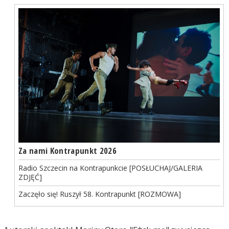
Za nami Kontrapunkt 2026
Radio Szczecin na Kontrapunkcie [POSŁUCHAJ/GALERIA
ZDJĘĆ]
Zaczęło się! Ruszył 58. Kontrapunkt [ROZMOWA]