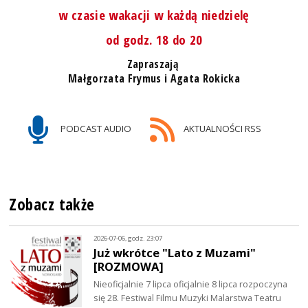
w czasie wakacji w każdą niedzielę
od godz. 18 do 20
Zapraszają
Małgorzata Frymus i Agata Rokicka
PODCAST AUDIO
AKTUALNOŚCI RSS
Zobacz także
2026-07-06, godz. 23:07
Już wkrótce "Lato z Muzami"
[ROZMOWA]
Nieoficjalnie 7 lipca oficjalnie 8 lipca rozpoczyna
się 28. Festiwal Filmu Muzyki Malarstwa Teatru