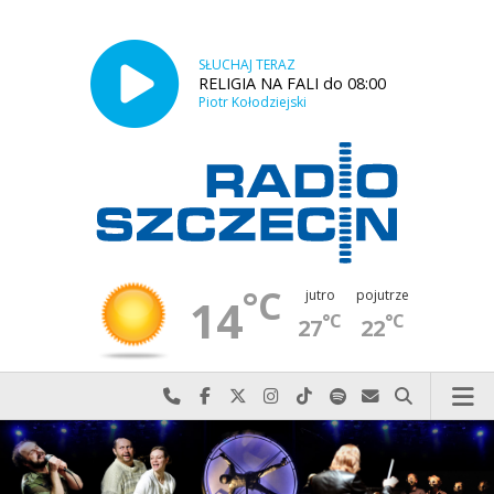
SŁUCHAJ TERAZ
RELIGIA NA FALI do 08:00
Piotr Kołodziejski
°C
jutro
pojutrze
14
°C
°C
27
22
Najlepiej po prostu do nas zadzwoń
Odwiedź nas na Facebook-u
Odwiedź nas na X
Odwiedź nas na Instagram-ie
Odwiedź nas na TikTok-u
Szukaj nas na Spotify
Wyślij do nas w
Szukaj