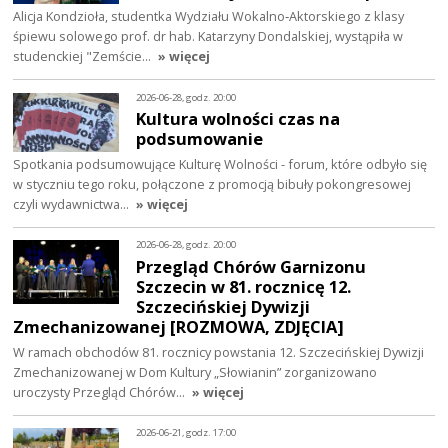
Alicja Kondzioła, studentka Wydziału Wokalno‑Aktorskiego z klasy
śpiewu solowego prof. dr hab. Katarzyny Dondalskiej, wystąpiła w
studenckiej "Zemście…
» więcej
2026-06-28, godz. 20:00
Kultura wolności czas na
podsumowanie
Spotkania podsumowujące Kulturę Wolności - forum, które odbyło się
w styczniu tego roku, połączone z promocją bibuły pokongresowej
czyli wydawnictwa…
» więcej
2026-06-28, godz. 20:00
Przegląd Chórów Garnizonu
Szczecin w 81. rocznicę 12.
Szczecińskiej Dywizji
Zmechanizowanej [ROZMOWA, ZDJĘCIA]
W ramach obchodów 81. rocznicy powstania 12. Szczecińskiej Dywizji
Zmechanizowanej w Dom Kultury „Słowianin” zorganizowano
uroczysty Przegląd Chórów…
» więcej
2026-06-21, godz. 17:00