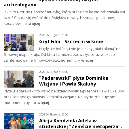
archeologami
Jakie to uczucie usłyszeć muzykę, która przez sto lat nie zabrzmiała ani
razu? Czy da się wrócić do dźwięków dawnych synagog, salonów,
kościołów…
» więcej
2026-06-28, godz. 20:00
Gryf Film - Szczecin w kinie
Nigdy nie byliśmy i nie jesteśmy „białą plamą” na
filmowej mapie kraju. Od kilku lat można zauważyć coraz większe
zainteresowanie filmowców Szczecinem…
» więcej
2026-06-28, godz. 20:00
"Paderewski" płyta Dominika
Wizjana i Pawła Skałuby
Płyta „Paderewski” to wspólne dzieło wybitnego tenora Pawła Skałuby
oraz cenionego pianisty Dominika Wizjana. Na płycie znajduje się
monumentalny…
» więcej
2026-06-28, godz. 20:00
Alicja Kondzioła Adela w
studenckiej "Zemście nietoperza".