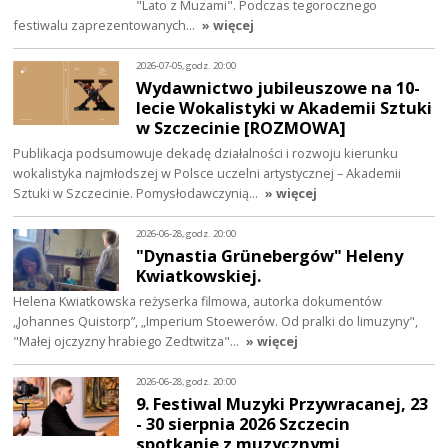
"Lato z Muzami". Podczas tegorocznego
festiwalu zaprezentowanych…
» więcej
2026-07-05, godz. 20:00
Wydawnictwo jubileuszowe na 10-
lecie Wokalistyki w Akademii Sztuki
w Szczecinie [ROZMOWA]
Publikacja podsumowuje dekadę działalności i rozwoju kierunku
wokalistyka najmłodszej w Polsce uczelni artystycznej – Akademii
Sztuki w Szczecinie. Pomysłodawczynią…
» więcej
2026-06-28, godz. 20:00
"Dynastia Grünebergów" Heleny
Kwiatkowskiej.
Helena Kwiatkowska reżyserka filmowa, autorka dokumentów
„Johannes Quistorp”, „Imperium Stoewerów. Od pralki do limuzyny",
"Małej ojczyzny hrabiego Zedtwitza"…
» więcej
2026-06-28, godz. 20:00
9. Festiwal Muzyki Przywracanej, 23
- 30 sierpnia 2026 Szczecin
spotkanie z muzycznymi