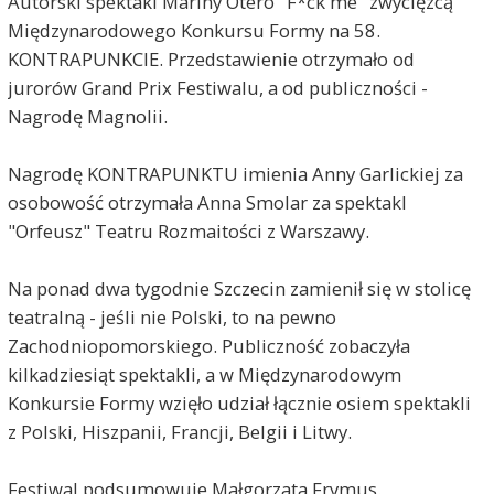
Autorski spektakl Mariny Otero "F*ck me" zwycięzcą
Międzynarodowego Konkursu Formy na 58.
KONTRAPUNKCIE. Przedstawienie otrzymało od
jurorów Grand Prix Festiwalu, a od publiczności -
Nagrodę Magnolii.
Nagrodę KONTRAPUNKTU imienia Anny Garlickiej za
osobowość otrzymała Anna Smolar za spektakl
"Orfeusz" Teatru Rozmaitości z Warszawy.
Na ponad dwa tygodnie Szczecin zamienił się w stolicę
teatralną - jeśli nie Polski, to na pewno
Zachodniopomorskiego. Publiczność zobaczyła
kilkadziesiąt spektakli, a w Międzynarodowym
Konkursie Formy wzięło udział łącznie osiem spektakli
z Polski, Hiszpanii, Francji, Belgii i Litwy.
Festiwal podsumowuje Małgorzata Frymus.