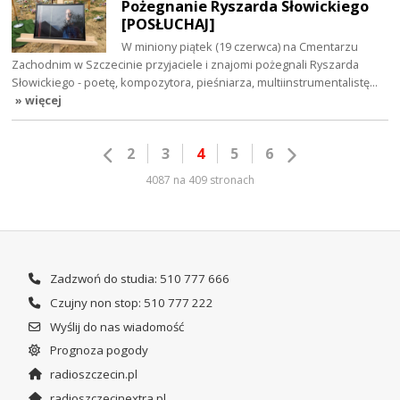
Pożegnanie Ryszarda Słowickiego
[POSŁUCHAJ]
W miniony piątek (19 czerwca) na Cmentarzu
Zachodnim w Szczecinie przyjaciele i znajomi pożegnali Ryszarda
Słowickiego - poetę, kompozytora, pieśniarza, multiinstrumentalistę…
» więcej
2
3
4
5
6
4087 na 409 stronach
Zadzwoń do studia: 510 777 666
Czujny non stop: 510 777 222
Wyślij do nas wiadomość
Prognoza pogody
radioszczecin.pl
radioszczecinextra.pl