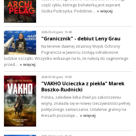
część cyklu, którego bohaterką jest aspirant
Gośka Podrzycka. Podobnie…
» więcej
2026-03-23, godz. 10:49
"Granicznik" - debiut Leny Grau
Na terenie dawnej strażnicy Wojsk Ochrony
Pogranicza w Jaworcu zostają odnalezione
ludzkie szczątki. Wszystko wskazuje na to, że należą do zaginionego
przed…
» więcej
2026-03-20, godz. 19:00
"VAKHO Ucieczka z piekła" Marek
Boszko-Rudnicki
Polska, zaledwie kilka chwil po zakończeniu
wojny, znalazła się w nowej rzeczywistości pełnej
politycznego zamieszania. Ustalenie granicy na
Kresach pozostaje…
» więcej