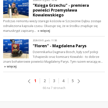
2026-03-13, godz. 18:45
"Księga Grzechu" - premiera
powieści Przemysława
Kowalewskiego
Podczas remontu wieży starego kościoła w Szczecinie Dąbiu zostaje
odnaleziona kapsuła czasu. Okazuje się, że w środku znajduje się
manuskrypt zapisany…
» więcej
2026-03-01, godz. 11:58
"Floren" - Magdalena Parys
Dziennikarka Dagmara Bosch, były szef policji
Tchapieski oraz komisarz Kowalski - to dobrze
znani bohaterowie powieści Magdaleny Parys. Tym razem wracają w…
» więcej
1
2
3
4
5
66 na 7 stronach