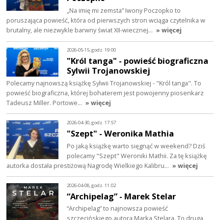
„Na imię mi zemsta” Iwony Poczopko to
poruszająca powieść, która od pierwszych stron wciąga czytelnika w
brutalny, ale niezwykle barwny świat XII-wiecznej…
» więcej
2026-05-15, godz. 19:00
"Król tanga" - powieść biograficzna
Sylwii Trojanowskiej
Polecamy najnowszą książkę Sylwii Trojanowskiej - "Król tanga". To
powieść biograficzna, której bohaterem jest powojenny piosenkarz
Tadeusz Miller. Portowe…
» więcej
2026-04-30, godz. 17:57
"Szept" - Weronika Mathia
Po jaką książkę warto sięgnąć w weekend? Dziś
polecamy "Szept" Weroniki Mathii. Za tę książkę
autorka dostała prestiżową Nagrodę Wielkiego Kalibru…
» więcej
2026-04-08, godz. 11:02
“Archipelag” - Marek Stelar
“Archipelag” to najnowsza powieść
szczecińskiego autora Marka Stelara. To druga