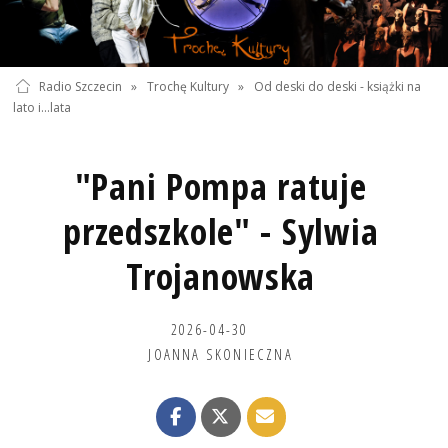
Radio Szczecin
»
Trochę Kultury
»
Od deski do deski - książki na
lato i...lata
"Pani Pompa ratuje
przedszkole" - Sylwia
Trojanowska
2026-04-30
JOANNA SKONIECZNA