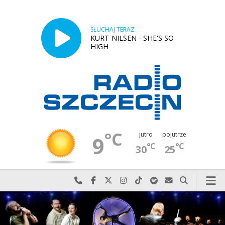
SŁUCHAJ TERAZ
KURT NILSEN - SHE'S SO
HIGH
°C
jutro
pojutrze
9
°C
°C
30
25
Najlepiej po prostu do nas zadzwoń
Odwiedź nas na Facebook-u
Odwiedź nas na X
Odwiedź nas na Instagram-ie
Odwiedź nas na TikTok-u
Szukaj nas na Spotify
Wyślij do nas w
Szukaj