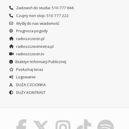
Zadzwoń do studia: 510 777 666
Czujny non stop: 510 777 222
Wyślij do nas wiadomość
Prognoza pogody
radioszczecin.pl
radioszczecinextra.pl
radioszczecin.tv
Biuletyn Informacji Publicznej
Posłuchaj teraz
Logowanie
DUŻA CZCIONKA
DUŻY KONTRAST