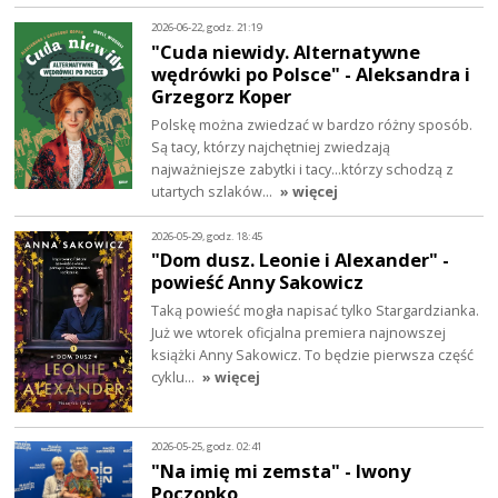
2026-06-22, godz. 21:19
"Cuda niewidy. Alternatywne
wędrówki po Polsce" - Aleksandra i
Grzegorz Koper
Polskę można zwiedzać w bardzo różny sposób.
Są tacy, którzy najchętniej zwiedzają
najważniejsze zabytki i tacy...którzy schodzą z
utartych szlaków…
» więcej
2026-05-29, godz. 18:45
"Dom dusz. Leonie i Alexander" -
powieść Anny Sakowicz
Taką powieść mogła napisać tylko Stargardzianka.
Już we wtorek oficjalna premiera najnowszej
książki Anny Sakowicz. To będzie pierwsza część
cyklu…
» więcej
2026-05-25, godz. 02:41
"Na imię mi zemsta" - Iwony
Poczopko