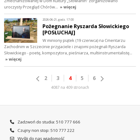
Zmechanizowanej w Dom Kultury „Słowianin” zorganizowano
uroczysty Przegląd Chórów…
» więcej
2026-06-21, godz. 17:00
Pożegnanie Ryszarda Słowickiego
[POSŁUCHAJ]
W miniony piątek (19 czerwca) na Cmentarzu
Zachodnim w Szczecinie przyjaciele i znajomi pożegnali Ryszarda
Słowickiego - poetę, kompozytora, pieśniarza, multiinstrumentalistę…
» więcej
2
3
4
5
6
4087 na 409 stronach
Zadzwoń do studia: 510 777 666
Czujny non stop: 510 777 222
Wyślij do nas wiadomość