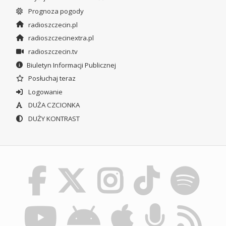
Prognoza pogody
radioszczecin.pl
radioszczecinextra.pl
radioszczecin.tv
Biuletyn Informacji Publicznej
Posłuchaj teraz
Logowanie
DUŻA CZCIONKA
DUŻY KONTRAST