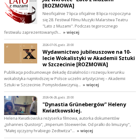
[ROZMOWA]
Nieoficjalnie 7 lipca oficjalnie 8 lipca rozpoczyna
się 28. Festiwal Filmu Muzyki Malarstwa Teatru
"Lato z Muzami". Podczas tegorocznego
festiwalu zaprezentowanych…
» więcej
2026-07-05, godz. 20:00
Wydawnictwo jubileuszowe na 10-
lecie Wokalistyki w Akademii Sztuki
w Szczecinie [ROZMOWA]
Publikacja podsumowuje dekadę działalności i rozwoju kierunku
wokalistyka najmłodszej w Polsce uczelni artystycznej – Akademii
Sztuki w Szczecinie. Pomysłodawczynią…
» więcej
2026-06-28, godz. 20:00
"Dynastia Grünebergów" Heleny
Kwiatkowskiej.
Helena Kwiatkowska reżyserka filmowa, autorka dokumentów
„Johannes Quistorp”, „Imperium Stoewerów. Od pralki do limuzyny",
"Małej ojczyzny hrabiego Zedtwitza"…
» więcej