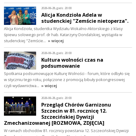
2026-06-28, godz. 20:00
Alicja Kondzioła Adela w
studenckiej "Zemście nietoperza".
Alicja Kondzioła, studentka Wydziału Wokalno‑Aktorskiego z klasy
śpiewu solowego prof. dr hab. Katarzyny Dondalskiej, wystąpiła w
studenckiej "Zemście…
» więcej
2026-06-28, godz. 20:00
Kultura wolności czas na
podsumowanie
Spotkania podsumowujące Kulturę Wolności - forum, które odbyło się
w styczniu tego roku, połączone z promocją bibuły pokongresowej
czyli wydawnictwa…
» więcej
2026-06-28, godz. 20:00
Przegląd Chórów Garnizonu
Szczecin w 81. rocznicę 12.
Szczecińskiej Dywizji
Zmechanizowanej [ROZMOWA, ZDJĘCIA]
W ramach obchodów 81. rocznicy powstania 12. Szczecińskiej Dywizji