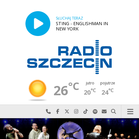
SŁUCHAJ TERAZ
STING - ENGLISHMAN IN
NEW YORK
°C
jutro
pojutrze
26
°C
°C
20
24
Najlepiej po prostu do nas zadzwoń
Odwiedź nas na Facebook-u
Odwiedź nas na X
Odwiedź nas na Instagram-ie
Odwiedź nas na TikTok-u
Szukaj nas na Spotify
Wyślij do nas w
Szukaj