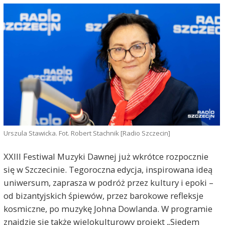
Urszula Stawicka. Fot. Robert Stachnik [Radio Szczecin]
XXIII Festiwal Muzyki Dawnej już wkrótce rozpocznie
się w Szczecinie. Tegoroczna edycja, inspirowana ideą
uniwersum, zaprasza w podróż przez kultury i epoki –
od bizantyjskich śpiewów, przez barokowe refleksje
kosmiczne, po muzykę Johna Dowlanda. W programie
znajdzie się także wielokulturowy projekt „Siedem