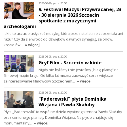
2026-06-28, godz. 20:00
9. Festiwal Muzyki Przywracanej, 23
- 30 sierpnia 2026 Szczecin
spotkanie z muzycznymi
archeologami
Jakie to uczucie usłyszeć muzykę, która przez sto lat nie zabrzmiała ani
razu? Czy da się wrócić do dźwięków dawnych synagog, salonów,
kościołów…
» więcej
2026-06-28, godz. 20:00
Gryf Film - Szczecin w kinie
Nigdy nie byliśmy i nie jesteśmy „białą plamą” na
filmowej mapie kraju. Od kilku lat można zauważyć coraz większe
zainteresowanie filmowców Szczecinem…
» więcej
2026-06-28, godz. 20:00
"Paderewski" płyta Dominika
Wizjana i Pawła Skałuby
Płyta „Paderewski” to wspólne dzieło wybitnego tenora Pawła Skałuby
oraz cenionego pianisty Dominika Wizjana. Na płycie znajduje się
monumentalny…
» więcej