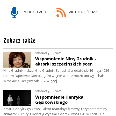
PODCAST AUDIO
AKTUALNOŚCI RSS
Zobacz także
2026-08-02, godz. 20:00
Wspomnienie Niny Grudnik -
aktorki szczecińskich scen
Nina Grudnik (także Nina Grudnik-Banucha) urodziła się 16 maja 1936
roku w Dąbrowie Górniczej. Po wojnie wraz z rodzicami wyjechała do
Wrocławia. Uczęszczała…
» więcej
2026-08-02, godz. 20:00
Wspomnienie Henryka
Gęsikowskiego
Zmarł Henryk Gęsikowski aktor teatralny i filmowy, reżyser teatralny i
animator kultury. Ukończył Wydział Aktorski PWSFTviT w Łodzi. Od