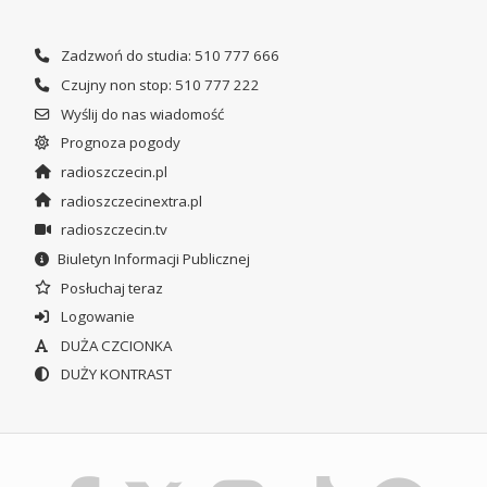
Zadzwoń do studia: 510 777 666
Czujny non stop: 510 777 222
Wyślij do nas wiadomość
Prognoza pogody
radioszczecin.pl
radioszczecinextra.pl
radioszczecin.tv
Biuletyn Informacji Publicznej
Posłuchaj teraz
Logowanie
DUŻA CZCIONKA
DUŻY KONTRAST