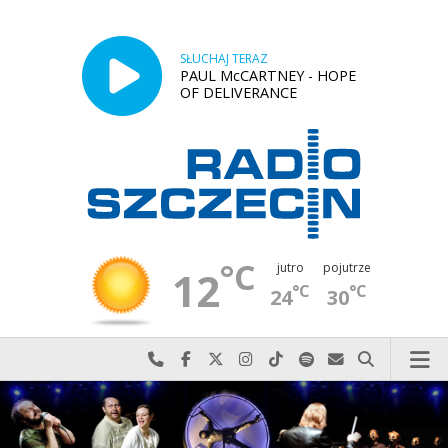
SŁUCHAJ TERAZ
PAUL McCARTNEY - HOPE
OF DELIVERANCE
°C
jutro
pojutrze
12
°C
°C
24
30
Najlepiej po prostu do nas zadzwoń
Odwiedź nas na Facebook-u
Odwiedź nas na X
Odwiedź nas na Instagram-ie
Odwiedź nas na TikTok-u
Szukaj nas na Spotify
Wyślij do nas w
Szukaj