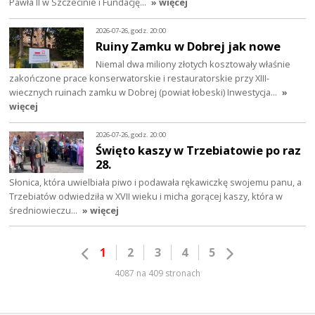
Pawła II w Szczecinie i Fundację…
» więcej
2026-07-26, godz. 20:00
Ruiny Zamku w Dobrej jak nowe
Niemal dwa miliony złotych kosztowały właśnie
zakończone prace konserwatorskie i restauratorskie przy XIII-
wiecznych ruinach zamku w Dobrej (powiat łobeski) Inwestycja…
»
więcej
2026-07-26, godz. 20:00
Święto kaszy w Trzebiatowie po raz
28.
Słonica, która uwielbiała piwo i podawała rękawiczkę swojemu panu, a
Trzebiatów odwiedziła w XVII wieku i micha gorącej kaszy, która w
średniowieczu…
» więcej
1
2
3
4
5
4087 na 409 stronach