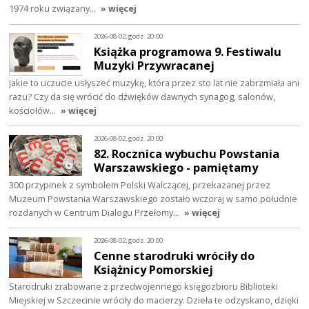
1974 roku związany…
» więcej
2026-08-02, godz. 20:00
Książka programowa 9. Festiwalu
Muzyki Przywracanej
Jakie to uczucie usłyszeć muzykę, która przez sto lat nie zabrzmiała ani
razu? Czy da się wrócić do dźwięków dawnych synagog, salonów,
kościołów…
» więcej
2026-08-02, godz. 20:00
82. Rocznica wybuchu Powstania
Warszawskiego - pamiętamy
300 przypinek z symbolem Polski Walczącej, przekazanej przez
Muzeum Powstania Warszawskiego zostało wczoraj w samo południe
rozdanych w Centrum Dialogu Przełomy…
» więcej
2026-08-02, godz. 20:00
Cenne starodruki wróciły do
Książnicy Pomorskiej
Starodruki zrabowane z przedwojennego księgozbioru Biblioteki
Miejskiej w Szczecinie wróciły do macierzy. Dzieła te odzyskano, dzięki