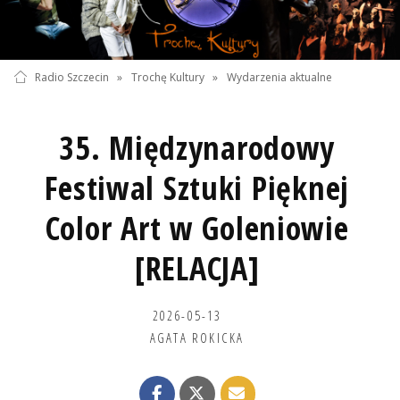
Radio Szczecin
»
Trochę Kultury
»
Wydarzenia aktualne
35. Międzynarodowy
Festiwal Sztuki Pięknej
Color Art w Goleniowie
[RELACJA]
2026-05-13
AGATA ROKICKA