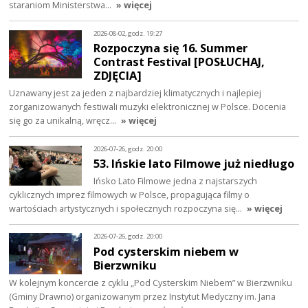
staraniom Ministerstwa…
» więcej
2026-08-02, godz. 19:27
Rozpoczyna się 16. Summer
Contrast Festival [POSŁUCHAJ,
ZDJĘCIA]
Uznawany jest za jeden z najbardziej klimatycznych i najlepiej
zorganizowanych festiwali muzyki elektronicznej w Polsce. Docenia
się go za unikalną, wręcz…
» więcej
2026-07-26, godz. 20:00
53. Ińskie lato Filmowe już niedługo
Ińsko Lato Filmowe jedna z najstarszych
cyklicznych imprez filmowych w Polsce, propagująca filmy o
wartościach artystycznych i społecznych rozpoczyna się…
» więcej
2026-07-26, godz. 20:00
Pod cysterskim niebem w
Bierzwniku
W kolejnym koncercie z cyklu „Pod Cysterskim Niebem” w Bierzwniku
(Gminy Drawno) organizowanym przez Instytut Medyczny im. Jana