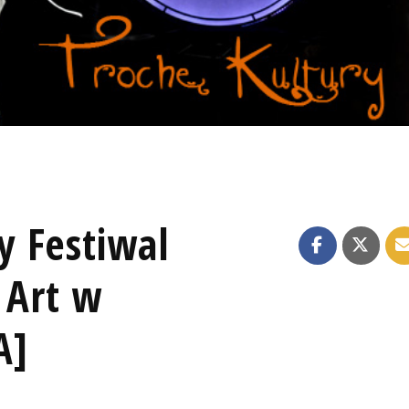
 Festiwal
 Art w
A]