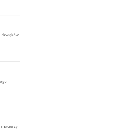
do dźwięków
iego
o macierzy.