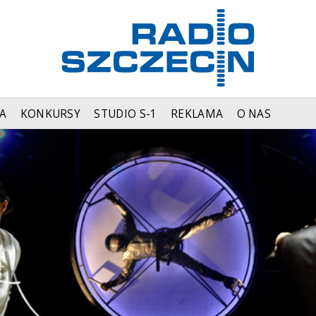
A
KONKURSY
STUDIO S-1
REKLAMA
O NAS