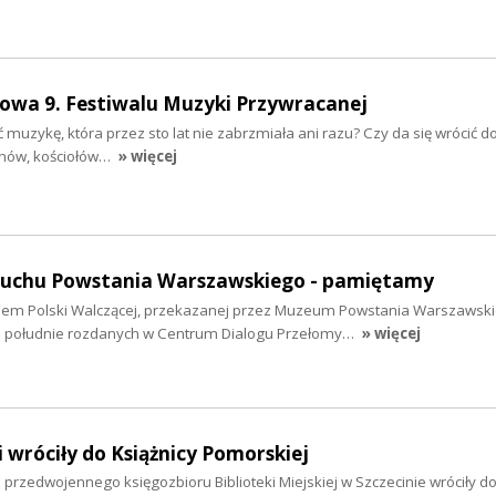
owa 9. Festiwalu Muzyki Przywracanej
ć muzykę, która przez sto lat nie zabrzmiała ani razu? Czy da się wrócić 
nów, kościołów…
» więcej
buchu Powstania Warszawskiego - pamiętamy
lem Polski Walczącej, przekazanej przez Muzeum Powstania Warszawsk
o południe rozdanych w Centrum Dialogu Przełomy…
» więcej
 wróciły do Książnicy Pomorskiej
przedwojennego księgozbioru Biblioteki Miejskiej w Szczecinie wróciły d