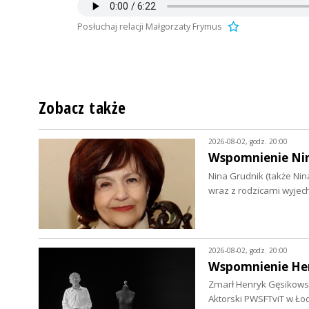
Posłuchaj relacji Małgorzaty Frymus
Zobacz także
2026-08-02, godz. 20:00
Wspomnienie Niny
Nina Grudnik (także Nin
wraz z rodzicami wyjec
2026-08-02, godz. 20:00
Wspomnienie He
Zmarł Henryk Gęsikowski 
Aktorski PWSFTviT w Ło