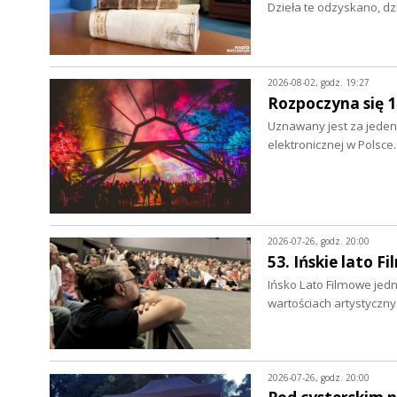
Dzieła te odzyskano, d
2026-08-02, godz. 19:27
Rozpoczyna się 
Uznawany jest za jeden 
elektronicznej w Polsce
2026-07-26, godz. 20:00
53. Ińskie lato F
Ińsko Lato Filmowe jedn
wartościach artystyczn
2026-07-26, godz. 20:00