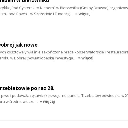
niebem w Bierzwniku
z cyklu „Pod Cysterskim Niebem” w Bierzwniku (Gminy Drawno) organiz
 im. Jana Pawła II w Szczecinie i Fundację…
» więcej
obrej jak nowe
tych kosztowały właśnie zakończone prace konserwatorskie i restaurators
zamku w Dobrej (powiat łobeski) Inwestycja…
» więcej
rzebiatowie po raz 28.
ła piwo i podawała rękawiczkę swojemu panu, a Trzebiatów odwiedziła w XV
tóra w średniowieczu…
» więcej