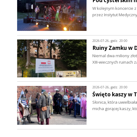
Pod cysterskim 
W kolejnym koncercie 
przez Instytut Medyczny
2026-07-26, godz. 20:00
Ruiny Zamku w D
Niemal dwa miliony zło
XIII-wiecznych ruinach 
2026-07-26, godz. 20:00
Święto kaszy w T
Słonica, która uwielbia
micha gorącej kaszy, k