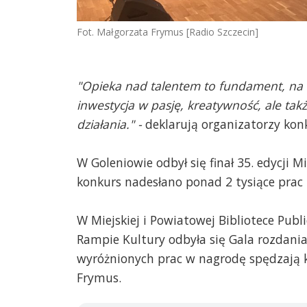
Fot. Małgorzata Frymus [Radio Szczecin]
"Opieka nad talentem to fundament, na 
inwestycja w pasję, kreatywność, ale t
działania." -
deklarują organizatorzy kon
W Goleniowie odbył się finał 35. edycji 
konkurs nadesłano ponad 2 tysiące prac 
W Miejskiej i Powiatowej Bibliotece Pub
Rampie Kultury odbyła się Gala rozdani
wyróżnionych prac w nagrodę spędzają k
Frymus.