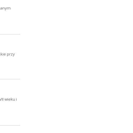
owanym
kie przy
II wieku i