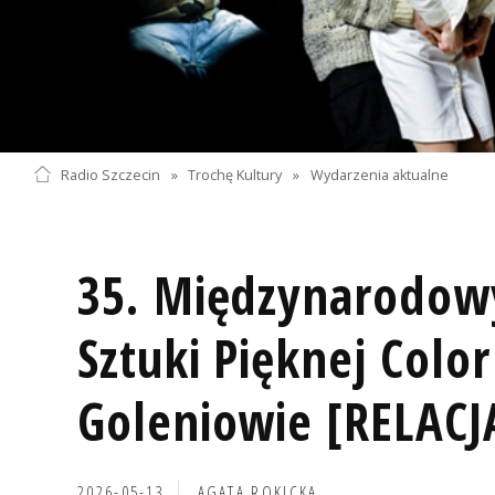
Radio Szczecin
»
Trochę Kultury
»
Wydarzenia aktualne
35. Międzynarodowy
Sztuki Pięknej Color
Goleniowie [RELACJ
2026-05-13
AGATA ROKICKA