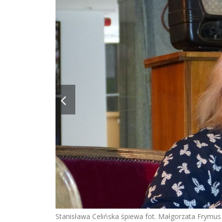
Stanisława Celińska śpiewa fot. Małgorzata Frymus 