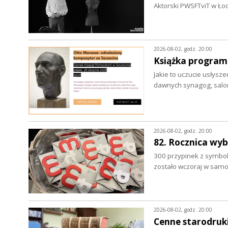
Aktorski PWSFTviT w Ło
2026-08-02, godz. 20:00
Książka program
Jakie to uczucie usłysze
dawnych synagog, salo
2026-08-02, godz. 20:00
82. Rocznica wy
300 przypinek z symbo
zostało wczoraj w sam
2026-08-02, godz. 20:00
Cenne starodruki