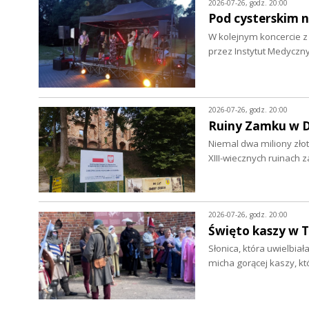
2026-07-26, godz. 20:00
Pod cysterskim 
W kolejnym koncercie 
przez Instytut Medyczny
2026-07-26, godz. 20:00
Ruiny Zamku w D
Niemal dwa miliony zło
XIII-wiecznych ruinach 
2026-07-26, godz. 20:00
Święto kaszy w T
Słonica, która uwielbia
micha gorącej kaszy, k