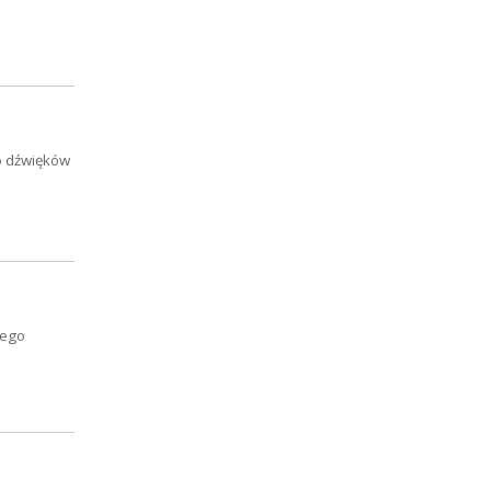
do dźwięków
iego