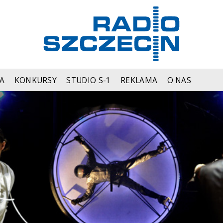
A
KONKURSY
STUDIO S-1
REKLAMA
O NAS