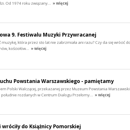
dzi. Od 1974 roku związany…
» więcej
owa 9. Festiwalu Muzyki Przywracanej
ć muzykę, która przez sto lat nie zabrzmiała ani razu? Czy da się wrócić 
nów, kościołów…
» więcej
buchu Powstania Warszawskiego - pamiętamy
lem Polski Walczącej, przekazanej przez Muzeum Powstania Warszawsk
o południe rozdanych w Centrum Dialogu Przełomy…
» więcej
 wróciły do Książnicy Pomorskiej