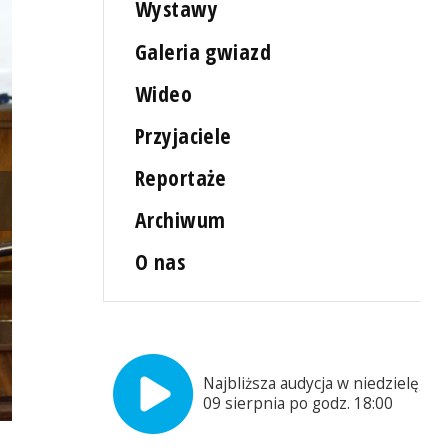
Wystawy
Galeria gwiazd
Wideo
Przyjaciele
Reportaże
Archiwum
O nas
Najbliższa audycja w niedzielę,
09 sierpnia po godz. 18:00
Stanisława Celińska w Książnicy Pomorskiej, fot. Małgorzata Frymu