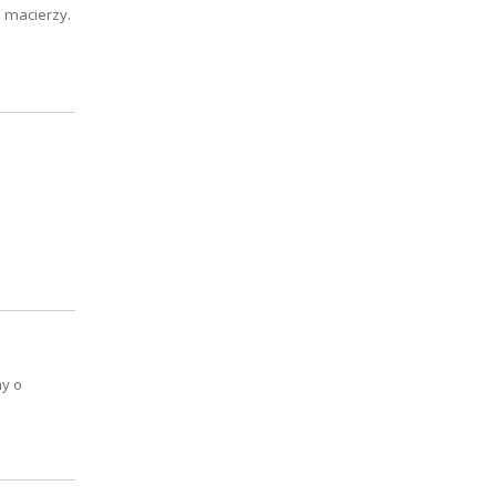
o macierzy.
my o