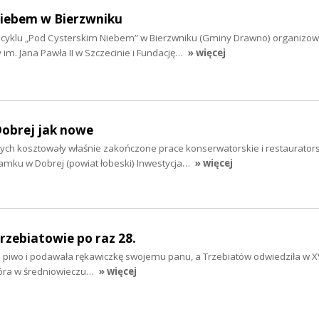
niebem w Bierzwniku
z cyklu „Pod Cysterskim Niebem” w Bierzwniku (Gminy Drawno) organiz
 im. Jana Pawła II w Szczecinie i Fundację…
» więcej
obrej jak nowe
tych kosztowały właśnie zakończone prace konserwatorskie i restaurators
zamku w Dobrej (powiat łobeski) Inwestycja…
» więcej
rzebiatowie po raz 28.
ła piwo i podawała rękawiczkę swojemu panu, a Trzebiatów odwiedziła w XV
tóra w średniowieczu…
» więcej