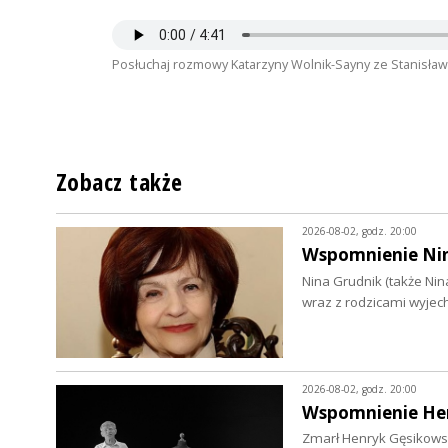
Posłuchaj rozmowy Katarzyny Wolnik-Sayny ze Stanisław
Zobacz także
2026-08-02, godz. 20:00
Wspomnienie Niny
Nina Grudnik (także Nin
wraz z rodzicami wyjec
2026-08-02, godz. 20:00
Wspomnienie He
Zmarł Henryk Gęsikowski 