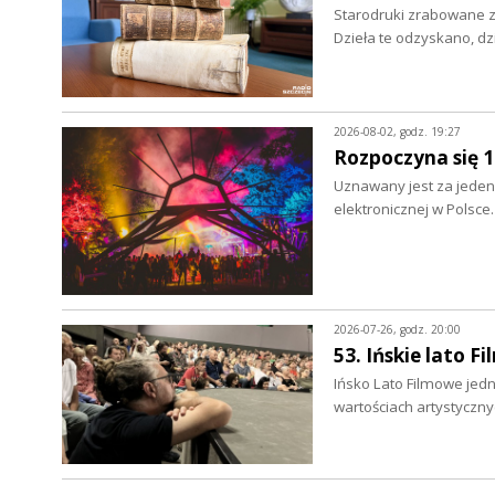
Starodruki zrabowane z 
Dzieła te odzyskano, d
2026-08-02, godz. 19:27
Rozpoczyna się 
Uznawany jest za jeden 
elektronicznej w Polsce
2026-07-26, godz. 20:00
53. Ińskie lato F
Ińsko Lato Filmowe jedn
wartościach artystyczn