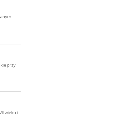
owanym
kie przy
II wieku i