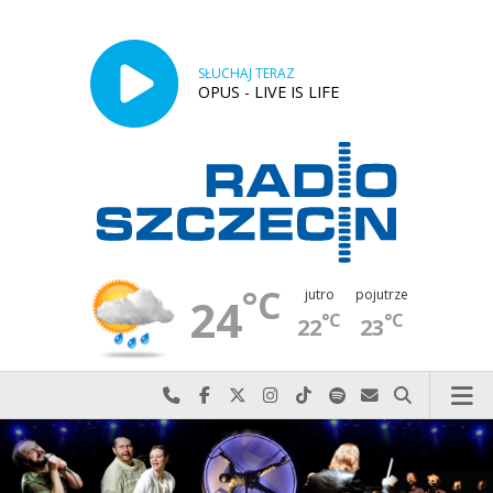
SŁUCHAJ TERAZ
OPUS - LIVE IS LIFE
°C
jutro
pojutrze
24
°C
°C
22
23
Najlepiej po prostu do nas zadzwoń
Odwiedź nas na Facebook-u
Odwiedź nas na X
Odwiedź nas na Instagram-ie
Odwiedź nas na TikTok-u
Szukaj nas na Spotify
Wyślij do nas w
Szukaj