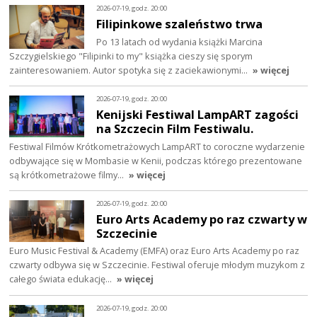
2026-07-19, godz. 20:00
Filipinkowe szaleństwo trwa
Po 13 latach od wydania książki Marcina
Szczygielskiego "Filipinki to my" książka cieszy się sporym
zainteresowaniem. Autor spotyka się z zaciekawionymi…
» więcej
2026-07-19, godz. 20:00
Kenijski Festiwal LampART zagości
na Szczecin Film Festiwalu.
Festiwal Filmów Krótkometrażowych LampART to coroczne wydarzenie
odbywające się w Mombasie w Kenii, podczas którego prezentowane
są krótkometrażowe filmy…
» więcej
2026-07-19, godz. 20:00
Euro Arts Academy po raz czwarty w
Szczecinie
Euro Music Festival & Academy (EMFA) oraz Euro Arts Academy po raz
czwarty odbywa się w Szczecinie. Festiwal oferuje młodym muzykom z
całego świata edukację…
» więcej
2026-07-19, godz. 20:00