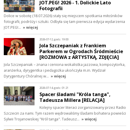
JOT.PEG! 2026 - 1. Dolickie Lato
Fotografii
Dolice w sobotę (18.07.2026) stały się miejscem spotkania miłośników
fotografii, podróży i sztuki. Odbyła się tam pierwsza edycja wydarzenia
JOT.PEG!…
» więcej
2026-07-12, godz. 19:00
Jola Szczepaniak z Frankiem
Parkerem w Ogrodach Śródmieście
[ROZMOWA z ARTYSTKĄ, ZDJĘCIA]
Jola Szczepaniak – znana i ceniona wokalistka jazzowa, kompozytorka,
aranżerka, dyrygentka i pedagożka ukończyła m.in. Wydział
Dyrygentury Chóralnej w…
» więcej
2026-07-14, godz. 01:21
Spacer śladami "Króla tanga",
Tadeusza Millera [RELACJA]
Kolejny spacer literaci zorganizowany przez Radio
Szczecin za nami. Tym razem wędrowaliśmy śladami bohatera powieści
Sylwii Trojanowskiej "Król tanga". Tadeusz…
» więcej