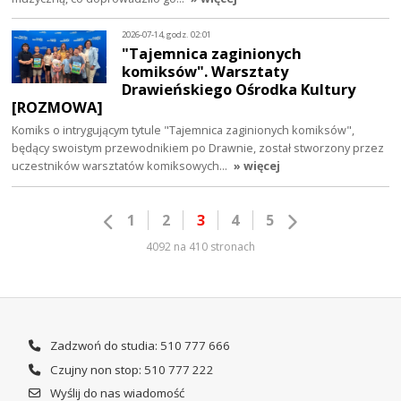
2026-07-14, godz. 02:01
"Tajemnica zaginionych
komiksów". Warsztaty
Drawieńskiego Ośrodka Kultury
[ROZMOWA]
Komiks o intrygującym tytule "Tajemnica zaginionych komiksów",
będący swoistym przewodnikiem po Drawnie, został stworzony przez
uczestników warsztatów komiksowych…
» więcej
1
2
3
4
5
4092 na 410 stronach
Zadzwoń do studia: 510 777 666
Czujny non stop: 510 777 222
Wyślij do nas wiadomość