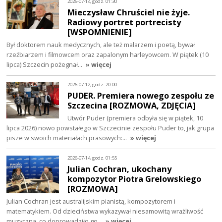
2026-07-14, godz. 01:30
Mieczysław Chruściel nie żyje.
Radiowy portret portrecisty
[WSPOMNIENIE]
Był doktorem nauk medycznych, ale też malarzem i poetą, bywał
rzeźbiarzem i filmowcem oraz zapalonym harleyowcem. W piątek (10
lipca) Szczecin pożegnał…
» więcej
2026-07-12, godz. 20:00
PUDER. Premiera nowego zespołu ze
Szczecina [ROZMOWA, ZDJĘCIA]
Utwór Puder (premiera odbyła się w piątek, 10
lipca 2026) nowo powstałego w Szczecinie zespołu Puder to, jak grupa
pisze w swoich materiałach prasowych:…
» więcej
2026-07-14, godz. 01:55
Julian Cochran, ukochany
kompozytor Piotra Grelowskiego
[ROZMOWA]
Julian Cochran jest australijskim pianistą, kompozytorem i
matematykiem. Od dzieciństwa wykazywał niesamowitą wrażliwość
muzyczną, co doprowadziło go…
» więcej