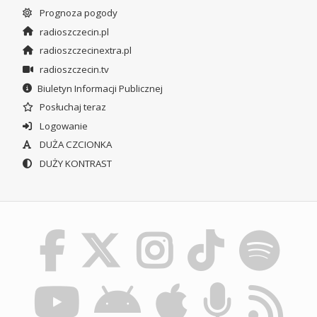
Prognoza pogody
radioszczecin.pl
radioszczecinextra.pl
radioszczecin.tv
Biuletyn Informacji Publicznej
Posłuchaj teraz
Logowanie
DUŻA CZCIONKA
DUŻY KONTRAST