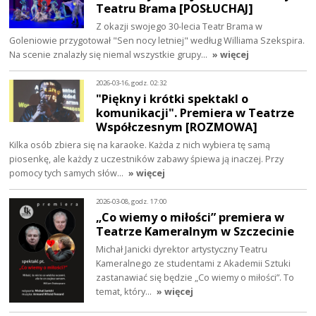
Teatru Brama [POSŁUCHAJ]
Z okazji swojego 30-lecia Teatr Brama w
Goleniowie przygotował "Sen nocy letniej" według Williama Szekspira.
Na scenie znalazły się niemal wszystkie grupy…
» więcej
2026-03-16, godz. 02:32
"Piękny i krótki spektakl o
komunikacji". Premiera w Teatrze
Współczesnym [ROZMOWA]
Kilka osób zbiera się na karaoke. Każda z nich wybiera tę samą
piosenkę, ale każdy z uczestników zabawy śpiewa ją inaczej. Przy
pomocy tych samych słów…
» więcej
2026-03-08, godz. 17:00
„Co wiemy o miłości” premiera w
Teatrze Kameralnym w Szczecinie
Michał Janicki dyrektor artystyczny Teatru
Kameralnego ze studentami z Akademii Sztuki
zastanawiać się będzie „Co wiemy o miłości”. To
temat, który…
» więcej