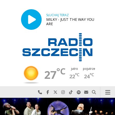
SŁUCHAJ TERAZ
MILKY - JUST THE WAY YOU
ARE
°C
jutro
pojutrze
27
°C
°C
22
24
Najlepiej po prostu do nas zadzwoń
Odwiedź nas na Facebook-u
Odwiedź nas na X
Odwiedź nas na Instagram-ie
Odwiedź nas na TikTok-u
Szukaj nas na Spotify
Wyślij do nas w
Szukaj