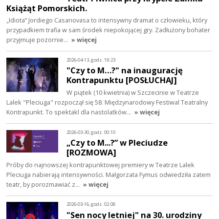
Książąt Pomorskich.
„Idiota” Jordiego Casanovasa to intensywny dramat o człowieku, który
przypadkiem trafia w sam środek niepokojącej gry. Zadłużony bohater
przyjmuje pozornie…
» więcej
2026-04-13, godz. 19:23
"Czy to M…?" na inaugurację
Kontrapunktu [POSŁUCHAJ]
W piątek (10 kwietnia) w Szczecinie w Teatrze
Lalek "Pleciuga" rozpoczął się 58. Międzynarodowy Festiwal Teatralny
Kontrapunkt. To spektakl dla nastolatków…
» więcej
2026-03-30, godz. 00:10
„Czy to M...?” w Pleciudze
[ROZMOWA]
Próby do najnowszej kontrapunktowej premiery w Teatrze Lalek
Pleciuga nabierają intensywności. Małgorzata Fymus odwiedziła zatem
teatr, by porozmawiać z…
» więcej
2026-03-16, godz. 02:08
"Sen nocy letniej" na 30. urodziny