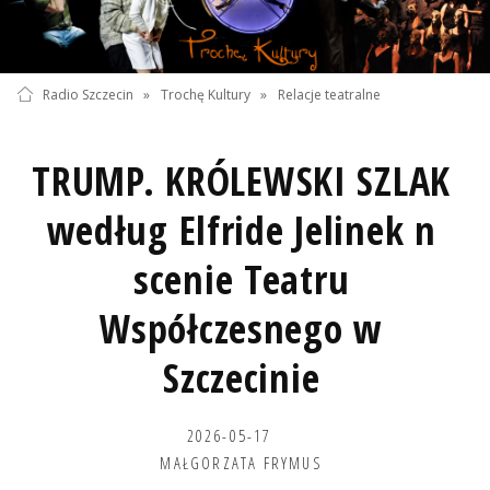
Radio Szczecin
»
Trochę Kultury
»
Relacje teatralne
TRUMP. KRÓLEWSKI SZLAK
według Elfride Jelinek n
scenie Teatru
Współczesnego w
Szczecinie
2026-05-17
MAŁGORZATA FRYMUS