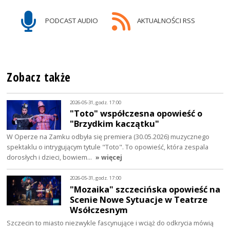
PODCAST AUDIO
AKTUALNOŚCI RSS
Zobacz także
2026-05-31, godz. 17:00
"Toto" współczesna opowieść o
"Brzydkim kaczątku"
W Operze na Zamku odbyła się premiera (30.05.2026) muzycznego
spektaklu o intrygującym tytule "Toto". To opowieść, która zespala
dorosłych i dzieci, bowiem…
» więcej
2026-05-31, godz. 17:00
"Mozaika" szczecińska opowieść na
Scenie Nowe Sytuacje w Teatrze
Wsółczesnym
Szczecin to miasto niezwykle fascynujące i wciąż do odkrycia mówią