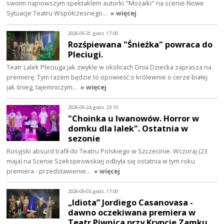
swoim najnowszym spektaklem autorki "Mozaiki" na scenie Nowe
Sytuacje Teatru Współczesnego…
» więcej
2026-05-31, godz. 17:00
Rozśpiewana "Śnieżka" powraca do
Pleciugi.
Teatr Lalek Pleciuga jak zwykle w okolicach Dnia Dziecka zaprasza na
premierę. Tym razem będzie to opowieść o królewnie o cerze białej
jak śnieg, tajemniczym…
» więcej
2026-05-24, godz. 23:10
"Choinka u Iwanowów. Horror w
domku dla lalek". Ostatnia w
sezonie
Rosyjski absurd trafił do Teatru Polskiego w Szczecinie. Wczoraj (23
maja) na Scenie Szekspirowskiej odbyła się ostatnia w tym roku
premiera - przedstawienie…
» więcej
2026-05-03, godz. 17:00
„Idiota” Jordiego Casanovasa -
dawno oczekiwana premiera w
Teatr Piwnica przy Krypcie Zamku