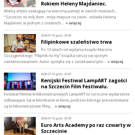
Rokiem Heleny Majdaniec.
Wielcy artyści zasługują na wieczną pamięć w swoich miastach...
"Szczecin, to mój dom - moje miejsce na ziemi - mówiła Helena
Majdaniec w jednym z ostatnich…
» więcej
2026-07-19, godz. 20:00
Filipinkowe szaleństwo trwa
Po 13 latach od wydania książki Marcina
Szczygielskiego "Filipinki to my" książka cieszy się sporym
zainteresowaniem. Autor spotyka się z zaciekawionymi…
» więcej
2026-07-19, godz. 20:00
Kenijski Festiwal LampART zagości
na Szczecin Film Festiwalu.
Festiwal Filmów Krótkometrażowych LampART to coroczne wydarzenie
odbywające się w Mombasie w Kenii, podczas którego prezentowane
są krótkometrażowe filmy…
» więcej
2026-07-19, godz. 20:00
Euro Arts Academy po raz czwarty w
Szczecinie