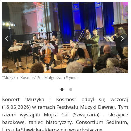
"Muzyka i Kosmos" Fot. Małgorzata Frymus
"
Koncert "Muzyka i Kosmos" odbył się wczoraj
(16.05.2026) w ramach Festiwalu Muzyki Dawnej. Tym
razem wystąpili Mojca Gal (Szwajcaria) - skrzypce
barokowe, taniec historyczny, Consortium Sedinum,
Urszula Stawicka - kierownictwo artystyczne