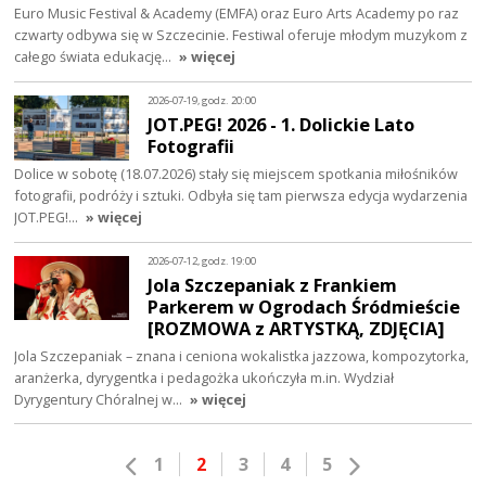
Euro Music Festival & Academy (EMFA) oraz Euro Arts Academy po raz
czwarty odbywa się w Szczecinie. Festiwal oferuje młodym muzykom z
całego świata edukację…
» więcej
2026-07-19, godz. 20:00
JOT.PEG! 2026 - 1. Dolickie Lato
Fotografii
Dolice w sobotę (18.07.2026) stały się miejscem spotkania miłośników
fotografii, podróży i sztuki. Odbyła się tam pierwsza edycja wydarzenia
JOT.PEG!…
» więcej
2026-07-12, godz. 19:00
Jola Szczepaniak z Frankiem
Parkerem w Ogrodach Śródmieście
[ROZMOWA z ARTYSTKĄ, ZDJĘCIA]
Jola Szczepaniak – znana i ceniona wokalistka jazzowa, kompozytorka,
aranżerka, dyrygentka i pedagożka ukończyła m.in. Wydział
Dyrygentury Chóralnej w…
» więcej
1
2
3
4
5