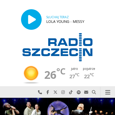
SŁUCHAJ TERAZ
LOLA YOUNG - MESSY
°C
jutro
pojutrze
26
°C
°C
27
22
Najlepiej po prostu do nas zadzwoń
Odwiedź nas na Facebook-u
Odwiedź nas na X
Odwiedź nas na Instagram-ie
Odwiedź nas na TikTok-u
Szukaj nas na Spotify
Wyślij do nas w
Szukaj