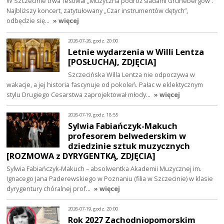
W Szczecinie trwa festiwal „Muzyczna podróż śladami Grünebergów”.
Najbliższy koncert, zatytułowany „Czar instrumentów dętych”,
odbędzie się…
» więcej
2026-07-26, godz. 20:00
Letnie wydarzenia w Willi Lentza
[POSŁUCHAJ, ZDJĘCIA]
Szczecińska Willa Lentza nie odpoczywa w
wakacje, a jej historia fascynuje od pokoleń. Pałac w eklektycznym
stylu Drugiego Cesarstwa zaprojektował młody…
» więcej
2026-07-19, godz. 18:55
Sylwia Fabiańczyk-Makuch
profesorem belwederskim w
dziedzinie sztuk muzycznych
[ROZMOWA z DYRYGENTKĄ, ZDJĘCIA]
Sylwia Fabiańczyk-Makuch – absolwentka Akademii Muzycznej im.
Ignacego Jana Paderewskiego w Poznaniu (filia w Szczecinie) w klasie
dyrygentury chóralnej prof…
» więcej
2026-07-19, godz. 20:00
Rok 2027 Zachodniopomorskim