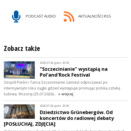
PODCAST AUDIO
AKTUALNOŚCI RSS
Zobacz także
2026-07-26, godz. 20:00
"Szczecinianie" wystąpią na
Pol'and'Rock Festival
Zespół Pieśni i Tańca Szczecinianie zamiast odpoczywać po
intensywnym roku ciągle gdzieś występuje promując polską sztukę
ludową. Wczoraj (25.07.2026)…
» więcej
2026-07-26, godz. 20:00
Dziedzictwo Grünebergów. Od
koncertów do radiowej debaty
[POSŁUCHAJ, ZDJĘCIA]