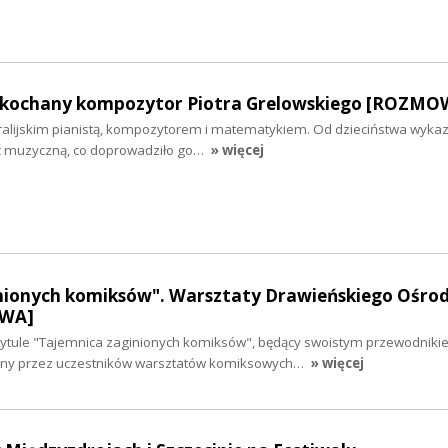
 ukochany kompozytor Piotra Grelowskiego [ROZMO
stralijskim pianistą, kompozytorem i matematykiem. Od dzieciństwa wyka
ć muzyczną, co doprowadziło go…
» więcej
nionych komiksów". Warsztaty Drawieńskiego Ośro
OWA]
tytule "Tajemnica zaginionych komiksów", będący swoistym przewodniki
zony przez uczestników warsztatów komiksowych…
» więcej