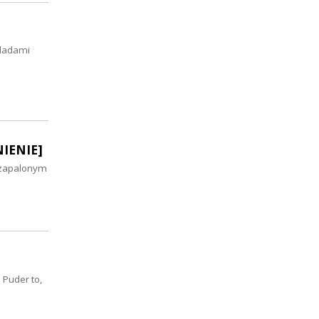
śladami
NIENIE]
 zapalonym
 Puder to,