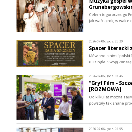
Muzyka gospel w 
Grünebergowski
Celem tegorocznego Fes
jak ważną rolę w walce
2026-07-06, godz. 23:20
Spacer literacki
Mówiono o nim "polski B
63 single. Swoją karier
2026-07-06, godz. 01:46
"Gryf Film - Szc
[ROZMOWA]
Od kilku lat można zau
powstały tak znane prod
2026-07-06, godz. 01:55