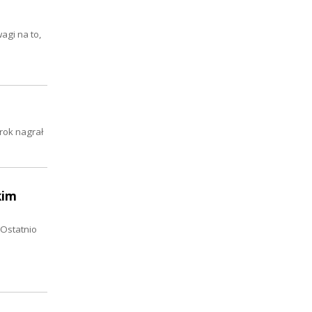
gi na to,
rok nagrał
kim
 Ostatnio