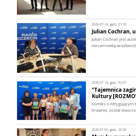
2026-07-14, godz. 01:55
Julian Cochran,
Julian Cochran jest au
niesamowitą wrażliwoś
2026-07-14, godz. 02:01
"Tajemnica zagi
Kultury [ROZM
Komiks o intrygującym 
Drawnie, został stwor
2026-07-05, godz. 20:00