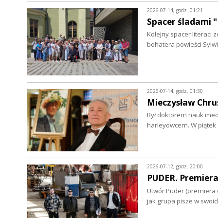
2026-07-14, godz. 01:21
Spacer śladami "
Kolejny spacer literac
bohatera powieści Sylwi
2026-07-14, godz. 01:30
Mieczysław Chruś
Był doktorem nauk medy
harleyowcem. W piątek 
2026-07-12, godz. 20:00
PUDER. Premiera
Utwór Puder (premiera o
jak grupa pisze w swoi