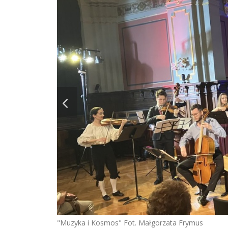
"Muzyka i Kosmos" Fot. Małgorzata Frymus