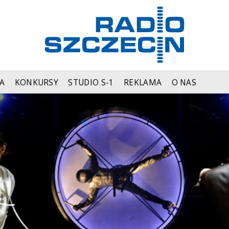
A
KONKURSY
STUDIO S-1
REKLAMA
O NAS