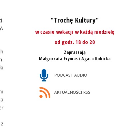
"Trochę Kultury"
j.
y,
w czasie wakacji w każdą niedzielę
od godz. 18 do 20
ch
Zapraszają
Małgorzata Frymus i Agata Rokicka
h.
ki
PODCAST AUDIO
mi
AKTUALNOŚCI RSS
ca
er
 z