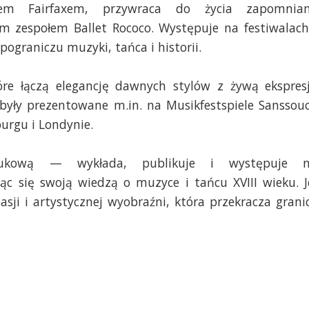
em Fairfaxem, przywraca do życia zapomnia
ym zespołem Ballet Rococo. Występuje na festiwalach
pograniczu muzyki, tańca i historii.
tóre łączą elegancję dawnych stylów z żywą ekspres
były prezentowane m.in. na Musikfestspiele Sanssouc
burgu i Londynie.
naukową — wykłada, publikuje i występuje 
ąc się swoją wiedzą o muzyce i tańcu XVIII wieku. J
sji i artystycznej wyobraźni, która przekracza grani