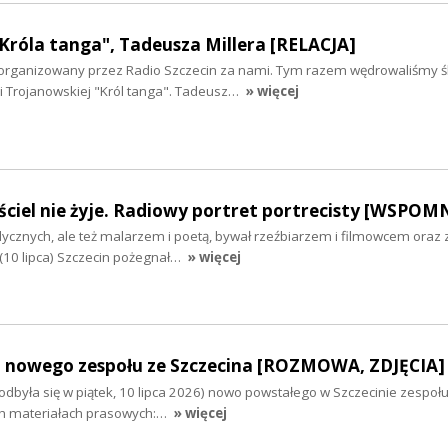
Króla tanga", Tadeusza Millera [RELACJA]
i zorganizowany przez Radio Szczecin za nami. Tym razem wędrowaliśmy 
i Trojanowskiej "Król tanga". Tadeusz…
» więcej
ciel nie żyje. Radiowy portret portrecisty [WSPOM
cznych, ale też malarzem i poetą, bywał rzeźbiarzem i filmowcem oraz
(10 lipca) Szczecin pożegnał…
» więcej
 nowego zespołu ze Szczecina [ROZMOWA, ZDJĘCIA]
dbyła się w piątek, 10 lipca 2026) nowo powstałego w Szczecinie zespołu
ch materiałach prasowych:…
» więcej