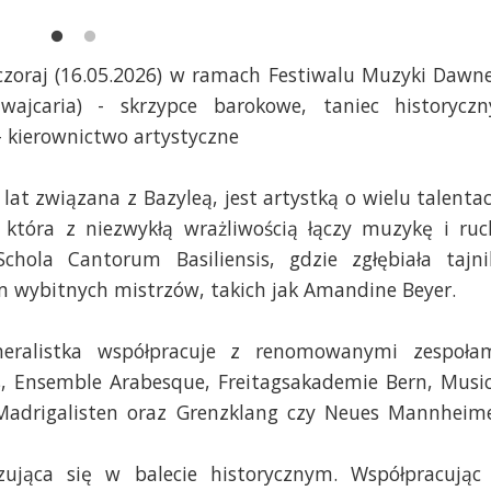
czoraj (16.05.2026) w ramach Festiwalu Muzyki Dawne
jcaria) - skrzypce barokowe, taniec historyczn
 kierownictwo artystyczne
lat związana z Bazyleą, jest artystką o wielu talenta
 która z niezwykłą wrażliwością łączy muzykę i ruc
hola Cantorum Basiliensis, gdzie zgłębiała tajni
em wybitnych mistrzów, takich jak Amandine Beyer.
ameralistka współpracuje z renomowanymi zespoła
s, Ensemble Arabesque, Freitagsakademie Bern, Musi
 Madrigalisten oraz Grenzklang czy Neues Mannheim
zująca się w balecie historycznym. Współpracując