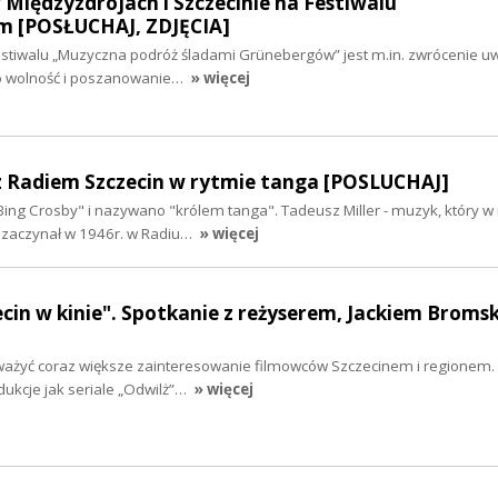
Międzyzdrojach i Szczecinie na Festiwalu
m [POSŁUCHAJ, ZDJĘCIA]
tiwalu „Muzyczna podróż śladami Grünebergów” jest m.in. zwrócenie uwa
 o wolność i poszanowanie…
» więcej
 z Radiem Szczecin w rytmie tanga [POSLUCHAJ]
ing Crosby" i nazywano "królem tanga". Tadeusz Miller - muzyk, który w 
ę zaczynał w 1946r. w Radiu…
» więcej
zecin w kinie". Spotkanie z reżyserem, Jackiem Broms
ważyć coraz większe zainteresowanie filmowców Szczecinem i regionem.
ukcje jak seriale „Odwilż”…
» więcej