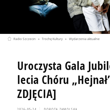
Radio Szczecin
»
Trochę Kultury
»
Wydarzenia aktualne
Uroczysta Gala Jubi
lecia Chóru „Hejnał
ZDJĘCIA]
2026-05-24
DOROTA ZAMOLSKA