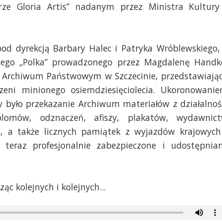
e Gloria Artis” nadanym przez Ministra Kultury
 pod dyrekcją Barbary Halec i Patryka Wróblewskiego,
ego „Polka” prowadzonego przez Magdalenę Handk
 Archiwum Państwowym w Szczecinie, przedstawiają
rzeni minionego osiemdziesięciolecia. Ukoronowani
y było przekazanie Archiwum materiałów z działalnoś
plomów, odznaczeń, afiszy, plakatów, wydawnic
ii, a także licznych pamiątek z wyjazdów krajowych
 teraz profesjonalnie zabezpieczone i udostępnia
c kolejnych i kolejnych...