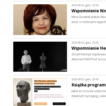
2026-08-02, godz. 20:00
Wspomnienie Niny
Nina Grudnik (także Nin
wraz z rodzicami wyjec
2026-08-02, godz. 20:00
Wspomnienie He
Zmarł Henryk Gęsikowski 
Aktorski PWSFTviT w Ło
2026-08-02, godz. 20:00
Książka program
Jakie to uczucie usłysze
dawnych synagog, salo