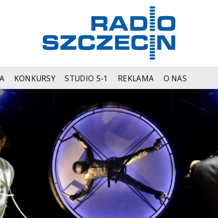
A
KONKURSY
STUDIO S-1
REKLAMA
O NAS