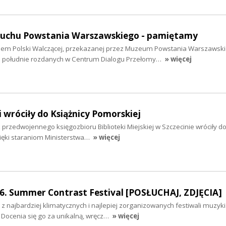
buchu Powstania Warszawskiego - pamiętamy
lem Polski Walczącej, przekazanej przez Muzeum Powstania Warszawsk
o południe rozdanych w Centrum Dialogu Przełomy…
» więcej
 wróciły do Książnicy Pomorskiej
przedwojennego księgozbioru Biblioteki Miejskiej w Szczecinie wróciły d
zięki staraniom Ministerstwa…
» więcej
16. Summer Contrast Festival [POSŁUCHAJ, ZDJĘCIA]
z najbardziej klimatycznych i najlepiej zorganizowanych festiwali muzyki
. Docenia się go za unikalną, wręcz…
» więcej