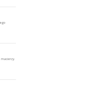
iego
o macierzy.