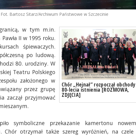
. Fot. Bartosz Sitarz/Archiwum Państwowe w Szczecinie
granicą, w tym m.in.
 Pawła II w 1995 roku.
ursach śpiewaczych.
półczesną po ludową.
chodzi 80. urodziny. W
skiej Teatru Polskiego
zespołu założonego w
Chór „Hejnał” rozpoczął obchody
awiązany przez grupę
80-lecia istnienia [ROZMOWA,
ZDJĘCIA]
nia zaczął przyjmować
 mieszanym.
ąpiło symboliczne przekazanie kamertonu nowe
. Chór otrzymał także szereg wyróżnień, na czele