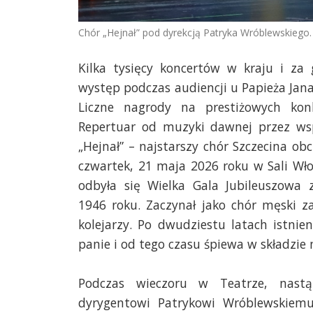
Chór „Hejnał” pod dyrekcją Patryka Wróblewskiego
Kilka tysięcy koncertów w kraju i za 
występ podczas audiencji u Papieża Jana
Liczne nagrody na prestiżowych konk
Repertuar od muzyki dawnej przez ws
„Hejnał” – najstarszy chór Szczecina ob
czwartek, 21 maja 2026 roku w Sali Wło
odbyła się Wielka Gala Jubileuszowa 
1946 roku. Zaczynał jako chór męski z
kolejarzy. Po dwudziestu latach istnie
panie i od tego czasu śpiewa w składzie
Podczas wieczoru w Teatrze, nast
dyrygentowi Patrykowi Wróblewskiemu