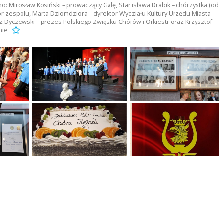
jno: Mirosław Kosiński – prowadzący Galę, Stanisława Drabik – chórzystka (od
tor zespołu, Marta Dziomdziora – dyrektor Wydziału Kultury Urzędu Miasta
sz Dyczewski – prezes Polskiego Związku Chórów i Orkiestr oraz Krzysztof
nie