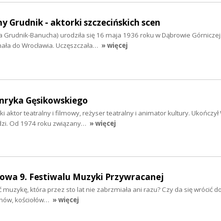
 Grudnik - aktorki szczecińskich scen
a Grudnik-Banucha) urodziła się 16 maja 1936 roku w Dąbrowie Górniczej
hała do Wrocławia. Uczęszczała…
» więcej
nryka Gęsikowskiego
aktor teatralny i filmowy, reżyser teatralny i animator kultury. Ukończył
dzi. Od 1974 roku związany…
» więcej
owa 9. Festiwalu Muzyki Przywracanej
ć muzykę, która przez sto lat nie zabrzmiała ani razu? Czy da się wrócić 
nów, kościołów…
» więcej