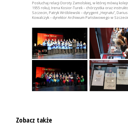
Posłuchaj relacji Doroty Zamolskiej, w której mówią kole
1955 roku), Irena Kosior-Turek – chórzystka oraz instruk
Szczecin, Patryk Wróblewski – dyrygent „Hejnału”, Dariu
Kowalczyk – dyrektor Archiwum Państwowego w Szczeci
Zobacz także