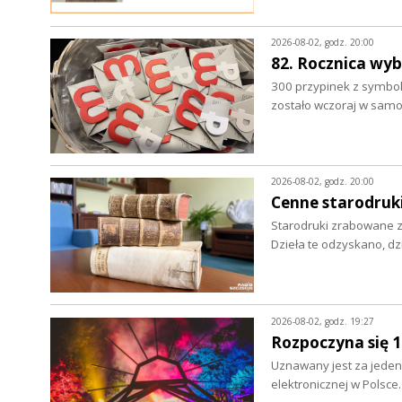
2026-08-02, godz. 20:00
82. Rocznica wy
300 przypinek z symbo
zostało wczoraj w sam
2026-08-02, godz. 20:00
Cenne starodruki
Starodruki zrabowane z 
Dzieła te odzyskano, d
2026-08-02, godz. 19:27
Rozpoczyna się 
Uznawany jest za jeden 
elektronicznej w Polsce