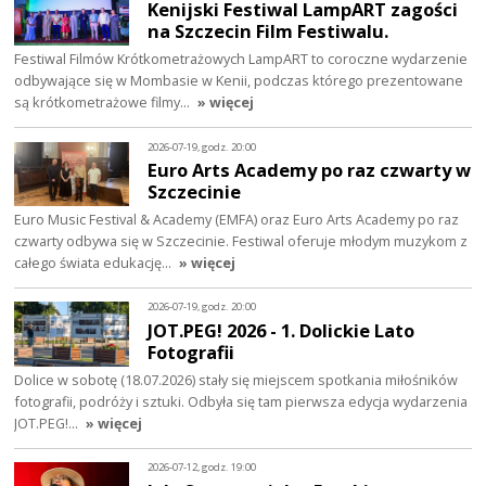
Kenijski Festiwal LampART zagości
na Szczecin Film Festiwalu.
Festiwal Filmów Krótkometrażowych LampART to coroczne wydarzenie
odbywające się w Mombasie w Kenii, podczas którego prezentowane
są krótkometrażowe filmy…
» więcej
2026-07-19, godz. 20:00
Euro Arts Academy po raz czwarty w
Szczecinie
Euro Music Festival & Academy (EMFA) oraz Euro Arts Academy po raz
czwarty odbywa się w Szczecinie. Festiwal oferuje młodym muzykom z
całego świata edukację…
» więcej
2026-07-19, godz. 20:00
JOT.PEG! 2026 - 1. Dolickie Lato
Fotografii
Dolice w sobotę (18.07.2026) stały się miejscem spotkania miłośników
fotografii, podróży i sztuki. Odbyła się tam pierwsza edycja wydarzenia
JOT.PEG!…
» więcej
2026-07-12, godz. 19:00