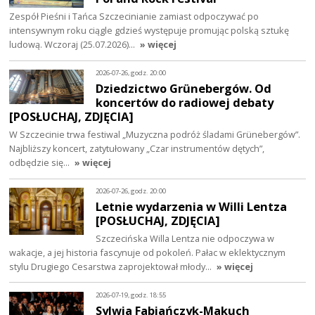
Zespół Pieśni i Tańca Szczecinianie zamiast odpoczywać po
intensywnym roku ciągle gdzieś występuje promując polską sztukę
ludową. Wczoraj (25.07.2026)…
» więcej
2026-07-26, godz. 20:00
Dziedzictwo Grünebergów. Od
koncertów do radiowej debaty
[POSŁUCHAJ, ZDJĘCIA]
W Szczecinie trwa festiwal „Muzyczna podróż śladami Grünebergów”.
Najbliższy koncert, zatytułowany „Czar instrumentów dętych”,
odbędzie się…
» więcej
2026-07-26, godz. 20:00
Letnie wydarzenia w Willi Lentza
[POSŁUCHAJ, ZDJĘCIA]
Szczecińska Willa Lentza nie odpoczywa w
wakacje, a jej historia fascynuje od pokoleń. Pałac w eklektycznym
stylu Drugiego Cesarstwa zaprojektował młody…
» więcej
2026-07-19, godz. 18:55
Sylwia Fabiańczyk-Makuch