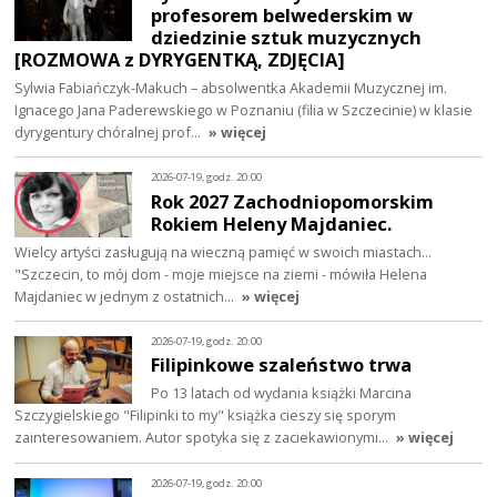
profesorem belwederskim w
dziedzinie sztuk muzycznych
[ROZMOWA z DYRYGENTKĄ, ZDJĘCIA]
Sylwia Fabiańczyk-Makuch – absolwentka Akademii Muzycznej im.
Ignacego Jana Paderewskiego w Poznaniu (filia w Szczecinie) w klasie
dyrygentury chóralnej prof…
» więcej
2026-07-19, godz. 20:00
Rok 2027 Zachodniopomorskim
Rokiem Heleny Majdaniec.
Wielcy artyści zasługują na wieczną pamięć w swoich miastach...
"Szczecin, to mój dom - moje miejsce na ziemi - mówiła Helena
Majdaniec w jednym z ostatnich…
» więcej
2026-07-19, godz. 20:00
Filipinkowe szaleństwo trwa
Po 13 latach od wydania książki Marcina
Szczygielskiego "Filipinki to my" książka cieszy się sporym
zainteresowaniem. Autor spotyka się z zaciekawionymi…
» więcej
2026-07-19, godz. 20:00