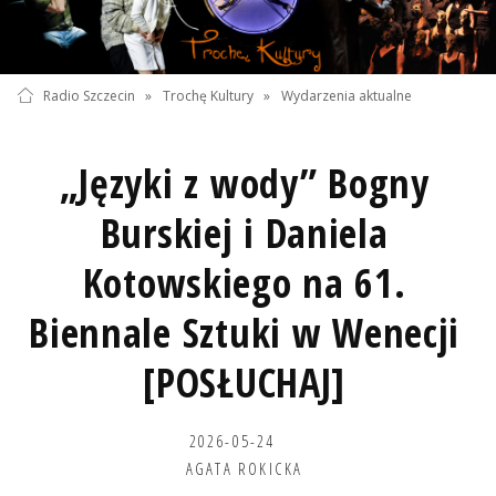
Radio Szczecin
»
Trochę Kultury
»
Wydarzenia aktualne
„Języki z wody” Bogny
Burskiej i Daniela
Kotowskiego na 61.
Biennale Sztuki w Wenecji
[POSŁUCHAJ]
2026-05-24
AGATA ROKICKA