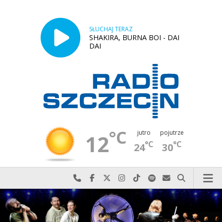
SŁUCHAJ TERAZ
SHAKIRA, BURNA BOI - DAI
DAI
°C
jutro
pojutrze
12
°C
°C
24
30
Najlepiej po prostu do nas zadzwoń
Odwiedź nas na Facebook-u
Odwiedź nas na X
Odwiedź nas na Instagram-ie
Odwiedź nas na TikTok-u
Szukaj nas na Spotify
Wyślij do nas w
Szukaj