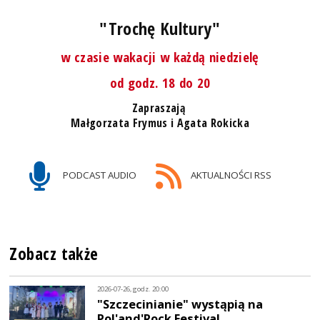
"Trochę Kultury"
w czasie wakacji w każdą niedzielę
od godz. 18 do 20
Zapraszają
Małgorzata Frymus i Agata Rokicka
PODCAST AUDIO
AKTUALNOŚCI RSS
Zobacz także
2026-07-26, godz. 20:00
"Szczecinianie" wystąpią na
Pol'and'Rock Festival