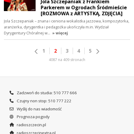
Jola Szczepaniak z Frankiem
Parkerem w Ogrodach Śródmieście
[ROZMOWA z ARTYSTKĄ, ZDJĘCIA]
Jola Szczepaniak – znana i ceniona wokalistka jazzowa, kompozytorka,
aranżerka, dyrygentka i pedagożka ukończyła m.in. Wydział
Dyrygentury Chóralnej w…
» więcej
1
2
3
4
5
4087 na 409 stronach
Zadzwoń do studia: 510 777 666
Czujny non stop: 510 777 222
Wyślij do nas wiadomość
Prognoza pogody
radioszczecin.pl
radioszczecinextra.pl