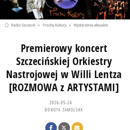
Radio Szczecin
»
Trochę Kultury
»
Wydarzenia aktualne
Premierowy koncert
Szczecińskiej Orkiestry
Nastrojowej w Willi Lentza
[ROZMOWA z ARTYSTAMI]
2026-05-24
DOROTA ZAMOLSKA