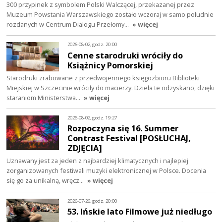
300 przypinek z symbolem Polski Walczącej, przekazanej przez
Muzeum Powstania Warszawskiego zostało wczoraj w samo południe
rozdanych w Centrum Dialogu Przełomy…
» więcej
2026-08-02, godz. 20:00
Cenne starodruki wróciły do
Książnicy Pomorskiej
Starodruki zrabowane z przedwojennego księgozbioru Biblioteki
Miejskiej w Szczecinie wróciły do macierzy. Dzieła te odzyskano, dzięki
staraniom Ministerstwa…
» więcej
2026-08-02, godz. 19:27
Rozpoczyna się 16. Summer
Contrast Festival [POSŁUCHAJ,
ZDJĘCIA]
Uznawany jest za jeden z najbardziej klimatycznych i najlepiej
zorganizowanych festiwali muzyki elektronicznej w Polsce. Docenia
się go za unikalną, wręcz…
» więcej
2026-07-26, godz. 20:00
53. Ińskie lato Filmowe już niedługo