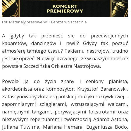
Fot. Materiały prasowe Willi Lentza w Szczecinie
A gdyby tak przenieść się do przedwojennych
kabaretów, dancingów i rewii? Gdyby tak poczuć
atmosferę tamtego czasu? Takiemu nastrojowi trudno
jest się oprzeć. Nic więc dziwnego, że w naszym mieście
powstała Szczecińska Orkiestra Nastrojowa.
Powołał ją do życia znany i ceniony pianista,
akordeonista oraz kompozytor, Krzysztof Baranowski.
Zafascynowany złotą erą polskiej muzyki rozrywkowej –
zapomnianymi szlagierami, wzruszającymi walcami,
namiętnymi tangami, porywającymi fokstrotami oraz
niezwykłym repertuarem i twórczością Adama Astona,
Juliana Tuwima, Mariana Hemara, Eugeniusza Bodo,