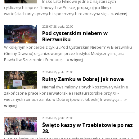
Ińsko Lato Filmowe jedna z najstarszych
cyklicznych imprez filmowych w Polsce, propagująca filmy o
wartościach artystycznych i społecznych rozpoczyna się…
» więcej
2026-07-26, godz. 20:00
Pod cysterskim niebem w
Bierzwniku
W kolejnym koncercie z cyklu „Pod Cysterskim Niebem” w Bierzwniku
(Gminy Drawno) organizowanym przez Instytut Medyczny im. Jana
Pawła II w Szczecinie i Fundację…
» więcej
2026-07-26, godz. 20:00
Ruiny Zamku w Dobrej jak nowe
Niemal dwa miliony złotych kosztowały właśnie
zakończone prace konserwatorskie i restauratorskie przy XIII-
wiecznych ruinach zamku w Dobrej (powiat łobeski) Inwestycja…
»
więcej
2026-07-26, godz. 20:00
Święto kaszy w Trzebiatowie po raz
28.
Słonica, która uwielbiała piwo i podawała rękawiczkę swojemu panu, a