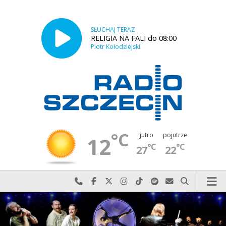
SŁUCHAJ TERAZ
RELIGIA NA FALI do 08:00
Piotr Kołodziejski
°C
jutro
pojutrze
12
°C
°C
27
22
Najlepiej po prostu do nas zadzwoń
Odwiedź nas na Facebook-u
Odwiedź nas na X
Odwiedź nas na Instagram-ie
Odwiedź nas na TikTok-u
Szukaj nas na Spotify
Wyślij do nas w
Szukaj