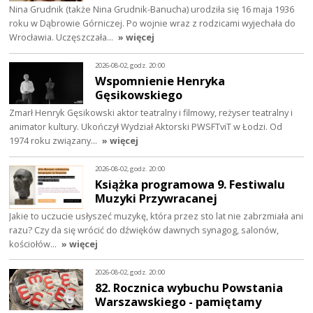
Nina Grudnik (także Nina Grudnik-Banucha) urodziła się 16 maja 1936
roku w Dąbrowie Górniczej. Po wojnie wraz z rodzicami wyjechała do
Wrocławia. Uczęszczała…
» więcej
2026-08-02, godz. 20:00
Wspomnienie Henryka
Gęsikowskiego
Zmarł Henryk Gęsikowski aktor teatralny i filmowy, reżyser teatralny i
animator kultury. Ukończył Wydział Aktorski PWSFTviT w Łodzi. Od
1974 roku związany…
» więcej
2026-08-02, godz. 20:00
Książka programowa 9. Festiwalu
Muzyki Przywracanej
Jakie to uczucie usłyszeć muzykę, która przez sto lat nie zabrzmiała ani
razu? Czy da się wrócić do dźwięków dawnych synagog, salonów,
kościołów…
» więcej
2026-08-02, godz. 20:00
82. Rocznica wybuchu Powstania
Warszawskiego - pamiętamy