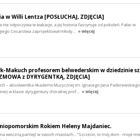
a w Willi Lentza [POSŁUCHAJ, ZDJĘCIA]
a nie odpoczywa w wakacje, a jej historia fascynuje od pokoleń. Pałac w
ugiego Cesarstwa zaprojektował młody…
» więcej
yk-Makuch profesorem belwederskim w dziedzinie s
ZMOWA z DYRYGENTKĄ, ZDJĘCIA]
uch – absolwentka Akademii Muzycznej im. Ignacego Jana Paderewskiego
cinie) w klasie dyrygentury chóralnej prof…
» więcej
niopomorskim Rokiem Heleny Majdaniec.
ą na wieczną pamięć w swoich miastach... "Szczecin, to mój dom - moje mi