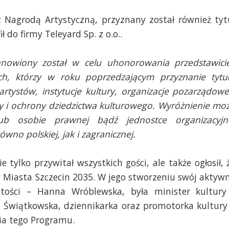
z Nagrodą Artystyczną, przyznany został również tyt
 do firmy Teleyard Sp. z o.o..
anowiony został w celu uhonorowania przedstawicie
ch, którzy w roku poprzedzającym przyznanie tytu
artystów, instytucje kultury, organizacje pozarządowe
ry i ochrony dziedzictwa kulturowego. Wyróżnienie mo
lub osobie prawnej bądź jednostce organizacyjn
wno polskiej, jak i zagranicznej.
e tylko przywitał wszystkich gości, ale także ogłosił, 
 Miasta Szczecin 2035. W jego stworzeniu swój aktyw
tości – Hanna Wróblewska, była minister kultury
 Świątkowska, dziennikarka oraz promotorka kultury
ia tego Programu.