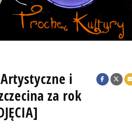
Artystyczne i
czecina za rok
DJĘCIA]