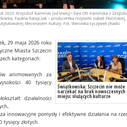
ok 2025: Krzysztof Kamiński (od lewej) i Ewa Ott-Kamińska z Zespoł
źbiarka, Paulina Ratajczak – producentka reżyserki Izabeli Plucińskiej,
d utytułowanej Mecenasem Kultury. Fot. Weronika Łyczywek [Radio
ek, 29 maja 2026 roku
yczne Miasta Szczecin
zech kategoriach:
ilmów animowanych za
wysokości 40 tysięcy
Świątkowska: Szczecin nie może
narzekać na brak nowoczesnych
miejsc służących kulturze
okształt działalności
ych,
e za innowacyjne pomysły i efektywne działania na rze
 tysięcy złotych.