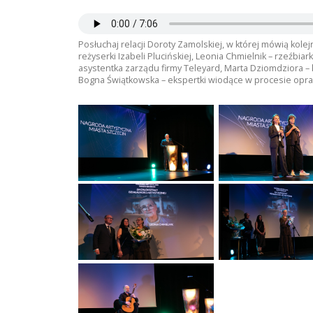
Posłuchaj relacji Doroty Zamolskiej, w której mówią kole
reżyserki Izabeli Plucińskiej, Leonia Chmielnik – rzeźbiar
asystentka zarządu firmy Teleyard, Marta Dziomdziora –
Bogna Świątkowska – ekspertki wiodące w procesie opra