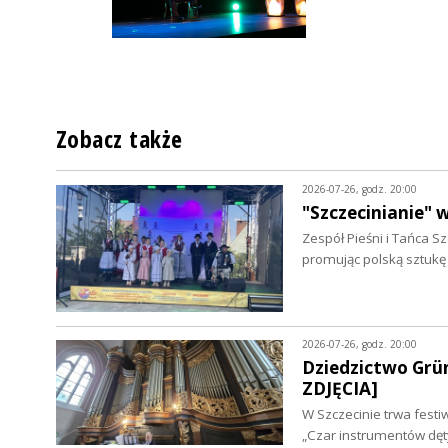
Zobacz także
2026-07-26, godz. 20:00
"Szczecinianie" 
Zespół Pieśni i Tańca 
promując polską sztukę
2026-07-26, godz. 20:00
Dziedzictwo Grü
ZDJĘCIA]
W Szczecinie trwa fest
„Czar instrumentów dęt