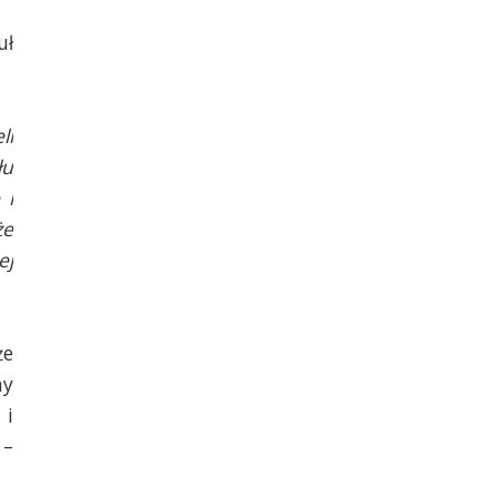
uł
li
łu
 i
że
ej
że
ny
 i
 –