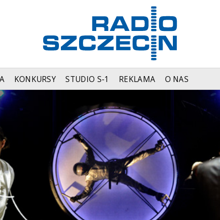
A
KONKURSY
STUDIO S-1
REKLAMA
O NAS