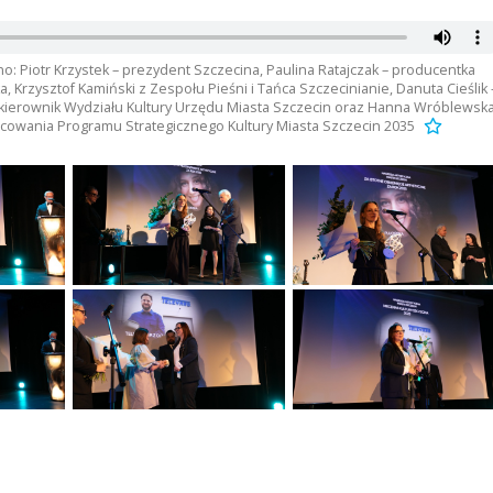
jno: Piotr Krzystek – prezydent Szczecina, Paulina Ratajczak – producentka
ka, Krzysztof Kamiński z Zespołu Pieśni i Tańca Szczecinianie, Danuta Cieślik 
 kierownik Wydziału Kultury Urzędu Miasta Szczecin oraz Hanna Wróblewska
cowania Programu Strategicznego Kultury Miasta Szczecin 2035