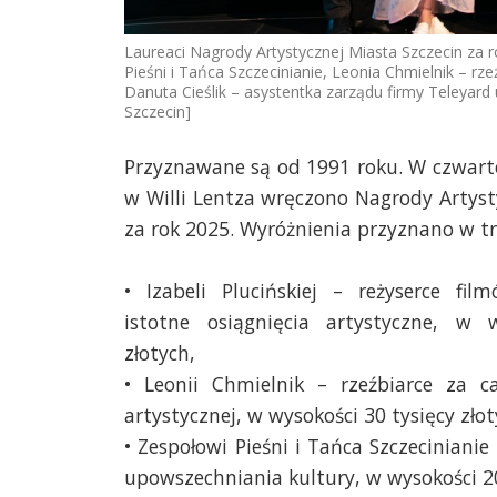
Laureaci Nagrody Artystycznej Miasta Szczecin za r
Pieśni i Tańca Szczecinianie, Leonia Chmielnik – rze
Danuta Cieślik – asystentka zarządu firmy Teleyar
Szczecin]
Przyznawane są od 1991 roku. W czwart
w Willi Lentza wręczono Nagrody Artyst
za rok 2025. Wyróżnienia przyznano w tr
• Izabeli Plucińskiej – reżyserce f
istotne osiągnięcia artystyczne, w 
złotych,
• Leonii Chmielnik – rzeźbiarce za cał
artystycznej, w wysokości 30 tysięcy złot
• Zespołowi Pieśni i Tańca Szczeciniani
upowszechniania kultury, w wysokości 20