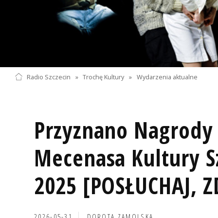
Radio Szczecin
»
Trochę Kultury
»
Wydarzenia aktualne
Przyznano Nagrody 
Mecenasa Kultury Sz
2025 [POSŁUCHAJ, Z
2026-05-31
DOROTA ZAMOLSKA