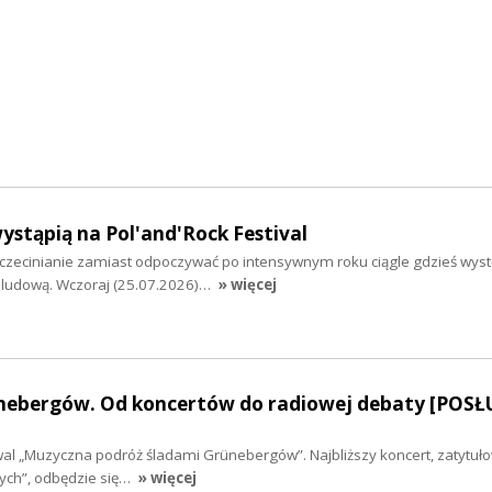
wystąpią na Pol'and'Rock Festival
Szczecinianie zamiast odpoczywać po intensywnym roku ciągle gdzieś wys
 ludową. Wczoraj (25.07.2026)…
» więcej
nebergów. Od koncertów do radiowej debaty [POSŁ
iwal „Muzyczna podróż śladami Grünebergów”. Najbliższy koncert, zatytuł
ych”, odbędzie się…
» więcej