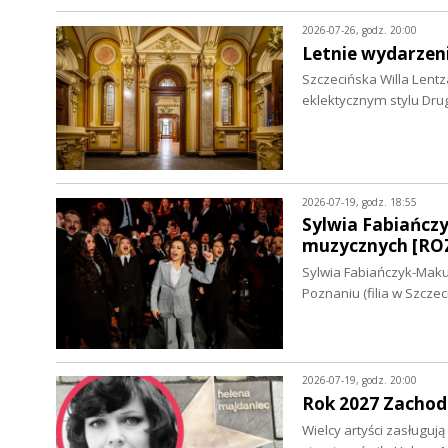
2026-07-26, godz. 20:00
Letnie wydarzeni
Szczecińska Willa Lentz
eklektycznym stylu Dr
2026-07-19, godz. 18:55
Sylwia Fabiańcz
muzycznych [RO
Sylwia Fabiańczyk-Mak
Poznaniu (filia w Szcze
2026-07-19, godz. 20:00
Rok 2027 Zachod
Wielcy artyści zasługuj