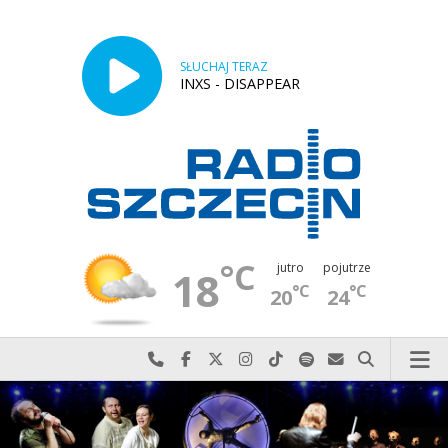
SŁUCHAJ TERAZ
INXS - DISAPPEAR
°C
jutro
pojutrze
18
°C
°C
20
24
Najlepiej po prostu do nas zadzwoń
Odwiedź nas na Facebook-u
Odwiedź nas na X
Odwiedź nas na Instagram-ie
Odwiedź nas na TikTok-u
Szukaj nas na Spotify
Wyślij do nas w
Szukaj