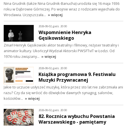
Nina Grudnik (także Nina Grudnik-Banucha) urodziła się 16 maja 1936
roku w Dąbrowie Górniczej. Po wojnie wraz z rodzicami wyjechała do
Wrocławia. Uczęszczała…
» więcej
2026-08-02, godz. 20:00
Wspomnienie Henryka
Gęsikowskiego
Zmarł Henryk Gęsikowski aktor teatralny i filmowy, reżyser teatralny i
animator kultury. Ukończył Wydział Aktorski PWSFTviT w Łodzi. Od
1974 roku związany…
» więcej
2026-08-02, godz. 20:00
Książka programowa 9. Festiwalu
Muzyki Przywracanej
Jakie to uczucie usłyszeć muzykę, która przez sto lat nie zabrzmiała ani
razu? Czy da się wrócić do dźwięków dawnych synagog, salonów,
kościołów…
» więcej
2026-08-02, godz. 20:00
82. Rocznica wybuchu Powstania
Warszawskiego - pamiętamy