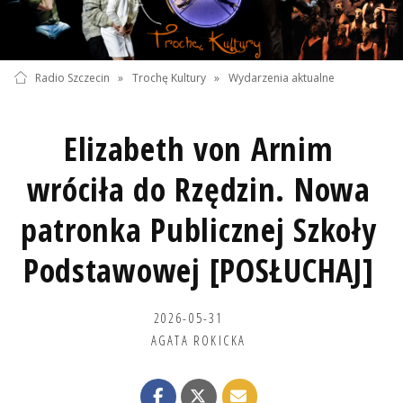
Radio Szczecin
»
Trochę Kultury
»
Wydarzenia aktualne
Elizabeth von Arnim
wróciła do Rzędzin. Nowa
patronka Publicznej Szkoły
Podstawowej [POSŁUCHAJ]
2026-05-31
AGATA ROKICKA