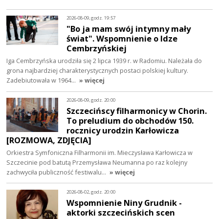
2026-08-09, godz. 19:57
"Bo ja mam swój intymny mały
świat". Wspomnienie o Idze
Cembrzyńskiej
Iga Cembrzyńska urodziła się 2 lipca 1939 r. w Radomiu. Należała do
grona najbardziej charakterystycznych postaci polskiej kultury.
Zadebiutowała w 1964…
» więcej
2026-08-09, godz. 20:00
Szczecińscy filharmonicy w Chorin.
To preludium do obchodów 150.
rocznicy urodzin Karłowicza
[ROZMOWA, ZDJĘCIA]
Orkiestra Symfoniczna Filharmonii im. Mieczysława Karłowicza w
Szczecinie pod batutą Przemysława Neumanna po raz kolejny
zachwyciła publiczność festiwalu…
» więcej
2026-08-02, godz. 20:00
Wspomnienie Niny Grudnik -
aktorki szczecińskich scen