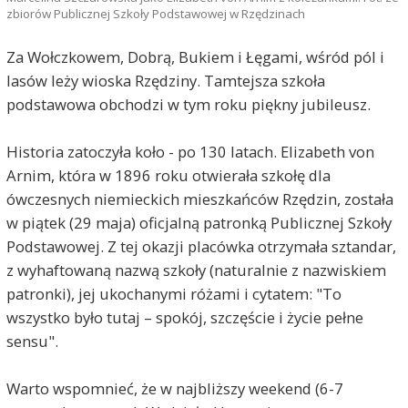
zbiorów Publicznej Szkoły Podstawowej w Rzędzinach
Za Wołczkowem, Dobrą, Bukiem i Łęgami, wśród pól i
lasów leży wioska Rzędziny. Tamtejsza szkoła
podstawowa obchodzi w tym roku piękny jubileusz.
Historia zatoczyła koło - po 130 latach. Elizabeth von
Arnim, która w 1896 roku otwierała szkołę dla
ówczesnych niemieckich mieszkańców Rzędzin, została
w piątek (29 maja) oficjalną patronką Publicznej Szkoły
Podstawowej. Z tej okazji placówka otrzymała sztandar,
z wyhaftowaną nazwą szkoły (naturalnie z nazwiskiem
patronki), jej ukochanymi różami i cytatem: "To
wszystko było tutaj – spokój, szczęście i życie pełne
sensu".
Warto wspomnieć, że w najbliższy weekend (6-7