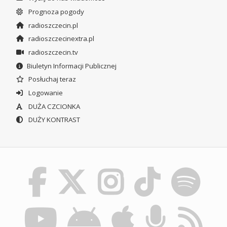
Prognoza pogody
radioszczecin.pl
radioszczecinextra.pl
radioszczecin.tv
Biuletyn Informacji Publicznej
Posłuchaj teraz
Logowanie
DUŻA CZCIONKA
DUŻY KONTRAST