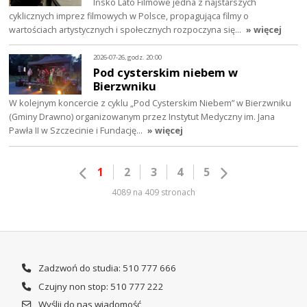
Ińsko Lato Filmowe jedna z najstarszych
cyklicznych imprez filmowych w Polsce, propagująca filmy o
wartościach artystycznych i społecznych rozpoczyna się…
» więcej
2026-07-26, godz. 20:00
Pod cysterskim niebem w
Bierzwniku
W kolejnym koncercie z cyklu „Pod Cysterskim Niebem” w Bierzwniku
(Gminy Drawno) organizowanym przez Instytut Medyczny im. Jana
Pawła II w Szczecinie i Fundację…
» więcej
1
2
3
4
5
4089 na 409 stronach
Zadzwoń do studia: 510 777 666
Czujny non stop: 510 777 222
Wyślij do nas wiadomość