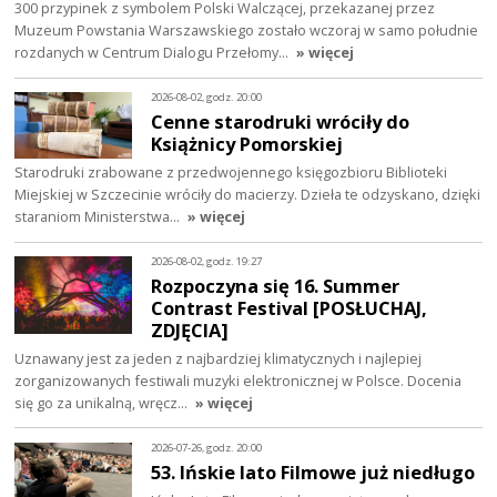
300 przypinek z symbolem Polski Walczącej, przekazanej przez
Muzeum Powstania Warszawskiego zostało wczoraj w samo południe
rozdanych w Centrum Dialogu Przełomy…
» więcej
2026-08-02, godz. 20:00
Cenne starodruki wróciły do
Książnicy Pomorskiej
Starodruki zrabowane z przedwojennego księgozbioru Biblioteki
Miejskiej w Szczecinie wróciły do macierzy. Dzieła te odzyskano, dzięki
staraniom Ministerstwa…
» więcej
2026-08-02, godz. 19:27
Rozpoczyna się 16. Summer
Contrast Festival [POSŁUCHAJ,
ZDJĘCIA]
Uznawany jest za jeden z najbardziej klimatycznych i najlepiej
zorganizowanych festiwali muzyki elektronicznej w Polsce. Docenia
się go za unikalną, wręcz…
» więcej
2026-07-26, godz. 20:00
53. Ińskie lato Filmowe już niedługo