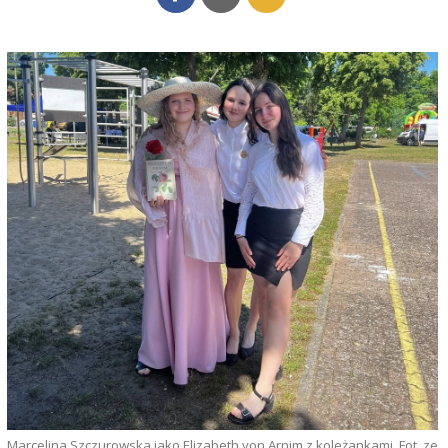
Marcelina Szczurowska jako Elizabeth von Arnim z koleżankami. Fot. ze