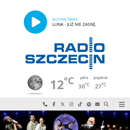
SŁUCHAJ TERAZ
LUNA - JUŻ NIE ZASNĘ
°C
jutro
pojutrze
12
°C
°C
30
27
Najlepiej po prostu do nas zadzwoń
Odwiedź nas na Facebook-u
Odwiedź nas na X
Odwiedź nas na Instagram-ie
Odwiedź nas na TikTok-u
Szukaj nas na Spotify
Wyślij do nas w
Szukaj