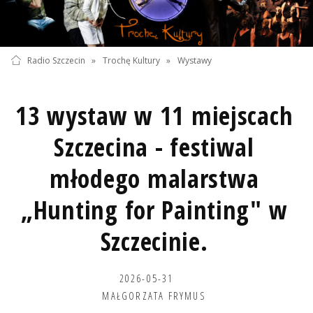
Radio Szczecin
»
Trochę Kultury
»
Wystawy
13 wystaw w 11 miejscach
Szczecina - festiwal
młodego malarstwa
„Hunting for Painting" w
Szczecinie.
2026-05-31
MAŁGORZATA FRYMUS