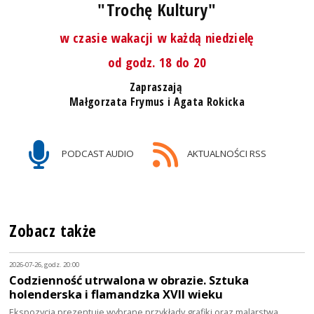
"Trochę Kultury"
w czasie wakacji w każdą niedzielę
od godz. 18 do 20
Zapraszają
Małgorzata Frymus i Agata Rokicka
PODCAST AUDIO
AKTUALNOŚCI RSS
Zobacz także
2026-07-26, godz. 20:00
Codzienność utrwalona w obrazie. Sztuka
holenderska i flamandzka XVII wieku
Ekspozycja prezentuje wybrane przykłady grafiki oraz malarstwa