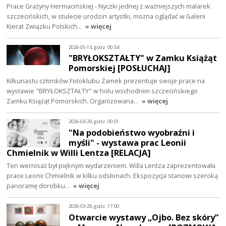
Prace Grażyny Hermacińskiej - Nyczki jednej z ważniejszych malarek
szczecińskich, w stulecie urodzin artystki, można oglądać w Galerii
Kierat Związku Polskich…
» więcej
2026-05-13, godz. 00:54
"BRYŁOKSZTAŁTY" w Zamku Książąt
Pomorskiej [POSŁUCHAJ]
Kilkunastu członków Fotoklubu Zamek prezentuje swoje prace na
wystawie "BRYŁOKSZTAŁTY" w holu wschodnim szczecińskiego
Zamku Książąt Pomorskich. Organizowana…
» więcej
2026-03-29, godz. 00:01
"Na podobieństwo wyobraźni i
myśli" - wystawa prac Leonii
Chmielnik w Willi Lentza [RELACJA]
Ten wernisaż był pięknym wydarzeniem. Willa Lentza zaprezentowała
prace Leonii Chmielnik w kilku odsłonach. Ekspozycja stanowi szeroką
panoramę dorobku…
» więcej
2026-03-29, godz. 17:00
Otwarcie wystawy „Ojbo. Bez skóry”