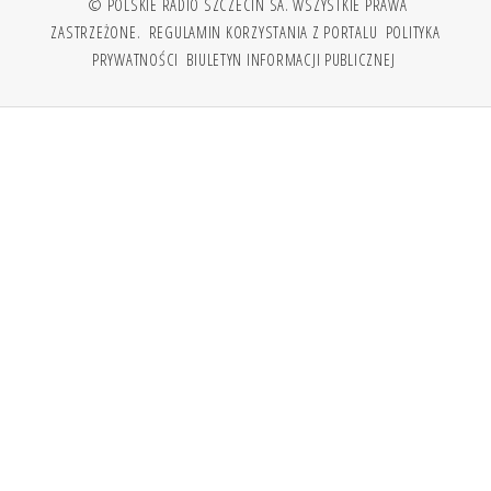
© POLSKIE RADIO SZCZECIN SA. WSZYSTKIE PRAWA
ZASTRZEŻONE.
REGULAMIN KORZYSTANIA Z PORTALU
POLITYKA
PRYWATNOŚCI
BIULETYN INFORMACJI PUBLICZNEJ