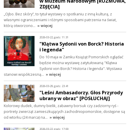
w Muzeum Narodowym [ROZMOWA,
ZDJĘCIA]
„Ojbo. Bez skóry”, to tytuł wystawy o spotkaniu z inną kulturą, z
własnymi ograniczeniami i różnymi sposobami patrzenia na świat,
którą otworzono…
» więcej
2026-03-22, godz. 11:31
"Klątwa Sydonii von Borck? Historia
i legenda"
Do 10 maja w Zamku Książąt Pomorskich oglądać
będzie można wystawę zatytułowaną "Klątwa
Sydonii von Borck? Historia i legenda". Wystawa
stanowi współczesną…
» więcej
2026-03-29, godz. 23:41
"Leśni Ambasadorzy. Głos Przyrody
ubrany w obraz" [POSŁUCHAJ]
Kolorowy dudek, dumny bielik, zabawny borsuk czy zadziorny ryś -
portrety zwierząt zamieszkujących zachodniopomorskie, dostępne są
od wtorku (24 marca) na…
» więcej
2026-03-22, godz. 17:00