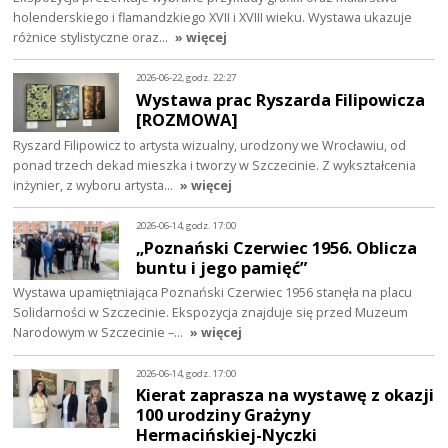
holenderskiego i flamandzkiego XVII i XVIII wieku. Wystawa ukazuje
różnice stylistyczne oraz…
» więcej
2026-06-22, godz. 22:27
Wystawa prac Ryszarda Filipowicza
[ROZMOWA]
Ryszard Filipowicz to artysta wizualny, urodzony we Wrocławiu, od
ponad trzech dekad mieszka i tworzy w Szczecinie. Z wykształcenia
inżynier, z wyboru artysta…
» więcej
2026-06-14, godz. 17:00
„Poznański Czerwiec 1956. Oblicza
buntu i jego pamięć”
Wystawa upamiętniająca Poznański Czerwiec 1956 stanęła na placu
Solidarności w Szczecinie. Ekspozycja znajduje się przed Muzeum
Narodowym w Szczecinie –…
» więcej
2026-06-14, godz. 17:00
Kierat zaprasza na wystawę z okazji
100 urodziny Grażyny
Hermacińskiej-Nyczki