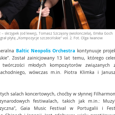
z – skrzypek (od lewej), Tomasz Szczęsny (wiolonczela), Emilia Goch
grał płytę „Kompozycje szczecińskie” vol. 2. Fot. Olga Iwanow
meralna
Baltic Neopolis Orchestra
kontynuuje proje
skie”. Został zainicjowany 13 lat temu, którego cel
 twórczości młodych kompozytorów związanych 
chodniego, wówczas m.in. Piotra Klimka i Janus
ych salach koncertowych, choćby w słynnej Filharmon
ynarodowych festiwalach, takich jak m.in.: Muzy
yczna”, Gaia Music Festival w Portugalii i Fes