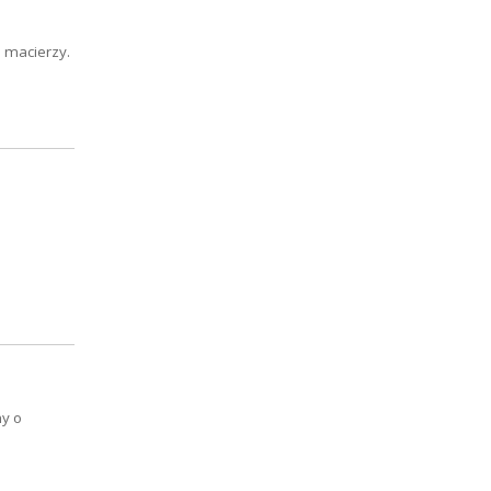
o macierzy.
my o