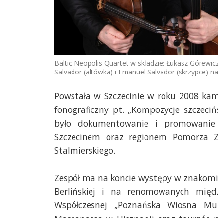
Baltic Neopolis Quartet w składzie: Łukasz Górewic
Salvador (altówka) i Emanuel Salvador (skrzypce) na
Powstała w Szczecinie w roku 2008 ka
fonograficzny pt. „Kompozycje szczeciń
było dokumentowanie i promowanie
Szczecinem oraz regionem Pomorza Za
Stalmierskiego.
Zespół ma na koncie występy w znakomit
Berlińskiej i na renomowanych międz
Współczesnej „Poznańska Wiosna Muz