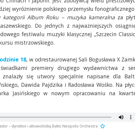
o Chinach i Japonii. Jest zdobywcą wielu prestiżowy
dziej wyróżnienie polskiego przemysłu fonograficznego
 kategorii Album Roku – muzyka kameralna
za pły
aszewskiego. Do jednych z najważniejszych osiągni
dowego festiwalu muzyki klasycznej „Szczecin Classic
 kursu mistrzowskiego.
odzinie 18
, w odrestaurowanej Sali Bogusława X Zam
świadkami premiery drugiego wydawnictwa z ser
 znalazły się utwory specjalnie napisane dla Balt
ńskiego, Dawida Pajdzika i Radosława Wośko. Na płyc
arka Jasińskiego w nowym opracowaniu na kwart
or – dyrektor i altowiolistką Baltic Neopolis Orchestra