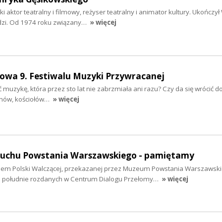
aktor teatralny i filmowy, reżyser teatralny i animator kultury. Ukończył
dzi. Od 1974 roku związany…
» więcej
owa 9. Festiwalu Muzyki Przywracanej
ć muzykę, która przez sto lat nie zabrzmiała ani razu? Czy da się wrócić 
nów, kościołów…
» więcej
buchu Powstania Warszawskiego - pamiętamy
lem Polski Walczącej, przekazanej przez Muzeum Powstania Warszawsk
o południe rozdanych w Centrum Dialogu Przełomy…
» więcej