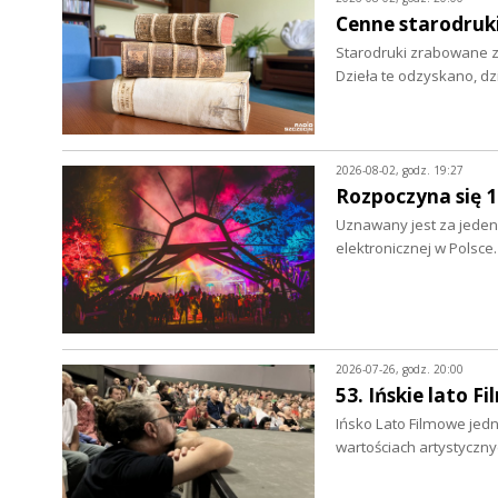
Cenne starodruki
Starodruki zrabowane z 
Dzieła te odzyskano, d
2026-08-02, godz. 19:27
Rozpoczyna się 
Uznawany jest za jeden 
elektronicznej w Polsce
2026-07-26, godz. 20:00
53. Ińskie lato F
Ińsko Lato Filmowe jedn
wartościach artystyczn