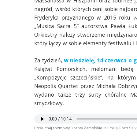
Massanassa w Hiszpanii oraz tournée p
nagród, wśród których ceni sobie najbar
Fryderyka przyznanego w 2015 roku
w
„Musica Sacra 5” autorstwa Pawła Łuk
Orkiestry należy stworzenie międzynaro
który łączy w sobie elementy festiwalu i
Za tydzień,
w niedzielę, 14 czerwca o g
Książąt Pomorskich, melomani będą 
„Kompozycje szczecińskie”, na którym
Neopolis Quartet przez Michała Dobrzy
wydano także trzy suity chóralne M
smyczkowy.
Posłuchaj rozmowy Doroty Zamolskiej z Emilią Goch Salvad