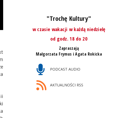
"Trochę Kultury"
w czasie wakacji w każdą niedzielę
od godz. 18 do 20
Zapraszają
kt
Małgorzata Frymus i Agata Rokicka
em
ze
PODCAST AUDIO
za
AKTUALNOŚCI RSS
ii
ki
ta