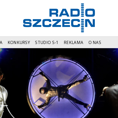
A
KONKURSY
STUDIO S-1
REKLAMA
O NAS