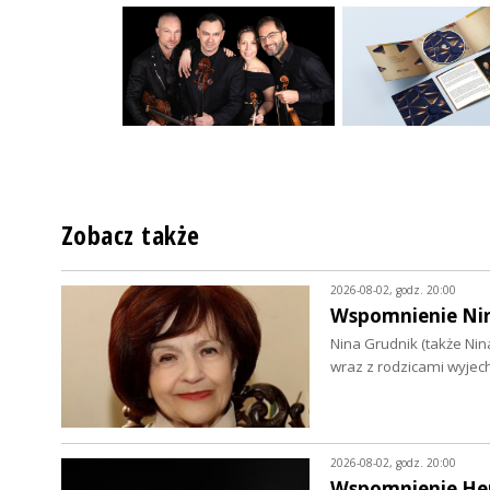
Zobacz także
2026-08-02, godz. 20:00
Wspomnienie Niny
Nina Grudnik (także Nin
wraz z rodzicami wyjec
2026-08-02, godz. 20:00
Wspomnienie He