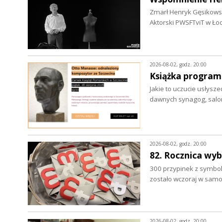
Zmarł Henryk Gęsikowski 
Aktorski PWSFTviT w Ło
2026-08-02, godz. 20:00
Książka program
Jakie to uczucie usłysze
dawnych synagog, salo
2026-08-02, godz. 20:00
82. Rocznica wy
300 przypinek z symbo
zostało wczoraj w sam
2026-08-02, godz. 20:00