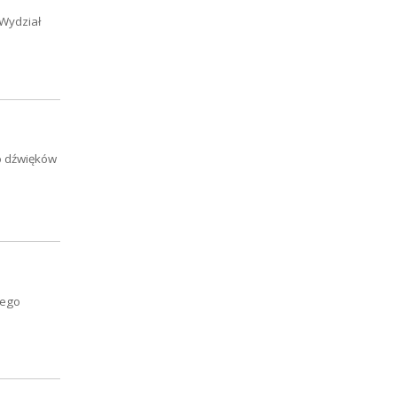
 Wydział
do dźwięków
iego