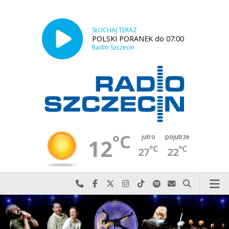
SŁUCHAJ TERAZ
POLSKI PORANEK do 07:00
Radio Szczecin
°C
jutro
pojutrze
12
°C
°C
27
22
Najlepiej po prostu do nas zadzwoń
Odwiedź nas na Facebook-u
Odwiedź nas na X
Odwiedź nas na Instagram-ie
Odwiedź nas na TikTok-u
Szukaj nas na Spotify
Wyślij do nas w
Szukaj