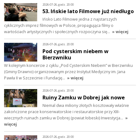
2026-07-26, godz. 20:00
53. Ińskie lato Filmowe już niedługo
Ińsko Lato Filmowe jedna z najstarszych
cyklicznych imprez filmowych w Polsce, propagująca filmy o
wartościach artystycznych i społecznych rozpoczyna się…
» więcej
2026-07-26, godz. 20:00
Pod cysterskim niebem w
Bierzwniku
W kolejnym koncercie z cyklu „Pod Cysterskim Niebem” w Bierzwniku
(Gminy Drawno) organizowanym przez Instytut Medyczny im. Jana
Pawła II w Szczecinie i Fundację…
» więcej
2026-07-26, godz. 20:00
Ruiny Zamku w Dobrej jak nowe
Niemal dwa miliony złotych kosztowały właśnie
zakończone prace konserwatorskie i restauratorskie przy XIII-
wiecznych ruinach zamku w Dobrej (powiat łobeski) Inwestycja…
»
więcej
2026-07-26, godz. 20:00