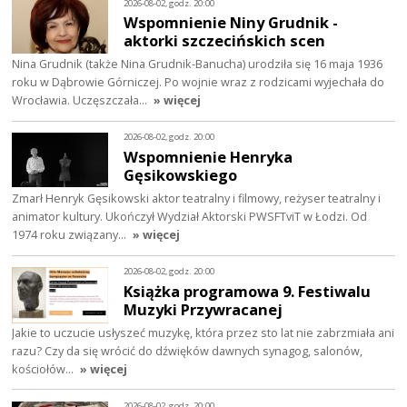
2026-08-02, godz. 20:00
Wspomnienie Niny Grudnik -
aktorki szczecińskich scen
Nina Grudnik (także Nina Grudnik-Banucha) urodziła się 16 maja 1936
roku w Dąbrowie Górniczej. Po wojnie wraz z rodzicami wyjechała do
Wrocławia. Uczęszczała…
» więcej
2026-08-02, godz. 20:00
Wspomnienie Henryka
Gęsikowskiego
Zmarł Henryk Gęsikowski aktor teatralny i filmowy, reżyser teatralny i
animator kultury. Ukończył Wydział Aktorski PWSFTviT w Łodzi. Od
1974 roku związany…
» więcej
2026-08-02, godz. 20:00
Książka programowa 9. Festiwalu
Muzyki Przywracanej
Jakie to uczucie usłyszeć muzykę, która przez sto lat nie zabrzmiała ani
razu? Czy da się wrócić do dźwięków dawnych synagog, salonów,
kościołów…
» więcej
2026-08-02, godz. 20:00