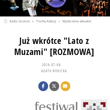
Radio Szczecin
»
Trochę Kultury
»
Wydarzenia aktualne
Już wkrótce "Lato z
Muzami" [ROZMOWA]
2026-07-06
AGATA ROKICKA