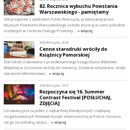
82. Rocznica wybuchu Powstania
Warszawskiego - pamiętamy
300 przypinek z symbolem Polski Walczącej, przekazanej przez
Muzeum Powstania Warszawskiego zostało wczoraj w samo południe
rozdanych w Centrum Dialogu Przełomy…
» więcej
2026-08-02, godz. 20:00
Cenne starodruki wróciły do
Książnicy Pomorskiej
Starodruki zrabowane z przedwojennego księgozbioru Biblioteki
Miejskiej w Szczecinie wróciły do macierzy. Dzieła te odzyskano, dzięki
staraniom Ministerstwa…
» więcej
2026-08-02, godz. 19:27
Rozpoczyna się 16. Summer
Contrast Festival [POSŁUCHAJ,
ZDJĘCIA]
Uznawany jest za jeden z najbardziej klimatycznych i najlepiej
zorganizowanych festiwali muzyki elektronicznej w Polsce. Docenia
się go za unikalną, wręcz…
» więcej