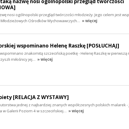
aką nazwę nosi ogólnopolski przegląd twórczości
ZMOWA]
wę nosi ogólnopolski przegląd twórczości młodzieży. Jego celem jest wsp
h Młodzieżowych Ośrodków Wychowawczych…
» więcej
orskiej wspominano Helenę Raszkę [POSŁUCHAJ]
 wspominano znakomitą szczecińską poetkę - Helenę Raszkę w pierwszą ro
zyszli miłośnicy jej…
» więcej
kobiety [RELACJA Z WYSTAWY]
 autorstwa jednej z najbardziej znanych współczesnych polskich malarek -
 w Galerii Poziom 4 w szczecińskiej…
» więcej