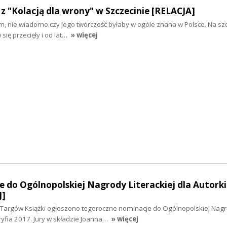
 z "Kolacją dla wrony" w Szczecinie [RELACJA]
m, nie wiadomo czy jego twórczość byłaby w ogóle znana w Polsce. Na sz
się przecięły i od lat…
» więcej
do Ogólnopolskiej Nagrody Literackiej dla Autorki
J]
Targów Książki ogłoszono tegoroczne nominacje do Ogólnopolskiej Nag
Gryfia 2017. Jury w składzie Joanna…
» więcej