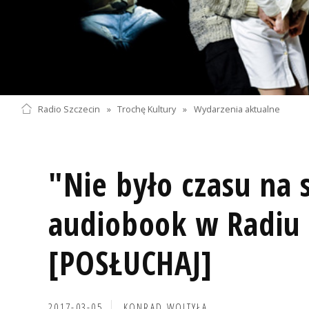
Radio Szczecin
»
Trochę Kultury
»
Wydarzenia aktualne
"Nie było czasu na
audiobook w Radiu 
[POSŁUCHAJ]
2017-03-05
KONRAD WOJTYŁA