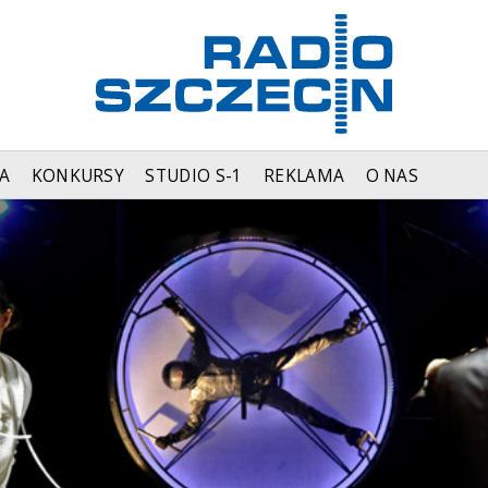
A
KONKURSY
STUDIO S-1
REKLAMA
O NAS