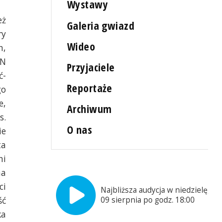
Wystawy
eż
Galeria gwiazd
ry
Wideo
n,
PN
Przyjaciele
ć-
Reportaże
go
e,
Archiwum
s.
O nas
ie
ta
ni
na
ci
Najbliższa audycja w niedzielę,
ść
09 sierpnia po godz. 18:00
ka