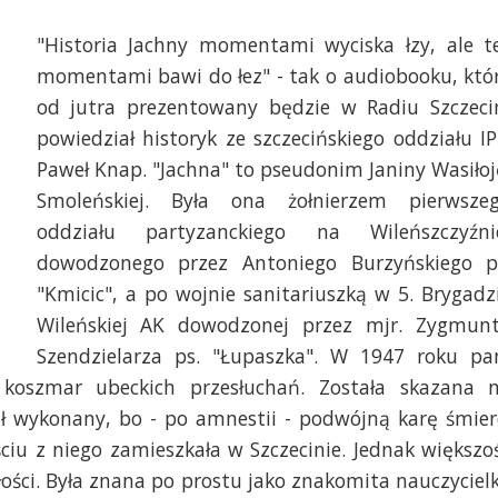
"Historia Jachny momentami wyciska łzy, ale t
momentami bawi do łez" - tak o audiobooku, któ
od jutra prezentowany będzie w Radiu Szczeci
powiedział historyk ze szczecińskiego oddziału I
Paweł Knap. "Jachna" to pseudonim Janiny Wasiłoj
Smoleńskiej. Była ona żołnierzem pierwsze
oddziału partyzanckiego na Wileńszczyźni
dowodzonego przez Antoniego Burzyńskiego p
"Kmicic", a po wojnie sanitariuszką w 5. Brygadz
Wileńskiej AK dowodzonej przez mjr. Zygmun
Szendzielarza ps. "Łupaszka". W 1947 roku pa
a koszmar ubeckich przesłuchań. Została skazana 
ał wykonany, bo - po amnestii - podwójną karę śmier
ciu z niego zamieszkała w Szczecinie. Jednak większo
szłości. Była znana po prostu jako znakomita nauczyciel