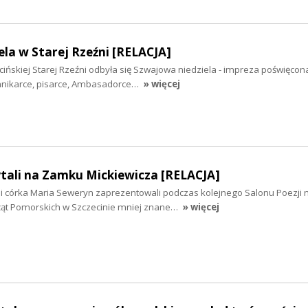
la w Starej Rzeźni [RELACJA]
ecińskiej Starej Rzeźni odbyła się Szwajowa niedziela - impreza poświęcon
nnikarce, pisarce, Ambasadorce…
» więcej
tali na Zamku Mickiewicza [RELACJA]
 i córka Maria Seweryn zaprezentowali podczas kolejnego Salonu Poezji 
żąt Pomorskich w Szczecinie mniej znane…
» więcej