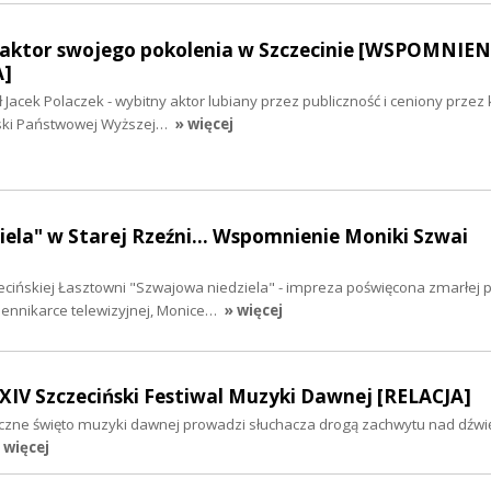
 aktor swojego pokolenia w Szczecinie [WSPOMNIEN
A]
Jacek Polaczek - wybitny aktor lubiany przez publiczność i ceniony przez 
rski Państwowej Wyższej…
» więcej
ela" w Starej Rzeźni... Wspomnienie Moniki Szwai
ecińskiej Łasztowni "Szwajowa niedziela" - impreza poświęcona zmarłej 
iennikarce telewizyjnej, Monice…
» więcej
XIV Szczeciński Festiwal Muzyki Dawnej [RELACJA]
czne święto muzyki dawnej prowadzi słuchacza drogą zachwytu nad dźw
 więcej