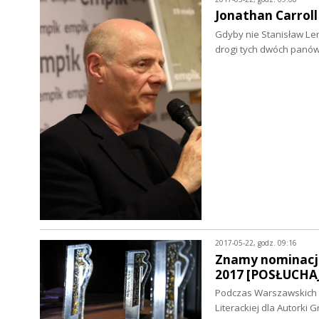
Jonathan Carroll
Gdyby nie Stanisław Le
drogi tych dwóch panów 
2017-05-22, godz. 09:16
Znamy nominacje 
2017 [POSŁUCHA
Podczas Warszawskich 
Literackiej dla Autorki 