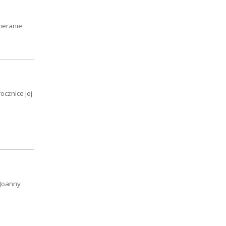
ieranie
cznice jej
 Joanny