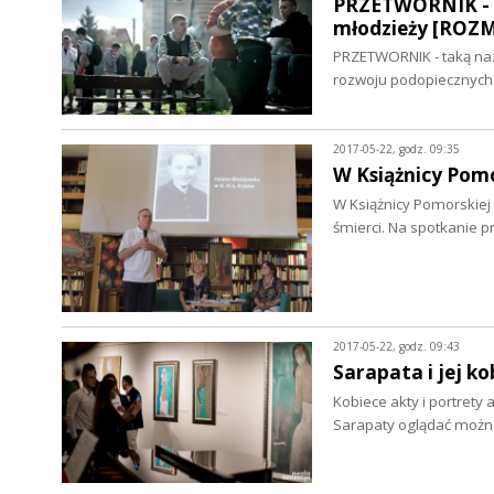
PRZETWORNIK - t
młodzieży [RO
PRZETWORNIK - taką naz
rozwoju podopiecznyc
2017-05-22, godz. 09:35
W Książnicy Pom
W Książnicy Pomorskiej
śmierci. Na spotkanie pr
2017-05-22, godz. 09:43
Sarapata i jej 
Kobiece akty i portrety
Sarapaty oglądać można