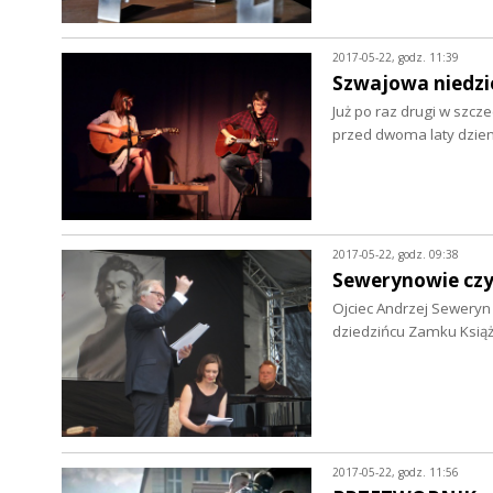
2017-05-22, godz. 11:39
Szwajowa niedzie
Już po raz drugi w szcz
przed dwoma laty dzie
2017-05-22, godz. 09:38
Sewerynowie czy
Ojciec Andrzej Seweryn
dziedzińcu Zamku Ksią
2017-05-22, godz. 11:56