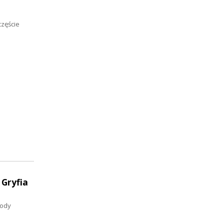
częście
 Gryfia
rody