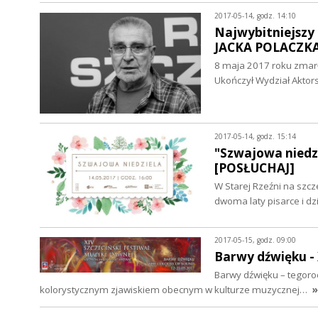
2017-05-14, godz. 14:10
Najwybitniejszy
JACKA POLACZK
8 maja 2017 roku zmarł 
Ukończył Wydział Akto
2017-05-14, godz. 15:14
"Szwajowa niedzi
[POSŁUCHAJ]
W Starej Rzeźni na szcz
dwoma laty pisarce i dz
2017-05-15, godz. 09:00
Barwy dźwięku - 
Barwy dźwięku – tegoro
kolorystycznym zjawiskiem obecnym w kulturze muzycznej…
»