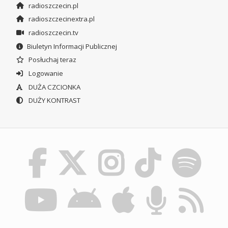
radioszczecin.pl
radioszczecinextra.pl
radioszczecin.tv
Biuletyn Informacji Publicznej
Posłuchaj teraz
Logowanie
DUŻA CZCIONKA
DUŻY KONTRAST