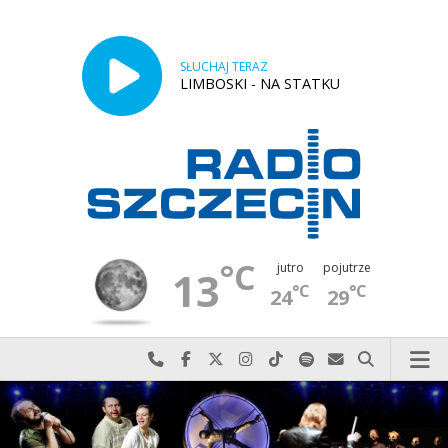
SŁUCHAJ TERAZ
LIMBOSKI - NA STATKU
°C
jutro
pojutrze
13
°C
°C
24
29
Najlepiej po prostu do nas zadzwoń
Odwiedź nas na Facebook-u
Odwiedź nas na X
Odwiedź nas na Instagram-ie
Odwiedź nas na TikTok-u
Szukaj nas na Spotify
Wyślij do nas w
Szukaj