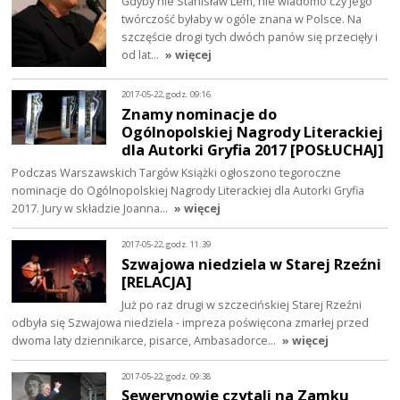
Gdyby nie Stanisław Lem, nie wiadomo czy jego
twórczość byłaby w ogóle znana w Polsce. Na
szczęście drogi tych dwóch panów się przecięły i
od lat…
» więcej
2017-05-22, godz. 09:16
Znamy nominacje do
Ogólnopolskiej Nagrody Literackiej
dla Autorki Gryfia 2017 [POSŁUCHAJ]
Podczas Warszawskich Targów Książki ogłoszono tegoroczne
nominacje do Ogólnopolskiej Nagrody Literackiej dla Autorki Gryfia
2017. Jury w składzie Joanna…
» więcej
2017-05-22, godz. 11:39
Szwajowa niedziela w Starej Rzeźni
[RELACJA]
Już po raz drugi w szczecińskiej Starej Rzeźni
odbyła się Szwajowa niedziela - impreza poświęcona zmarłej przed
dwoma laty dziennikarce, pisarce, Ambasadorce…
» więcej
2017-05-22, godz. 09:38
Sewerynowie czytali na Zamku