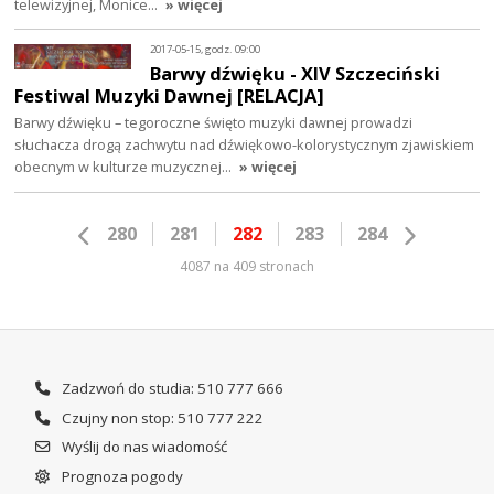
telewizyjnej, Monice…
» więcej
2017-05-15, godz. 09:00
Barwy dźwięku - XIV Szczeciński
Festiwal Muzyki Dawnej [RELACJA]
Barwy dźwięku – tegoroczne święto muzyki dawnej prowadzi
słuchacza drogą zachwytu nad dźwiękowo-kolorystycznym zjawiskiem
obecnym w kulturze muzycznej…
» więcej
280
281
282
283
284
4087 na 409 stronach
Zadzwoń do studia: 510 777 666
Czujny non stop: 510 777 222
Wyślij do nas wiadomość
Prognoza pogody