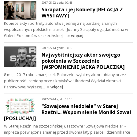
2017-05-22, godz. 09:43
Sarapata i jej kobiety [RELACJA Z
WYSTAWY]
Kobiece akty i portrety autorstwa jednej z najbardziej znanych
współczesnych polskich malarek - Joanny Sarapaty oglądać można w
Galerii Poziom 4 w szczecińskiej…
» więcej
2017-05-14, godz. 14:10
Najwybitniejszy aktor swojego
pokolenia w Szczecinie
[WSPOMNIENIE JACKA POLACZKA]
8 maja 2017 roku zmarł Jacek Polaczek - wybitny aktor lubiany przez
publiczność i ceniony przez krytyków. Ukończył Wydział Aktorski
Państwowej Wyższej…
» więcej
2017-05-14, godz. 15:14
"Szwajowa niedziela" w Starej
Rzeźni... Wspomnienie Moniki Szwai
[POSŁUCHAJ]
W Starej Rzeźni na szczecińskiej Łasztowni "Szwajowa niedziela" -
impreza poświęcona zmarłej przed dwoma laty pisarce i dziennikarce