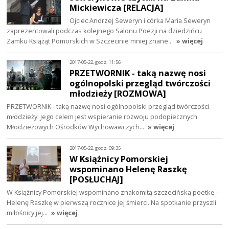
Mickiewicza [RELACJA]
Ojciec Andrzej Seweryn i córka Maria Seweryn
zaprezentowali podczas kolejnego Salonu Poezji na dziedzińcu
Zamku Książąt Pomorskich w Szczecinie mniej znane…
» więcej
2017-05-22, godz. 11:56
PRZETWORNIK - taką nazwę nosi
ogólnopolski przegląd twórczości
młodzieży [ROZMOWA]
PRZETWORNIK - taką nazwę nosi ogólnopolski przegląd twórczości
młodzieży. Jego celem jest wspieranie rozwoju podopiecznych
Młodzieżowych Ośrodków Wychowawczych…
» więcej
2017-05-22, godz. 09:35
W Książnicy Pomorskiej
wspominano Helenę Raszkę
[POSŁUCHAJ]
W Książnicy Pomorskiej wspominano znakomitą szczecińską poetkę -
Helenę Raszkę w pierwszą rocznice jej śmierci. Na spotkanie przyszli
miłośnicy jej…
» więcej