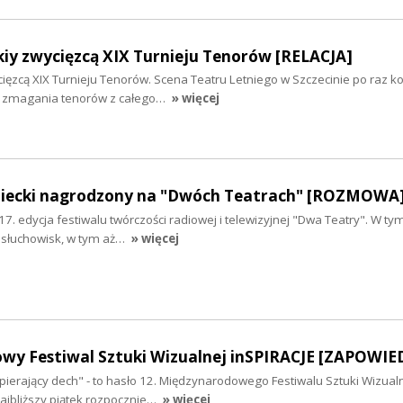
skiy zwycięzcą XIX Turnieju Tenorów [RELACJA]
ycięzcą XIX Turnieju Tenorów. Scena Teatru Letniego w Szczecinie po raz ko
ce zmagania tenorów z całego…
» więcej
niecki nagrodzony na "Dwóch Teatrach" [ROZMOWA
17. edycja festiwalu twórczości radiowej i telewizyjnej "Dwa Teatry". W ty
 słuchowisk, w tym aż…
» więcej
wy Festiwal Sztuki Wizualnej inSPIRACJE [ZAPOWIE
apierający dech" - to hasło 12. Międzynarodowego Festiwalu Sztuki Wizual
najbliższy piątek rozpocznie…
» więcej