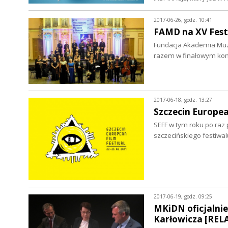
2017-06-26, godz. 10:41
FAMD na XV Fest
Fundacja Akademia Muzy
razem w finałowym konc
2017-06-18, godz. 13:27
Szczecin Europea
SEFF w tym roku po raz 
szczecińskiego festiwal
2017-06-19, godz. 09:25
MKiDN oficjalnie
Karłowicza [REL