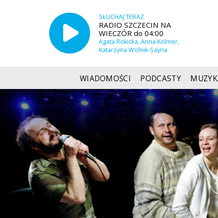
SŁUCHAJ TERAZ
RADIO SZCZECIN NA
WIECZÓR do 04:00
Agata Rokicka, Anna Kolmer,
Katarzyna Wolnik-Sayna
WIADOMOŚCI
PODCASTY
MUZYK