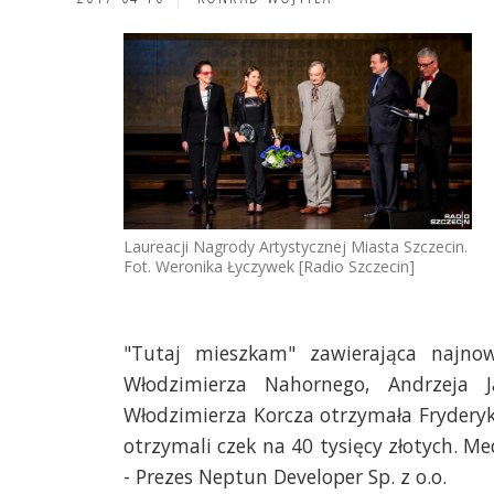
Laureacji Nagrody Artystycznej Miasta Szczecin.
Fot. Weronika Łyczywek [Radio Szczecin]
"Tutaj mieszkam" zawierająca najno
Włodzimierza Nahornego, Andrzeja Ja
Włodzimierza Korcza otrzymała Fryderyk
otrzymali czek na 40 tysięcy złotych. M
- Prezes Neptun Developer Sp. z o.o.