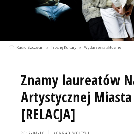
Radio Szczecin
»
Trochę Kultury
»
Wydarzenia aktualne
Znamy laureatów N
Artystycznej Miasta
[RELACJA]
2017-04-10
KONRAD WOJTYŁA