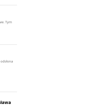
wie. Tym
a odsłona
sława