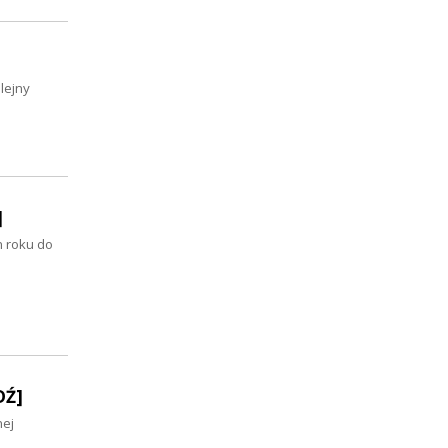
lejny
]
m roku do
DŹ]
nej