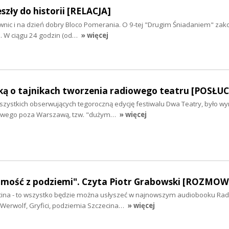
szły do historii [RELACJA]
wnic i na dzień dobry Bloco Pomerania. O 9-tej "Drugim Śniadaniem" zako
a. W ciągu 24 godzin (od…
» więcej
ską o tajnikach tworzenia radiowego teatru [POSŁU
szystkich obserwujących tegoroczną edycję festiwalu Dwa Teatry, było w
iowego poza Warszawą, tzw. "dużym…
» więcej
mość z podziemi". Czyta Piotr Grabowski [ROZMOW
cina - to wszystko będzie można usłyszeć w najnowszym audiobooku Rad
 Werwolf, Gryfici, podziemia Szczecina…
» więcej