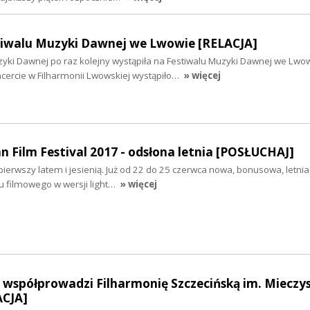
iwalu Muzyki Dawnej we Lwowie [RELACJA]
ki Dawnej po raz kolejny wystąpiła na Festiwalu Muzyki Dawnej we Lwo
ercie w Filharmonii Lwowskiej wystąpiło…
» więcej
n Film Festival 2017 - odsłona letnia [POSŁUCHAJ]
pierwszy latem i jesienią. Już od 22 do 25 czerwca nowa, bonusowa, letni
u filmowego w wersji light…
» więcej
 współprowadzi Filharmonię Szczecińską im. Mieczy
ACJA]