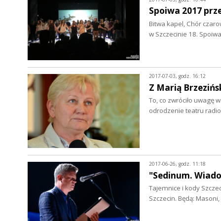
Spoiwa 2017 prze
Bitwa kapel, Chór czaro
w Szczecinie 18. Spoiw
2017-07-03, godz. 16:12
Z Marią Brzeziń
To, co zwróciło uwagę w
odrodzenie teatru rad
2017-06-26, godz. 11:18
"Sedinum. Wiado
Tajemnice i kody Szcze
Szczecin. Będą: Masoni,