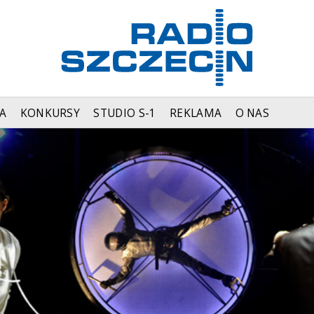
A
KONKURSY
STUDIO S-1
REKLAMA
O NAS