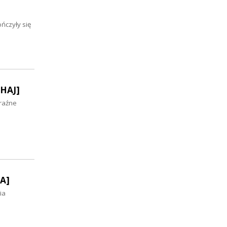
ńczyły się
CHAJ]
yraźne
A]
ia