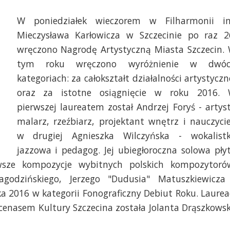
W poniedziałek wieczorem w Filharmonii i
Mieczysława Karłowicza w Szczecinie po raz 2
wręczono Nagrodę Artystyczną Miasta Szczecin.
tym roku wręczono wyróżnienie w dwó
kategoriach: za całokształt działalności artystyczn
oraz za istotne osiągnięcie w roku 2016.
pierwszej laureatem został Andrzej Foryś - artys
malarz, rzeźbiarz, projektant wnętrz i nauczycie
w drugiej Agnieszka Wilczyńska - wokalist
jazzowa i pedagog. Jej ubiegłoroczna solowa pły
wsze kompozycje wybitnych polskich kompozytoró
godzińskiego, Jerzego "Dudusia" Matuszkiewicza
a 2016 w kategorii Fonograficzny Debiut Roku. Laurea
ecenasem Kultury Szczecina została Jolanta Drąszkows