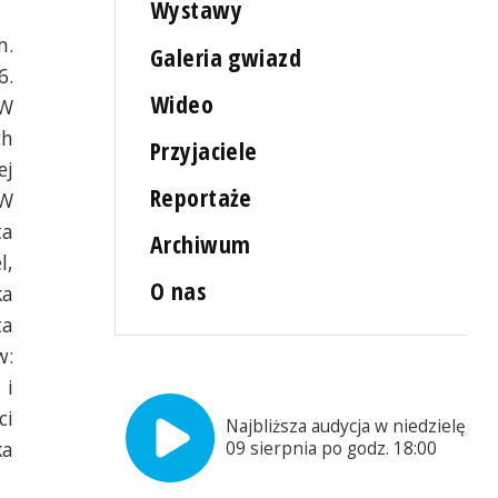
Wystawy
m.
Galeria gwiazd
6.
Wideo
 W
ch
Przyjaciele
ej
Reportaże
 W
ta
Archiwum
l,
O nas
ka
ta
w:
 i
ci
Najbliższa audycja w niedzielę,
ka
09 sierpnia po godz. 18:00