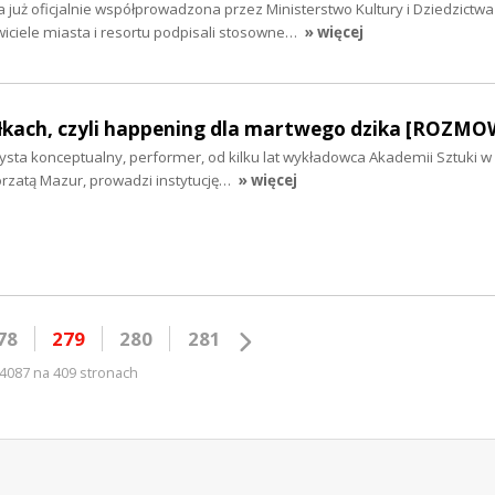
 już oficjalnie współprowadzona przez Ministerstwo Kultury i Dziedzictwa
ciele miasta i resortu podpisali stosowne…
» więcej
łkach, czyli happening dla martwego dzika [ROZM
tysta konceptualny, performer, od kilku lat wykładowca Akademii Sztuki w 
rzatą Mazur, prowadzi instytucję…
» więcej
78
279
280
281
4087 na 409 stronach