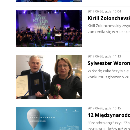
2017-06-26, godz. 10:04
Kirill Zolonchev
Kirill Zolonchevskiy zw
zamieniła się w miejs
2017-06-26, godz. 11:13
Sylwester Woro
W środę zakończyła się 
konkursu zgłoszono 26
2017-06-26, godz. 10:15
12 Międzynarodo
"Breathtaking" czyli "Z
inSPIRACJE, który już w 