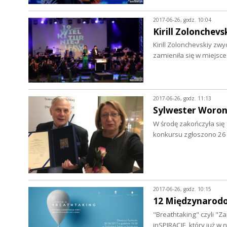
2017-06-26, godz. 10:04
Kirill Zolonchev
Kirill Zolonchevskiy zw
zamieniła się w miejs
2017-06-26, godz. 11:13
Sylwester Woro
W środę zakończyła się 
konkursu zgłoszono 26
2017-06-26, godz. 10:15
12 Międzynarodo
"Breathtaking" czyli "Z
inSPIRACJE, który już w 