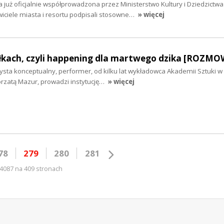
 już oficjalnie współprowadzona przez Ministerstwo Kultury i Dziedzictwa
ciele miasta i resortu podpisali stosowne…
» więcej
łkach, czyli happening dla martwego dzika [ROZM
tysta konceptualny, performer, od kilku lat wykładowca Akademii Sztuki w 
rzatą Mazur, prowadzi instytucję…
» więcej
78
279
280
281
4087 na 409 stronach