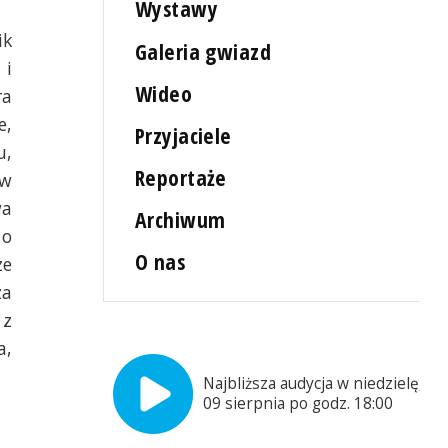
Wystawy
ik
Galeria gwiazd
 i
Wideo
ra
e,
Przyjaciele
u,
Reportaże
ów
wa
Archiwum
 o
O nas
ze
za
 z
,
Najbliższa audycja w niedzielę,
09 sierpnia po godz. 18:00