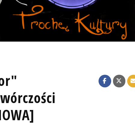
or"
twórczości
MOWA]