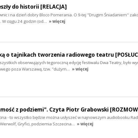
szły do historii [RELACJA]
wnic i na dzień dobry Bloco Pomerania. O 9-tej "Drugim Śniadaniem" zako
a. W ciągu 24 godzin (od…
» więcej
ską o tajnikach tworzenia radiowego teatru [POSŁU
szystkich obserwujących tegoroczną edycję festiwalu Dwa Teatry, było w
iowego poza Warszawą, tzw. "dużym…
» więcej
mość z podziemi". Czyta Piotr Grabowski [ROZMOW
cina - to wszystko będzie można usłyszeć w najnowszym audiobooku Rad
 Werwolf, Gryfici, podziemia Szczecina…
» więcej