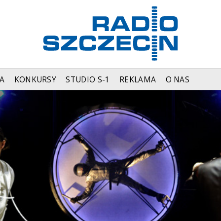
A
KONKURSY
STUDIO S-1
REKLAMA
O NAS