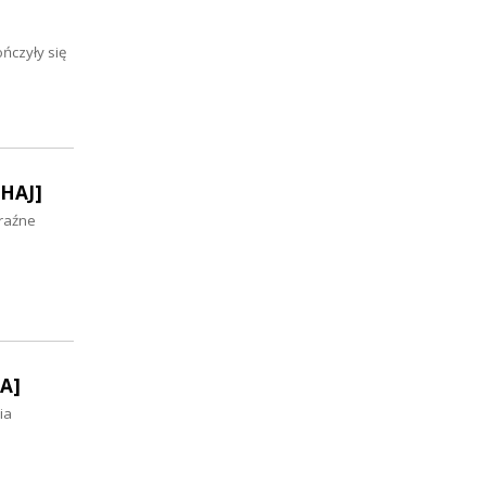
ńczyły się
CHAJ]
yraźne
A]
ia