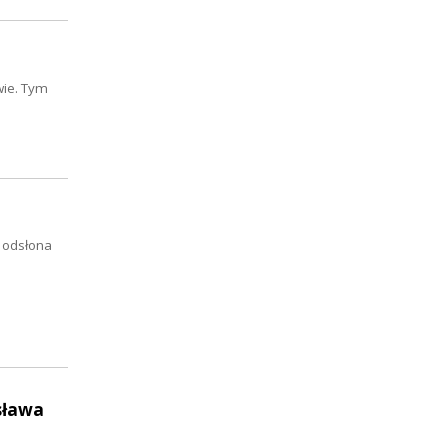
wie. Tym
a odsłona
sława