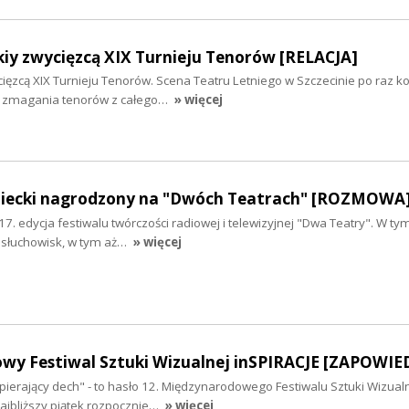
skiy zwycięzcą XIX Turnieju Tenorów [RELACJA]
ycięzcą XIX Turnieju Tenorów. Scena Teatru Letniego w Szczecinie po raz ko
ce zmagania tenorów z całego…
» więcej
niecki nagrodzony na "Dwóch Teatrach" [ROZMOWA
17. edycja festiwalu twórczości radiowej i telewizyjnej "Dwa Teatry". W ty
 słuchowisk, w tym aż…
» więcej
wy Festiwal Sztuki Wizualnej inSPIRACJE [ZAPOWIE
apierający dech" - to hasło 12. Międzynarodowego Festiwalu Sztuki Wizual
najbliższy piątek rozpocznie…
» więcej