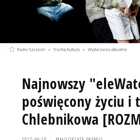
Radio Szczecin
»
Trochę Kultury
»
Wydarzenia aktualne
Najnowszy "eleWat
poświęcony życiu i 
Chlebnikowa [ROZ
2017-04-10
MAŁGORZATA FRYMUS