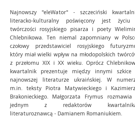
Najnowszy "eleWator" - szczeciński kwartaln
literacko-kulturalny poświęcony jest życiu
twórczości rosyjskiego pisarza i poety Wielimi
Chlebnikowa. Ten niemal zapomniany w Polsc
czołowy przedstawiciel rosyjskiego futuryzm
który miał wielki wpływ na młodopolskich twórc
z przełomu XIX i XX wieku. Oprócz Chlebniko
kwartalnik prezentuje między innymi szkice
najnowszej literaturze ukraińskiej. W numer
m.in. teksty Piotra Matywieckiego i Kazimier
Brakonieckiego. Małgorzata Frymus rozmawia
jednym z redaktorów kwartalnika
literaturoznawcą - Damianem Romaniukiem.