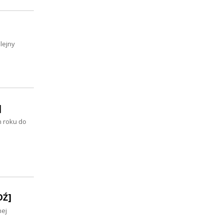
lejny
]
m roku do
DŹ]
nej