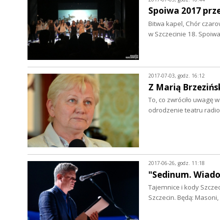
Spoiwa 2017 prze
Bitwa kapel, Chór czaro
w Szczecinie 18. Spoiw
2017-07-03, godz. 16:12
Z Marią Brzeziń
To, co zwróciło uwagę w
odrodzenie teatru rad
2017-06-26, godz. 11:18
"Sedinum. Wiado
Tajemnice i kody Szcze
Szczecin. Będą: Masoni,