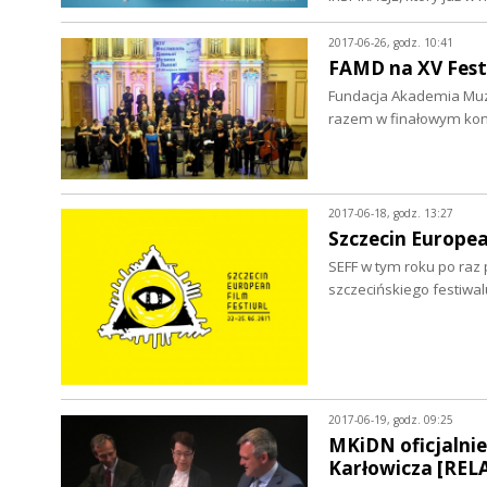
2017-06-26, godz. 10:41
FAMD na XV Fest
Fundacja Akademia Muzy
razem w finałowym konc
2017-06-18, godz. 13:27
Szczecin Europea
SEFF w tym roku po raz 
szczecińskiego festiwal
2017-06-19, godz. 09:25
MKiDN oficjalnie
Karłowicza [REL