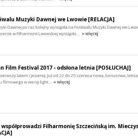
iwalu Muzyki Dawnej we Lwowie [RELACJA]
ki Dawnej po raz kolejny wystąpiła na Festiwalu Muzyki Dawnej we Lwo
ercie w Filharmonii Lwowskiej wystąpiło…
» więcej
n Film Festival 2017 - odsłona letnia [POSŁUCHAJ]
pierwszy latem i jesienią. Już od 22 do 25 czerwca nowa, bonusowa, letni
u filmowego w wersji light…
» więcej
 współprowadzi Filharmonię Szczecińską im. Mieczy
ACJA]