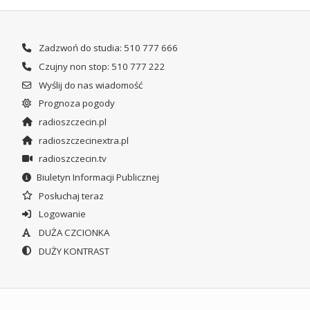
Zadzwoń do studia: 510 777 666
Czujny non stop: 510 777 222
Wyślij do nas wiadomość
Prognoza pogody
radioszczecin.pl
radioszczecinextra.pl
radioszczecin.tv
Biuletyn Informacji Publicznej
Posłuchaj teraz
Logowanie
DUŻA CZCIONKA
DUŻY KONTRAST