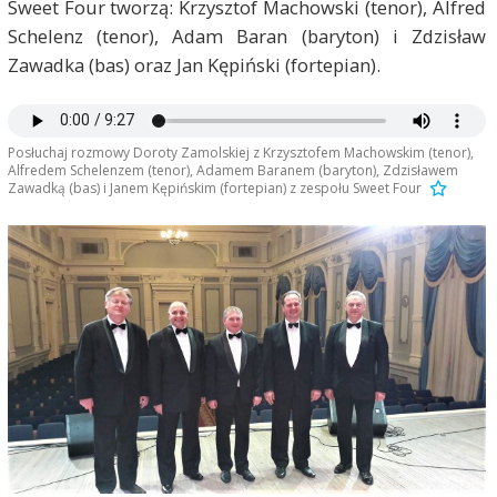
Sweet Four tworzą: Krzysztof Machowski (tenor), Alfred
Schelenz (tenor), Adam Baran (baryton) i Zdzisław
Zawadka (bas) oraz Jan Kępiński (fortepian).
Posłuchaj rozmowy Doroty Zamolskiej z Krzysztofem Machowskim (tenor),
Alfredem Schelenzem (tenor), Adamem Baranem (baryton), Zdzisławem
Zawadką (bas) i Janem Kępińskim (fortepian) z zespołu Sweet Four