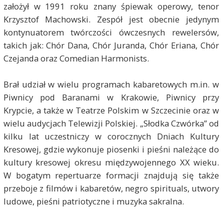
założył w 1991 roku znany śpiewak operowy, tenor
Krzysztof Machowski. Zespół jest obecnie jedynym
kontynuatorem twórczości ówczesnych rewelersów,
takich jak: Chór Dana, Chór Juranda, Chór Eriana, Chór
Czejanda oraz Comedian Harmonists.
Brał udział w wielu programach kabaretowych m.in. w
Piwnicy pod Baranami w Krakowie, Piwnicy przy
Krypcie, a także w Teatrze Polskim w Szczecinie oraz w
wielu audycjach Telewizji Polskiej. „Słodka Czwórka” od
kilku lat uczestniczy w corocznych Dniach Kultury
Kresowej, gdzie wykonuje piosenki i pieśni należące do
kultury kresowej okresu międzywojennego XX wieku.
W bogatym repertuarze formacji znajdują się także
przeboje z filmów i kabaretów, negro spirituals, utwory
ludowe, pieśni patriotyczne i muzyka sakralna.