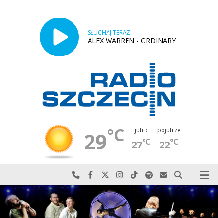
SŁUCHAJ TERAZ
ALEX WARREN - ORDINARY
°C
jutro
pojutrze
29
°C
°C
27
22
Najlepiej po prostu do nas zadzwoń
Odwiedź nas na Facebook-u
Odwiedź nas na X
Odwiedź nas na Instagram-ie
Odwiedź nas na TikTok-u
Szukaj nas na Spotify
Wyślij do nas w
Szukaj