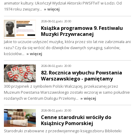
animator kultury. Ukończył Wydział Aktorski PWSFTviT w Łodzi. Od
1974 roku związany…
» więcej
2026-08-02, godz. 20:00
Książka programowa 9. Festiwalu
Muzyki Przywracanej
Jakie to uczucie usłyszeć muzykę, która przez sto lat nie zabrzmiała ani
razu? Czy da się wrócić do dźwięków dawnych synagog, salonów,
kościołów…
» więcej
2026-08-02, godz. 20:00
82. Rocznica wybuchu Powstania
Warszawskiego - pamiętamy
300 przypinek z symbolem Polski Walczącej, przekazanej przez
Muzeum Powstania Warszawskiego zostało wczoraj w samo południe
rozdanych w Centrum Dialogu Przełomy…
» więcej
2026-08-02, godz. 20:00
Cenne starodruki wróciły do
Książnicy Pomorskiej
Starodruki zrabowane z przedwojennego księgozbioru Biblioteki