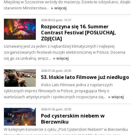
Miejskiej w Szczecinie wróciły do macierzy. Dzieła te odzyskano, dzięki
staraniom Ministerstwa…
» więcej
2026-08-02, godz. 19:27
Rozpoczyna się 16. Summer
Contrast Festival [POSŁUCHAJ,
ZDJĘCIA]
Uznawany jest za jeden z najbardziej klimatycznych i najlepiej
zorganizowanych festiwali muzyki elektronicznej w Polsce. Docenia
się go za unikalną, wręcz…
» więcej
2026-07-26, godz. 20:00
53. Ińskie lato Filmowe już niedługo
Ińsko Lato Filmowe jedna z najstarszych
cyklicznych imprez filmowych w Polsce, propagująca filmy o
wartościach artystycznych i społecznych rozpoczyna się…
» więcej
2026-07-26, godz. 20:00
Pod cysterskim niebem w
Bierzwniku
W kolejnym koncercie z cyklu „Pod Cysterskim Niebem” w Bierzwniku