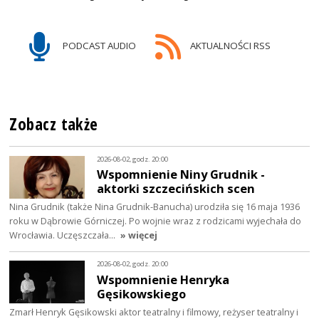
PODCAST AUDIO
AKTUALNOŚCI RSS
Zobacz także
2026-08-02, godz. 20:00
Wspomnienie Niny Grudnik -
aktorki szczecińskich scen
Nina Grudnik (także Nina Grudnik-Banucha) urodziła się 16 maja 1936
roku w Dąbrowie Górniczej. Po wojnie wraz z rodzicami wyjechała do
Wrocławia. Uczęszczała…
» więcej
2026-08-02, godz. 20:00
Wspomnienie Henryka
Gęsikowskiego
Zmarł Henryk Gęsikowski aktor teatralny i filmowy, reżyser teatralny i