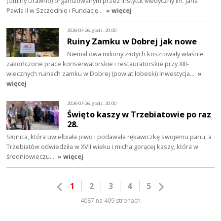
(Gminy Drawno) organizowanym przez Instytut Medyczny im. Jana
Pawła II w Szczecinie i Fundację…
» więcej
2026-07-26, godz. 20:00
Ruiny Zamku w Dobrej jak nowe
Niemal dwa miliony złotych kosztowały właśnie
zakończone prace konserwatorskie i restauratorskie przy XIII-
wiecznych ruinach zamku w Dobrej (powiat łobeski) Inwestycja…
»
więcej
2026-07-26, godz. 20:00
Święto kaszy w Trzebiatowie po raz
28.
Słonica, która uwielbiała piwo i podawała rękawiczkę swojemu panu, a
Trzebiatów odwiedziła w XVII wieku i micha gorącej kaszy, która w
średniowieczu…
» więcej
1
2
3
4
5
4087 na 409 stronach