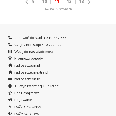
9
10
11
12
13
342 na 35 stronach
Zadzwoń do studia: 510 777 666
Czujny non stop: 510 777 222
Wyślij do nas wiadomość
Prognoza pogody
radioszczecin.pl
radioszczecinextra.pl
radioszczecin.tv
Biuletyn Informacji Publicznej
Posłuchaj teraz
Logowanie
DUŻA CZCIONKA
DUŻY KONTRAST