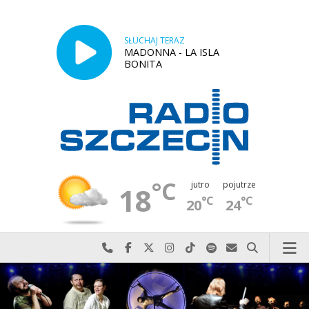
SŁUCHAJ TERAZ
MADONNA - LA ISLA
BONITA
°C
jutro
pojutrze
18
°C
°C
20
24
Najlepiej po prostu do nas zadzwoń
Odwiedź nas na Facebook-u
Odwiedź nas na X
Odwiedź nas na Instagram-ie
Odwiedź nas na TikTok-u
Szukaj nas na Spotify
Wyślij do nas w
Szukaj