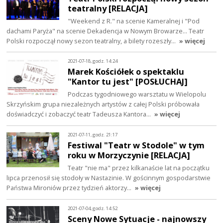
teatralny [RELACJA]
"Weekend z R." na scenie Kameralnej i "Pod
dachami Paryża" na scenie Dekadencja w Nowym Browarze... Teatr
Polski rozpoczął nowy sezon teatralny, a bilety rozeszły…
» więcej
2021-07-18, godz. 14:24
Marek Kościółek o spektaklu
"Kantor tu jest" [POSŁUCHAJ]
Podczas tygodniowego warsztatu w Wielopolu
Skrzyńskim grupa niezależnych artystów z całej Polski próbowała
doświadczyć i zobaczyć teatr Tadeusza Kantora…
» więcej
2021-07-11, godz. 21:17
Festiwal "Teatr w Stodole" w tym
roku w Morzyczynie [RELACJA]
Teatr "nie ma" przez kilkanaście lat na początku
lipca przenosił się stodoły w Nastazinie. W gościnnym gospodarstwie
Państwa Mironiów przez tydzień aktorzy…
» więcej
2021-07-04, godz. 14:52
Sceny Nowe Sytuacje - najnowszy