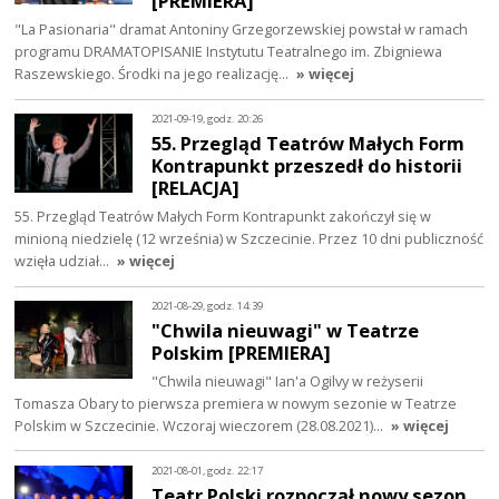
[PREMIERA]
"La Pasionaria" dramat Antoniny Grzegorzewskiej powstał w ramach
programu DRAMATOPISANIE Instytutu Teatralnego im. Zbigniewa
Raszewskiego. Środki na jego realizację…
» więcej
2021-09-19, godz. 20:26
55. Przegląd Teatrów Małych Form
Kontrapunkt przeszedł do historii
[RELACJA]
55. Przegląd Teatrów Małych Form Kontrapunkt zakończył się w
minioną niedzielę (12 września) w Szczecinie. Przez 10 dni publiczność
wzięła udział…
» więcej
2021-08-29, godz. 14:39
"Chwila nieuwagi" w Teatrze
Polskim [PREMIERA]
"Chwila nieuwagi" Ian'a Ogilvy w reżyserii
Tomasza Obary to pierwsza premiera w nowym sezonie w Teatrze
Polskim w Szczecinie. Wczoraj wieczorem (28.08.2021)…
» więcej
2021-08-01, godz. 22:17
Teatr Polski rozpoczął nowy sezon