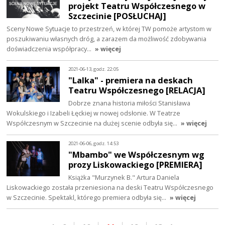
projekt Teatru Współczesnego w
Szczecinie [POSŁUCHAJ]
Sceny Nowe Sytuacje to przestrzeń, w której TW pomoże artystom w
poszukiwaniu własnych dróg, a zarazem da możliwość zdobywania
doświadczenia współpracy…
» więcej
2021-06-13, godz. 22:05
"Lalka" - premiera na deskach
Teatru Współczesnego [RELACJA]
Dobrze znana historia miłości Stanisława
Wokulskiego i Izabeli Łęckiej w nowej odsłonie. W Teatrze
Współczesnym w Szczecinie na dużej scenie odbyła się…
» więcej
2021-06-06, godz. 14:53
"Mbambo" we Współczesnym wg
prozy Liskowackiego [PREMIERA]
Książka "Murzynek B." Artura Daniela
Liskowackiego została przeniesiona na deski Teatru Współczesnego
w Szczecinie. Spektakl, którego premiera odbyła się…
» więcej