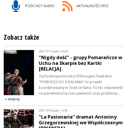
PODCAST AUDIO
AKTUALNOŚCI RSS
Zobacz także
2021-10-17, godz. 16:04
"Nigdy dość" - grupy Pomarańcze w
Uchu na Skarpie bez Kartki
[RELACJA]
Zachodniopomorska OFFensywa Teatralna
"POBUDZA DO DZIAŁANIA" to projekt
koordynowany w Teatrze Kana. To też odpowiedź
na pandemiczną rzeczywistość oraz problemy…
» więcej
2021-10-03, godz. 15:08
"La Pasionaria" dramat Antoniny
Grzegorzewskiej we Współczesnym