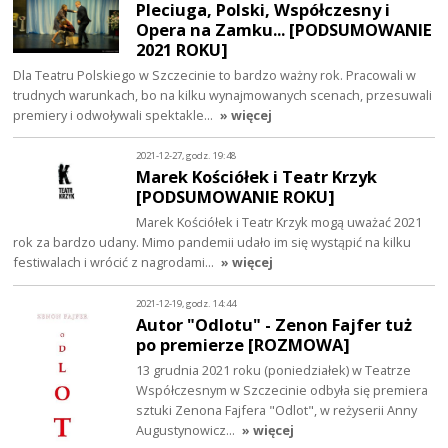
Pleciuga, Polski, Współczesny i
Opera na Zamku... [PODSUMOWANIE
2021 ROKU]
Dla Teatru Polskiego w Szczecinie to bardzo ważny rok. Pracowali w
trudnych warunkach, bo na kilku wynajmowanych scenach, przesuwali
premiery i odwoływali spektakle…
» więcej
2021-12-27, godz. 19:48
Marek Kościółek i Teatr Krzyk
[PODSUMOWANIE ROKU]
Marek Kościółek i Teatr Krzyk mogą uważać 2021
rok za bardzo udany. Mimo pandemii udało im się wystąpić na kilku
festiwalach i wrócić z nagrodami…
» więcej
2021-12-19, godz. 14:44
Autor "Odlotu" - Zenon Fajfer tuż
po premierze [ROZMOWA]
13 grudnia 2021 roku (poniedziałek) w Teatrze
Współczesnym w Szczecinie odbyła się premiera
sztuki Zenona Fajfera "Odlot", w reżyserii Anny
Augustynowicz…
» więcej