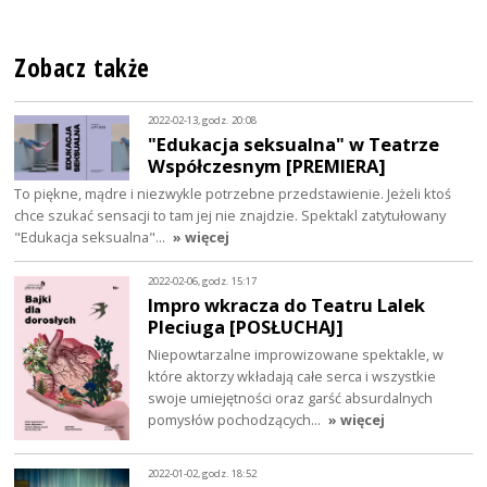
Zobacz także
2022-02-13, godz. 20:08
"Edukacja seksualna" w Teatrze
Współczesnym [PREMIERA]
To piękne, mądre i niezwykle potrzebne przedstawienie. Jeżeli ktoś
chce szukać sensacji to tam jej nie znajdzie. Spektakl zatytułowany
"Edukacja seksualna"…
» więcej
2022-02-06, godz. 15:17
Impro wkracza do Teatru Lalek
Pleciuga [POSŁUCHAJ]
Niepowtarzalne improwizowane spektakle, w
które aktorzy wkładają całe serca i wszystkie
swoje umiejętności oraz garść absurdalnych
pomysłów pochodzących…
» więcej
2022-01-02, godz. 18:52