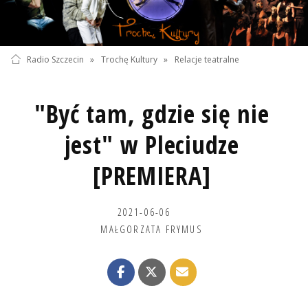
Radio Szczecin
»
Trochę Kultury
»
Relacje teatralne
"Być tam, gdzie się nie
jest" w Pleciudze
[PREMIERA]
2021-06-06
MAŁGORZATA FRYMUS