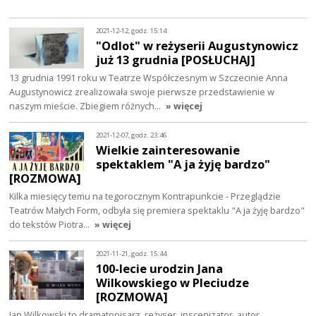
2021-12-12, godz. 15:14
"Odlot" w reżyserii Augustynowicz
już 13 grudnia [POSŁUCHAJ]
13 grudnia 1991 roku w Teatrze Współczesnym w Szczecinie Anna
Augustynowicz zrealizowała swoje pierwsze przedstawienie w
naszym mieście. Zbiegiem różnych…
» więcej
2021-12-07, godz. 23:46
Wielkie zainteresowanie
spektaklem "A ja żyję bardzo"
[ROZMOWA]
Kilka miesięcy temu na tegorocznym Kontrapunkcie - Przeglądzie
Teatrów Małych Form, odbyła się premiera spektaklu "A ja żyję bardzo"
do tekstów Piotra…
» więcej
2021-11-21, godz. 15:44
100-lecie urodzin Jana
Wilkowskiego w Pleciudze
[ROZMOWA]
Jan Wilkowski to dramatopisarz, reżyser, inscenizator, autor