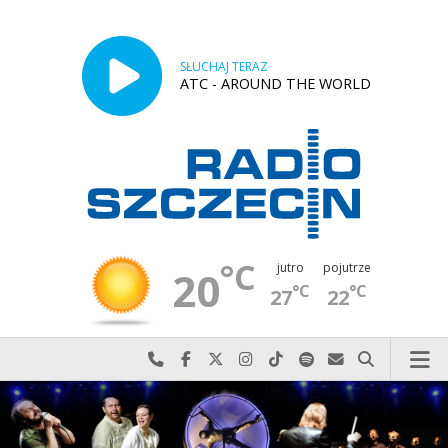
SŁUCHAJ TERAZ
ATC - AROUND THE WORLD
°C
jutro
pojutrze
20
°C
°C
27
22
Najlepiej po prostu do nas zadzwoń
Odwiedź nas na Facebook-u
Odwiedź nas na X
Odwiedź nas na Instagram-ie
Odwiedź nas na TikTok-u
Szukaj nas na Spotify
Wyślij do nas w
Szukaj