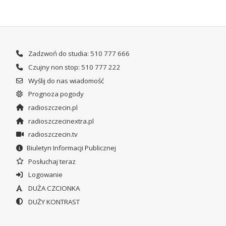
Zadzwoń do studia: 510 777 666
Czujny non stop: 510 777 222
Wyślij do nas wiadomość
Prognoza pogody
radioszczecin.pl
radioszczecinextra.pl
radioszczecin.tv
Biuletyn Informacji Publicznej
Posłuchaj teraz
Logowanie
DUŻA CZCIONKA
DUŻY KONTRAST