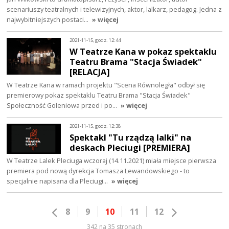
scenariuszy teatralnych i telewizyjnych, aktor, lalkarz, pedagog. Jedna z
najwybitniejszych postaci…
» więcej
2021-11-15, godz. 12:44
W Teatrze Kana w pokaz spektaklu
Teatru Brama "Stacja Świadek"
[RELACJA]
W Teatrze Kana w ramach projektu "Scena Równoległa" odbył się
premierowy pokaz spektaklu Teatru Brama "Stacja Świadek"
Społeczność Goleniowa przed i po…
» więcej
2021-11-15, godz. 12:38
Spektakl "Tu rządzą lalki" na
deskach Pleciugi [PREMIERA]
W Teatrze Lalek Pleciuga wczoraj (14.11.2021) miała miejsce pierwsza
premiera pod nową dyrekcja Tomasza Lewandowskiego - to
specjalnie napisana dla Pleciugi…
» więcej
8
9
10
11
12
342 na 35 stronach