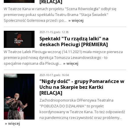
[RELACJA]
W Teatrze Kana w ramach projektu "Scena Równoległa" odbył się
premierowy pokaz spektaklu Teatru Brama "Stacja Świadek"
Społeczność Goleniowa przed i po…
» więcej
2021-11-15, godz. 12:38
Spektakl "Tu rządzą lalki" na
deskach Pleciugi [PREMIERA]
W Teatrze Lalek Pleciuga wczoraj (14.11.2021) miała miejsce pierwsza
premiera pod nową dyrekcja Tomasza Lewandowskiego - to
specjalnie napisana dla Pleciugi…
» więcej
2021-10-17, godz. 16:04
"Nigdy dość" - grupy Pomarańcze w
Uchu na Skarpie bez Kartki
[RELACJA]
Zachodniopomorska OFFensywa Teatralna
"POBUDZA DO DZIAŁANIA" to projekt
koordynowany w Teatrze Kana. To też odpowiedź
na pandemiczną rzeczywistość oraz problemy…
» więcej