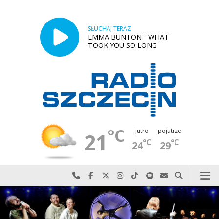
SŁUCHAJ TERAZ
EMMA BUNTON - WHAT
TOOK YOU SO LONG
°C
jutro
pojutrze
21
°C
°C
24
29
Najlepiej po prostu do nas zadzwoń
Odwiedź nas na Facebook-u
Odwiedź nas na X
Odwiedź nas na Instagram-ie
Odwiedź nas na TikTok-u
Szukaj nas na Spotify
Wyślij do nas w
Szukaj