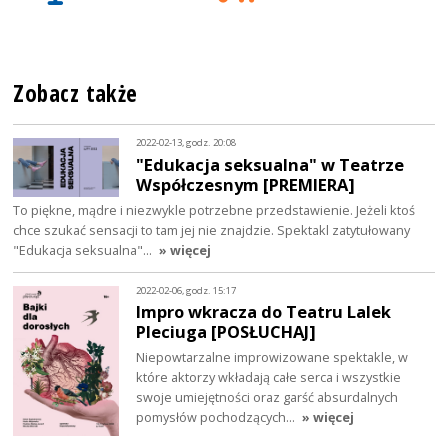
Zobacz także
2022-02-13, godz. 20:08
"Edukacja seksualna" w Teatrze
Współczesnym [PREMIERA]
To piękne, mądre i niezwykle potrzebne przedstawienie. Jeżeli ktoś
chce szukać sensacji to tam jej nie znajdzie. Spektakl zatytułowany
"Edukacja seksualna"…
» więcej
2022-02-06, godz. 15:17
Impro wkracza do Teatru Lalek
Pleciuga [POSŁUCHAJ]
Niepowtarzalne improwizowane spektakle, w
które aktorzy wkładają całe serca i wszystkie
swoje umiejętności oraz garść absurdalnych
pomysłów pochodzących…
» więcej