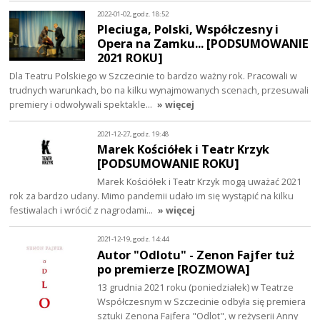
2022-01-02, godz. 18:52
Pleciuga, Polski, Współczesny i
Opera na Zamku... [PODSUMOWANIE
2021 ROKU]
Dla Teatru Polskiego w Szczecinie to bardzo ważny rok. Pracowali w
trudnych warunkach, bo na kilku wynajmowanych scenach, przesuwali
premiery i odwoływali spektakle…
» więcej
2021-12-27, godz. 19:48
Marek Kościółek i Teatr Krzyk
[PODSUMOWANIE ROKU]
Marek Kościółek i Teatr Krzyk mogą uważać 2021
rok za bardzo udany. Mimo pandemii udało im się wystąpić na kilku
festiwalach i wrócić z nagrodami…
» więcej
2021-12-19, godz. 14:44
Autor "Odlotu" - Zenon Fajfer tuż
po premierze [ROZMOWA]
13 grudnia 2021 roku (poniedziałek) w Teatrze
Współczesnym w Szczecinie odbyła się premiera
sztuki Zenona Fajfera "Odlot", w reżyserii Anny