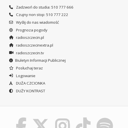
Zadzwoń do studia: 510 777 666
Czujny non stop: 510 777 222
Wyślij do nas wiadomość
Prognoza pogody
radioszczecin.pl
radioszczecinextra.pl
radioszczecin.tv
Biuletyn Informacji Publicznej
Posłuchaj teraz
Logowanie
DUŻA CZCIONKA
DUŻY KONTRAST