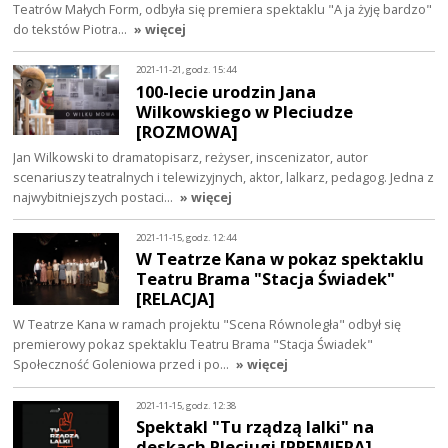
Teatrów Małych Form, odbyła się premiera spektaklu "A ja żyję bardzo"
do tekstów Piotra…
» więcej
2021-11-21, godz. 15:44
100-lecie urodzin Jana
Wilkowskiego w Pleciudze
[ROZMOWA]
Jan Wilkowski to dramatopisarz, reżyser, inscenizator, autor
scenariuszy teatralnych i telewizyjnych, aktor, lalkarz, pedagog. Jedna z
najwybitniejszych postaci…
» więcej
2021-11-15, godz. 12:44
W Teatrze Kana w pokaz spektaklu
Teatru Brama "Stacja Świadek"
[RELACJA]
W Teatrze Kana w ramach projektu "Scena Równoległa" odbył się
premierowy pokaz spektaklu Teatru Brama "Stacja Świadek"
Społeczność Goleniowa przed i po…
» więcej
2021-11-15, godz. 12:38
Spektakl "Tu rządzą lalki" na
deskach Pleciugi [PREMIERA]