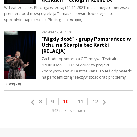
W Teatrze Lalek Pleciuga wczoraj (14.11.2021) miała miejsce pierwsza
premiera pod nową dyrekcja Tomasza Lewandowskiego - to
specjalnie napisana dla Pleciugi…
» więcej
2021-10-17, godz. 16:04
"Nigdy dość" - grupy Pomarańcze w
Uchu na Skarpie bez Kartki
[RELACJA]
Zachodniopomorska OFFensywa Teatralna
"POBUDZA DO DZIAŁANIA" to projekt
koordynowany w Teatrze Kana. To też odpowiedź
na pandemiczną rzeczywistość oraz problemy…
» więcej
8
9
10
11
12
342 na 35 stronach