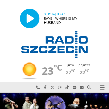
SŁUCHAJ TERAZ
RAYE - WHERE IS MY
HUSBAND!
°C
jutro
pojutrze
23
°C
°C
27
22
Najlepiej po prostu do nas zadzwoń
Odwiedź nas na Facebook-u
Odwiedź nas na X
Odwiedź nas na Instagram-ie
Odwiedź nas na TikTok-u
Szukaj nas na Spotify
Wyślij do nas w
Szukaj