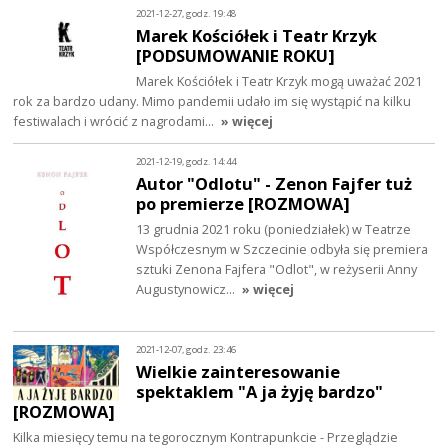
2021-12-27, godz. 19:48
Marek Kościółek i Teatr Krzyk
[PODSUMOWANIE ROKU]
Marek Kościółek i Teatr Krzyk mogą uważać 2021
rok za bardzo udany. Mimo pandemii udało im się wystąpić na kilku
festiwalach i wrócić z nagrodami…
» więcej
2021-12-19, godz. 14:44
Autor "Odlotu" - Zenon Fajfer tuż
po premierze [ROZMOWA]
13 grudnia 2021 roku (poniedziałek) w Teatrze
Współczesnym w Szczecinie odbyła się premiera
sztuki Zenona Fajfera "Odlot", w reżyserii Anny
Augustynowicz…
» więcej
2021-12-07, godz. 23:46
Wielkie zainteresowanie
spektaklem "A ja żyję bardzo"
[ROZMOWA]
Kilka miesięcy temu na tegorocznym Kontrapunkcie - Przeglądzie