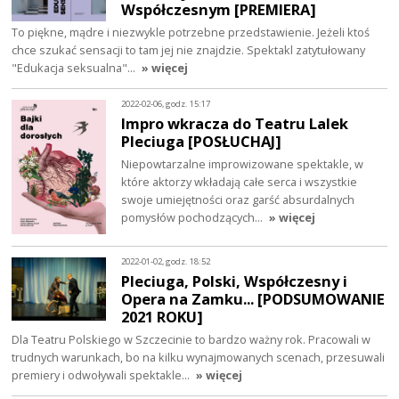
Współczesnym [PREMIERA]
To piękne, mądre i niezwykle potrzebne przedstawienie. Jeżeli ktoś
chce szukać sensacji to tam jej nie znajdzie. Spektakl zatytułowany
"Edukacja seksualna"…
» więcej
2022-02-06, godz. 15:17
Impro wkracza do Teatru Lalek
Pleciuga [POSŁUCHAJ]
Niepowtarzalne improwizowane spektakle, w
które aktorzy wkładają całe serca i wszystkie
swoje umiejętności oraz garść absurdalnych
pomysłów pochodzących…
» więcej
2022-01-02, godz. 18:52
Pleciuga, Polski, Współczesny i
Opera na Zamku... [PODSUMOWANIE
2021 ROKU]
Dla Teatru Polskiego w Szczecinie to bardzo ważny rok. Pracowali w
trudnych warunkach, bo na kilku wynajmowanych scenach, przesuwali
premiery i odwoływali spektakle…
» więcej