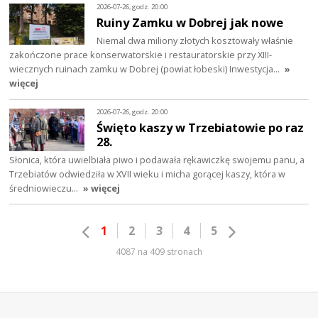
2026-07-26, godz. 20:00
Ruiny Zamku w Dobrej jak nowe
Niemal dwa miliony złotych kosztowały właśnie
zakończone prace konserwatorskie i restauratorskie przy XIII-
wiecznych ruinach zamku w Dobrej (powiat łobeski) Inwestycja…
»
więcej
2026-07-26, godz. 20:00
Święto kaszy w Trzebiatowie po raz
28.
Słonica, która uwielbiała piwo i podawała rękawiczkę swojemu panu, a
Trzebiatów odwiedziła w XVII wieku i micha gorącej kaszy, która w
średniowieczu…
» więcej
1
2
3
4
5
4087 na 409 stronach