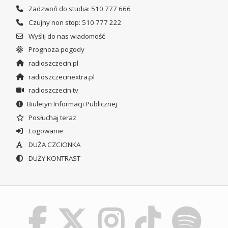
Zadzwoń do studia: 510 777 666
Czujny non stop: 510 777 222
Wyślij do nas wiadomość
Prognoza pogody
radioszczecin.pl
radioszczecinextra.pl
radioszczecin.tv
Biuletyn Informacji Publicznej
Posłuchaj teraz
Logowanie
DUŻA CZCIONKA
DUŻY KONTRAST