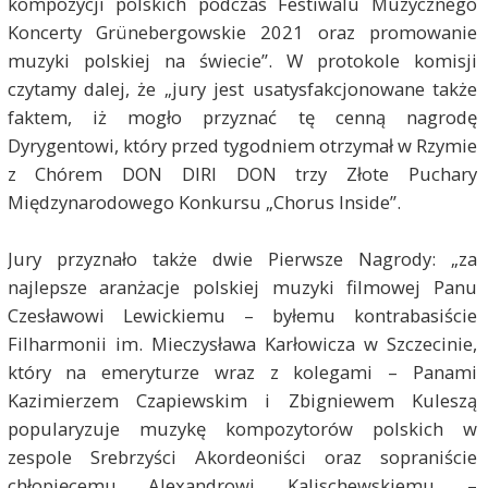
kompozycji polskich podczas Festiwalu Muzycznego
Koncerty Grünebergowskie 2021 oraz promowanie
muzyki polskiej na świecie”. W protokole komisji
czytamy dalej, że „jury jest usatysfakcjonowane także
faktem, iż mogło przyznać tę cenną nagrodę
Dyrygentowi, który przed tygodniem otrzymał w Rzymie
z Chórem DON DIRI DON trzy Złote Puchary
Międzynarodowego Konkursu „Chorus Inside”.
Jury przyznało także dwie Pierwsze Nagrody: „za
najlepsze aranżacje polskiej muzyki filmowej Panu
Czesławowi Lewickiemu – byłemu kontrabasiście
Filharmonii im. Mieczysława Karłowicza w Szczecinie,
który na emeryturze wraz z kolegami – Panami
Kazimierzem Czapiewskim i Zbigniewem Kuleszą
popularyzuje muzykę kompozytorów polskich w
zespole Srebrzyści Akordeoniści oraz sopraniście
chłopięcemu Alexandrowi Kalischewskiemu –