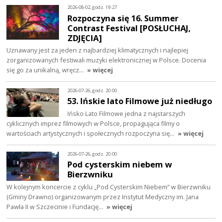
2026-08-02, godz. 19:27
Rozpoczyna się 16. Summer
Contrast Festival [POSŁUCHAJ,
ZDJĘCIA]
Uznawany jest za jeden z najbardziej klimatycznych i najlepiej
zorganizowanych festiwali muzyki elektronicznej w Polsce. Docenia
się go za unikalną, wręcz…
» więcej
2026-07-26, godz. 20:00
53. Ińskie lato Filmowe już niedługo
Ińsko Lato Filmowe jedna z najstarszych
cyklicznych imprez filmowych w Polsce, propagująca filmy o
wartościach artystycznych i społecznych rozpoczyna się…
» więcej
2026-07-26, godz. 20:00
Pod cysterskim niebem w
Bierzwniku
W kolejnym koncercie z cyklu „Pod Cysterskim Niebem” w Bierzwniku
(Gminy Drawno) organizowanym przez Instytut Medyczny im. Jana
Pawła II w Szczecinie i Fundację…
» więcej