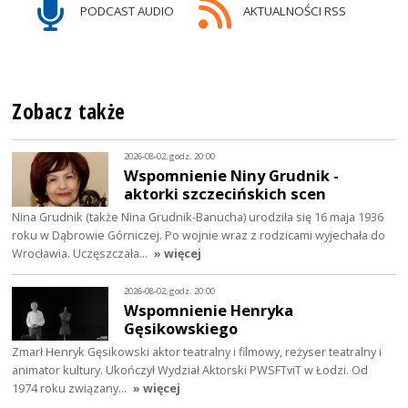
PODCAST AUDIO
AKTUALNOŚCI RSS
Zobacz także
2026-08-02, godz. 20:00
Wspomnienie Niny Grudnik -
aktorki szczecińskich scen
Nina Grudnik (także Nina Grudnik-Banucha) urodziła się 16 maja 1936
roku w Dąbrowie Górniczej. Po wojnie wraz z rodzicami wyjechała do
Wrocławia. Uczęszczała…
» więcej
2026-08-02, godz. 20:00
Wspomnienie Henryka
Gęsikowskiego
Zmarł Henryk Gęsikowski aktor teatralny i filmowy, reżyser teatralny i
animator kultury. Ukończył Wydział Aktorski PWSFTviT w Łodzi. Od
1974 roku związany…
» więcej