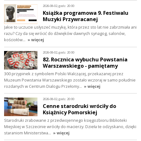
2026-08-02, godz. 20:00
Książka programowa 9. Festiwalu
Muzyki Przywracanej
Jakie to uczucie usłyszeć muzykę, która przez sto lat nie zabrzmiała ani
razu? Czy da się wrócić do dźwięków dawnych synagog, salonów,
kościołów…
» więcej
2026-08-02, godz. 20:00
82. Rocznica wybuchu Powstania
Warszawskiego - pamiętamy
300 przypinek z symbolem Polski Walczącej, przekazanej przez
Muzeum Powstania Warszawskiego zostało wczoraj w samo południe
rozdanych w Centrum Dialogu Przełomy…
» więcej
2026-08-02, godz. 20:00
Cenne starodruki wróciły do
Książnicy Pomorskiej
Starodruki zrabowane z przedwojennego księgozbioru Biblioteki
Miejskiej w Szczecinie wróciły do macierzy. Dzieła te odzyskano, dzięki
staraniom Ministerstwa…
» więcej