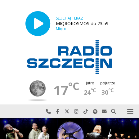
SŁUCHAJ TERAZ
MIQROKOSMOS do 23:59
Miqro
°C
jutro
pojutrze
17
°C
°C
24
30
Najlepiej po prostu do nas zadzwoń
Odwiedź nas na Facebook-u
Odwiedź nas na X
Odwiedź nas na Instagram-ie
Odwiedź nas na TikTok-u
Szukaj nas na Spotify
Wyślij do nas w
Szukaj