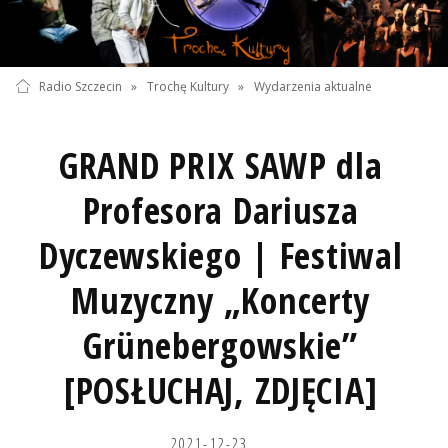
Radio Szczecin
»
Trochę Kultury
»
Wydarzenia aktualne
GRAND PRIX SAWP dla
Profesora Dariusza
Dyczewskiego | Festiwal
Muzyczny „Koncerty
Grünebergowskie”
[POSŁUCHAJ, ZDJĘCIA]
2021-12-23