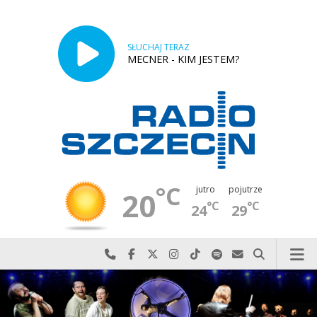
SŁUCHAJ TERAZ
MECNER - KIM JESTEM?
°C
jutro
pojutrze
20
°C
°C
24
29
Najlepiej po prostu do nas zadzwoń
Odwiedź nas na Facebook-u
Odwiedź nas na X
Odwiedź nas na Instagram-ie
Odwiedź nas na TikTok-u
Szukaj nas na Spotify
Wyślij do nas w
Szukaj