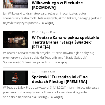
Wilkowskiego w Pleciudze
[ROZMOWA]
Jan Wilkowski to dramatopisarz, reżyser, inscenizator, autor
scenariuszy teatralnych i telewizyjnych, aktor, lalkarz, pedagog. Jedna z
najwybitniejszych postaci…
» więcej
2021-11-15, godz. 12:44
W Teatrze Kana w pokaz spektaklu
Teatru Brama "Stacja Świadek"
[RELACJA]
W Teatrze Kana w ramach projektu "Scena Równoległa" odbył się
premierowy pokaz spektaklu Teatru Brama "Stacja Świadek"
Społeczność Goleniowa przed i po…
» więcej
2021-11-15, godz. 12:38
Spektakl "Tu rządzą lalki" na
deskach Pleciugi [PREMIERA]
W Teatrze Lalek Pleciuga wczoraj (14.11.2021) miała miejsce pierwsza
premiera pod nową dyrekcja Tomasza Lewandowskiego - to
specjalnie napisana dla Pleciugi…
» więcej