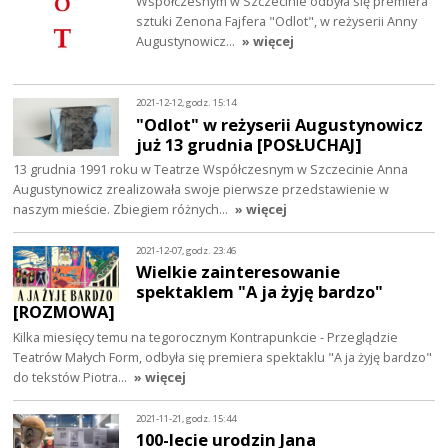
Współczesnym w Szczecinie odbyła się premiera
sztuki Zenona Fajfera "Odlot", w reżyserii Anny
Augustynowicz…
» więcej
2021-12-12, godz. 15:14
"Odlot" w reżyserii Augustynowicz
już 13 grudnia [POSŁUCHAJ]
13 grudnia 1991 roku w Teatrze Współczesnym w Szczecinie Anna
Augustynowicz zrealizowała swoje pierwsze przedstawienie w
naszym mieście. Zbiegiem różnych…
» więcej
2021-12-07, godz. 23:46
Wielkie zainteresowanie
spektaklem "A ja żyję bardzo"
[ROZMOWA]
Kilka miesięcy temu na tegorocznym Kontrapunkcie - Przeglądzie
Teatrów Małych Form, odbyła się premiera spektaklu "A ja żyję bardzo"
do tekstów Piotra…
» więcej
2021-11-21, godz. 15:44
100-lecie urodzin Jana