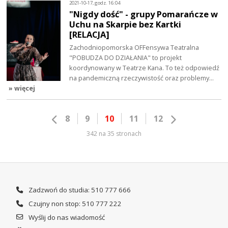
2021-10-17, godz. 16:04
"Nigdy dość" - grupy Pomarańcze w
Uchu na Skarpie bez Kartki
[RELACJA]
Zachodniopomorska OFFensywa Teatralna
"POBUDZA DO DZIAŁANIA" to projekt
koordynowany w Teatrze Kana. To też odpowiedź
na pandemiczną rzeczywistość oraz problemy…
» więcej
8
9
10
11
12
342 na 35 stronach
Zadzwoń do studia: 510 777 666
Czujny non stop: 510 777 222
Wyślij do nas wiadomość