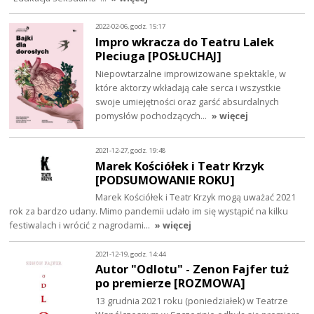
2022-02-06, godz. 15:17
Impro wkracza do Teatru Lalek
Pleciuga [POSŁUCHAJ]
Niepowtarzalne improwizowane spektakle, w
które aktorzy wkładają całe serca i wszystkie
swoje umiejętności oraz garść absurdalnych
pomysłów pochodzących…
» więcej
2021-12-27, godz. 19:48
Marek Kościółek i Teatr Krzyk
[PODSUMOWANIE ROKU]
Marek Kościółek i Teatr Krzyk mogą uważać 2021
rok za bardzo udany. Mimo pandemii udało im się wystąpić na kilku
festiwalach i wrócić z nagrodami…
» więcej
2021-12-19, godz. 14:44
Autor "Odlotu" - Zenon Fajfer tuż
po premierze [ROZMOWA]
13 grudnia 2021 roku (poniedziałek) w Teatrze