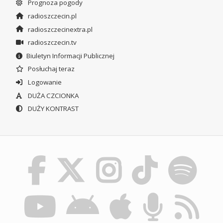
Prognoza pogody
radioszczecin.pl
radioszczecinextra.pl
radioszczecin.tv
Biuletyn Informacji Publicznej
Posłuchaj teraz
Logowanie
DUŻA CZCIONKA
DUŻY KONTRAST