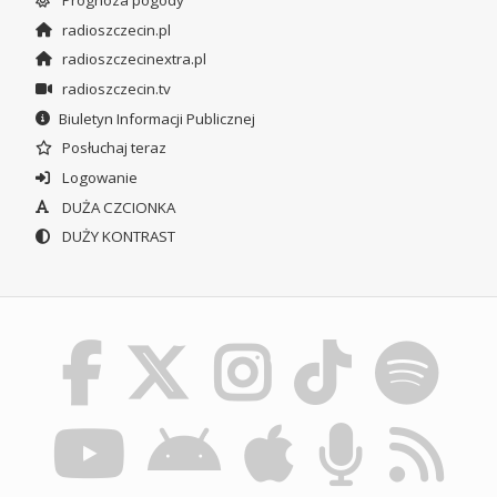
radioszczecin.pl
radioszczecinextra.pl
radioszczecin.tv
Biuletyn Informacji Publicznej
Posłuchaj teraz
Logowanie
DUŻA CZCIONKA
DUŻY KONTRAST