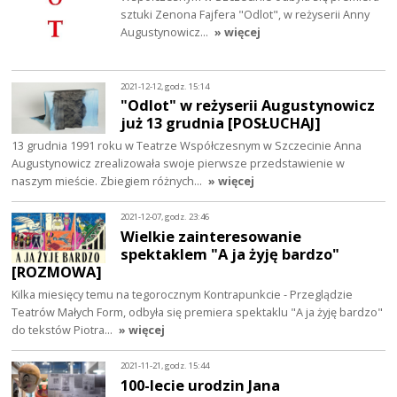
sztuki Zenona Fajfera "Odlot", w reżyserii Anny
Augustynowicz…
» więcej
2021-12-12, godz. 15:14
"Odlot" w reżyserii Augustynowicz
już 13 grudnia [POSŁUCHAJ]
13 grudnia 1991 roku w Teatrze Współczesnym w Szczecinie Anna
Augustynowicz zrealizowała swoje pierwsze przedstawienie w
naszym mieście. Zbiegiem różnych…
» więcej
2021-12-07, godz. 23:46
Wielkie zainteresowanie
spektaklem "A ja żyję bardzo"
[ROZMOWA]
Kilka miesięcy temu na tegorocznym Kontrapunkcie - Przeglądzie
Teatrów Małych Form, odbyła się premiera spektaklu "A ja żyję bardzo"
do tekstów Piotra…
» więcej
2021-11-21, godz. 15:44
100-lecie urodzin Jana