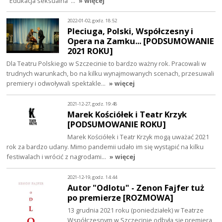
"Edukacja seksualna"…
» więcej
2022-01-02, godz. 18:52
Pleciuga, Polski, Współczesny i
Opera na Zamku... [PODSUMOWANIE
2021 ROKU]
Dla Teatru Polskiego w Szczecinie to bardzo ważny rok. Pracowali w
trudnych warunkach, bo na kilku wynajmowanych scenach, przesuwali
premiery i odwoływali spektakle…
» więcej
2021-12-27, godz. 19:48
Marek Kościółek i Teatr Krzyk
[PODSUMOWANIE ROKU]
Marek Kościółek i Teatr Krzyk mogą uważać 2021
rok za bardzo udany. Mimo pandemii udało im się wystąpić na kilku
festiwalach i wrócić z nagrodami…
» więcej
2021-12-19, godz. 14:44
Autor "Odlotu" - Zenon Fajfer tuż
po premierze [ROZMOWA]
13 grudnia 2021 roku (poniedziałek) w Teatrze
Współczesnym w Szczecinie odbyła się premiera