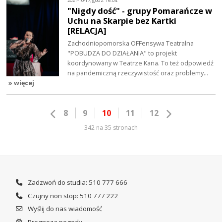
2021-10-17, godz. 16:04
"Nigdy dość" - grupy Pomarańcze w
Uchu na Skarpie bez Kartki
[RELACJA]
Zachodniopomorska OFFensywa Teatralna
"POBUDZA DO DZIAŁANIA" to projekt
koordynowany w Teatrze Kana. To też odpowiedź
na pandemiczną rzeczywistość oraz problemy…
» więcej
8
9
10
11
12
342 na 35 stronach
Zadzwoń do studia: 510 777 666
Czujny non stop: 510 777 222
Wyślij do nas wiadomość
Prognoza pogody