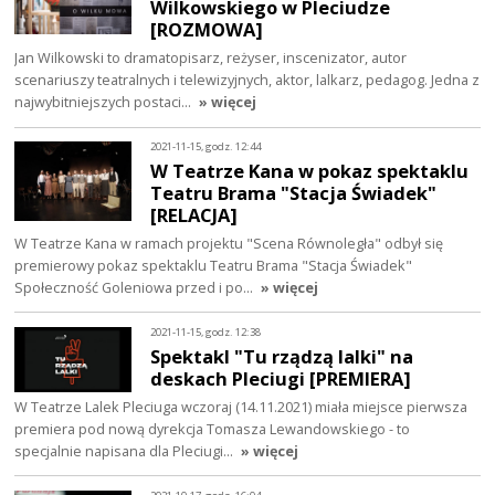
Wilkowskiego w Pleciudze
[ROZMOWA]
Jan Wilkowski to dramatopisarz, reżyser, inscenizator, autor
scenariuszy teatralnych i telewizyjnych, aktor, lalkarz, pedagog. Jedna z
najwybitniejszych postaci…
» więcej
2021-11-15, godz. 12:44
W Teatrze Kana w pokaz spektaklu
Teatru Brama "Stacja Świadek"
[RELACJA]
W Teatrze Kana w ramach projektu "Scena Równoległa" odbył się
premierowy pokaz spektaklu Teatru Brama "Stacja Świadek"
Społeczność Goleniowa przed i po…
» więcej
2021-11-15, godz. 12:38
Spektakl "Tu rządzą lalki" na
deskach Pleciugi [PREMIERA]
W Teatrze Lalek Pleciuga wczoraj (14.11.2021) miała miejsce pierwsza
premiera pod nową dyrekcja Tomasza Lewandowskiego - to
specjalnie napisana dla Pleciugi…
» więcej