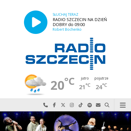
SŁUCHAJ TERAZ
RADIO SZCZECIN NA DZIEŃ
DOBRY do 09:00
Robert Bochenko
°C
jutro
pojutrze
20
°C
°C
21
24
Najlepiej po prostu do nas zadzwoń
Odwiedź nas na Facebook-u
Odwiedź nas na X
Odwiedź nas na Instagram-ie
Odwiedź nas na TikTok-u
Szukaj nas na Spotify
Wyślij do nas w
Szukaj