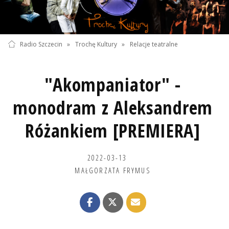
Radio Szczecin
»
Trochę Kultury
»
Relacje teatralne
"Akompaniator" -
monodram z Aleksandrem
Różankiem [PREMIERA]
2022-03-13
MAŁGORZATA FRYMUS