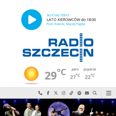
SŁUCHAJ TERAZ
LATO KIEROWCÓW do 18:00
Piotr Rokicki, Maciej Papke
°C
jutro
pojutrze
29
°C
°C
27
22
Najlepiej po prostu do nas zadzwoń
Odwiedź nas na Facebook-u
Odwiedź nas na X
Odwiedź nas na Instagram-ie
Odwiedź nas na TikTok-u
Szukaj nas na Spotify
Wyślij do nas w
Szukaj