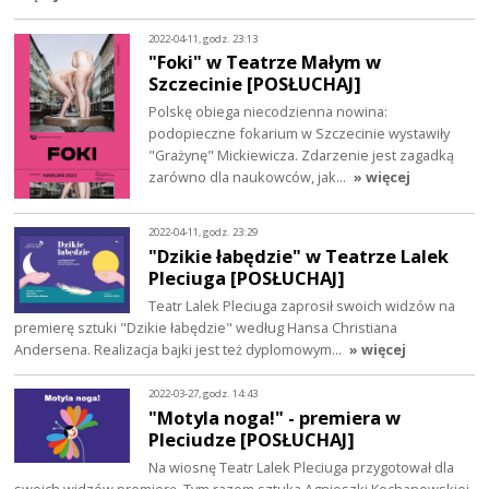
2022-04-11, godz. 23:13
"Foki" w Teatrze Małym w
Szczecinie [POSŁUCHAJ]
Polskę obiega niecodzienna nowina:
podopieczne fokarium w Szczecinie wystawiły
"Grażynę" Mickiewicza. Zdarzenie jest zagadką
zarówno dla naukowców, jak…
» więcej
2022-04-11, godz. 23:29
"Dzikie łabędzie" w Teatrze Lalek
Pleciuga [POSŁUCHAJ]
Teatr Lalek Pleciuga zaprosił swoich widzów na
premierę sztuki "Dzikie łabędzie" według Hansa Christiana
Andersena. Realizacja bajki jest też dyplomowym…
» więcej
2022-03-27, godz. 14:43
"Motyla noga!" - premiera w
Pleciudze [POSŁUCHAJ]
Na wiosnę Teatr Lalek Pleciuga przygotował dla
swoich widzów premierę. Tym razem sztuka Agnieszki Kochanowskiej