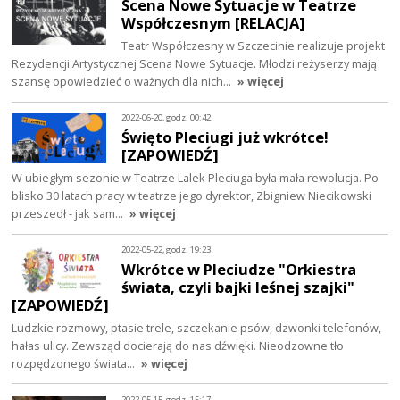
Scena Nowe Sytuacje w Teatrze
Współczesnym [RELACJA]
Teatr Współczesny w Szczecinie realizuje projekt
Rezydencji Artystycznej Scena Nowe Sytuacje. Młodzi reżyserzy mają
szansę opowiedzieć o ważnych dla nich…
» więcej
2022-06-20, godz. 00:42
Święto Pleciugi już wkrótce!
[ZAPOWIEDŹ]
W ubiegłym sezonie w Teatrze Lalek Pleciuga była mała rewolucja. Po
blisko 30 latach pracy w teatrze jego dyrektor, Zbigniew Niecikowski
przeszedł - jak sam…
» więcej
2022-05-22, godz. 19:23
Wkrótce w Pleciudze "Orkiestra
świata, czyli bajki leśnej szajki"
[ZAPOWIEDŹ]
Ludzkie rozmowy, ptasie trele, szczekanie psów, dzwonki telefonów,
hałas ulicy. Zewsząd docierają do nas dźwięki. Nieodzowne tło
rozpędzonego świata…
» więcej
2022-05-15, godz. 15:17