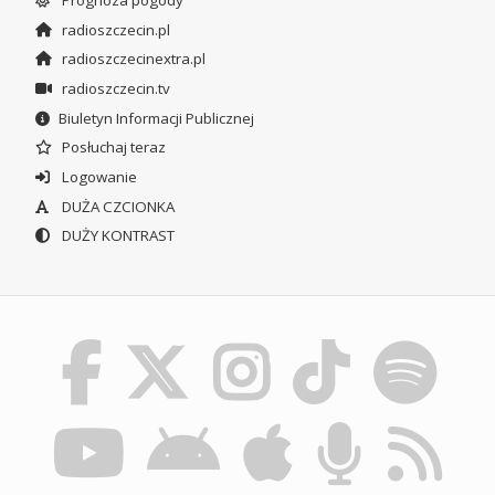
Prognoza pogody
radioszczecin.pl
radioszczecinextra.pl
radioszczecin.tv
Biuletyn Informacji Publicznej
Posłuchaj teraz
Logowanie
DUŻA CZCIONKA
DUŻY KONTRAST