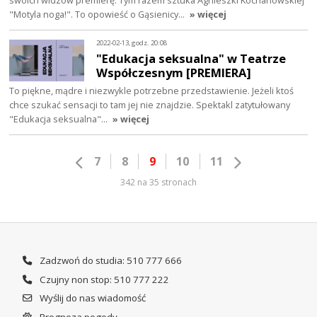
"Motyla noga!". To opowieść o Gąsienicy…
» więcej
2022-02-13, godz. 20:08
"Edukacja seksualna" w Teatrze
Współczesnym [PREMIERA]
To piękne, mądre i niezwykle potrzebne przedstawienie. Jeżeli ktoś
chce szukać sensacji to tam jej nie znajdzie. Spektakl zatytułowany
"Edukacja seksualna"…
» więcej
7
8
9
10
11
342 na 35 stronach
Zadzwoń do studia: 510 777 666
Czujny non stop: 510 777 222
Wyślij do nas wiadomość