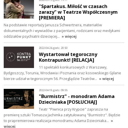
"Spartakus. Miłość w czasach
zarazy" w Teatrze Współczesnym
[PREMIERA]
Na podstawie reportaży Janusza Schwertnera, materiałów
dokumentalnych i wywiadów z pacjentami, rodzicami oraz medykami
oddziałów psychiatrii dziecięcej…
» więcej
2022-04-24, godz. 20:50
Wystartował tegoroczny
Kontrapunkt! [RELACJA]
11 spektakli konkursowych z Warszawy,
Bydgoszczy, Torunia, Wrocławia i Poznania oraz kosowskiego Gjilane
bierze udział w tegorocznym 56. Przeglądzie Teatrów…
» więcej
2022-04-19, godz. 09:55
"Burmistrz" - monodram Adama
Dzieciniaka [POSŁUCHAJ]
Teatr "Piwnica przy Krypcie" zaprasza na
premierę sztuki Tomasza Jachimka zatytułowaną "Burmistrz". Będzie
to prapremierowa realizacja monodramu Adama Dzieciniaka…
»
więcej