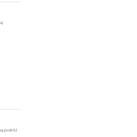
ną
ną podróż