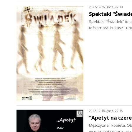
2022-12-26, godz. 22:38
Spektakl "Świad
Spektakl "Świadek" to o
tożsamość. Łukasz - u
2022-12-18, godz. 22:35
"Apetyt na czer
Mężczyzna i kobieta. Ob
wspominają dobre i zł