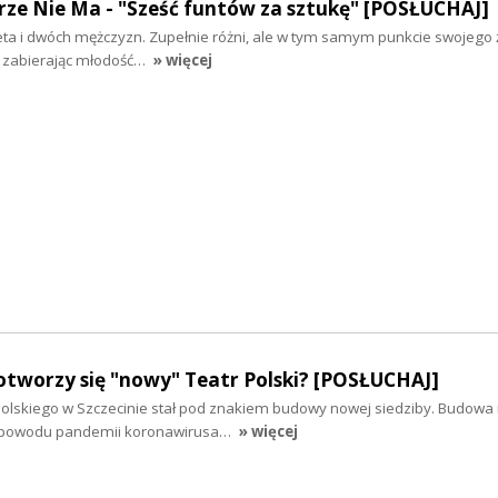
rze Nie Ma - "Sześć funtów za sztukę" [POSŁUCHAJ]
ta i dwóch mężczyzn. Zupełnie różni, ale w tym samym punkcie swojego ż
 zabierając młodość…
» więcej
otworzy się "nowy" Teatr Polski? [POSŁUCHAJ]
 Polskiego w Szczecinie stał pod znakiem budowy nowej siedziby. Budowa 
 z powodu pandemii koronawirusa…
» więcej