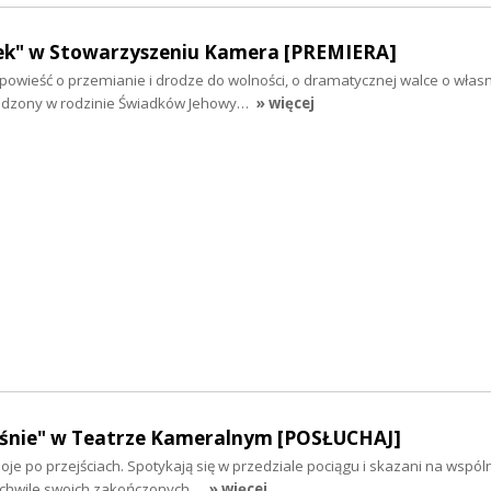
ek" w Stowarzyszeniu Kamera [PREMIERA]
powieść o przemianie i drodze do wolności, o dramatycznej walce o włas
rodzony w rodzinie Świadków Jehowy…
» więcej
eśnie" w Teatrze Kameralnym [POSŁUCHAJ]
oje po przejściach. Spotykają się w przedziale pociągu i skazani na wspól
e chwile swoich zakończonych…
» więcej