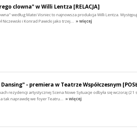
ego clowna" w Willi Lentza [RELACJA]
wna" według Matei Visniec to najnowsza produkcja Willi Lentza. Występuj
 Niczewski i Konrad Pawicki jako trzej…
» więcej
. Dansing" - premiera w Teatrze Współczesnym [PO
ch rezydencji artystycznej Scena Nowe Sytuacje odbyła się wczoraj (21 
 a tak naprawdę we foyer Teatru…
» więcej