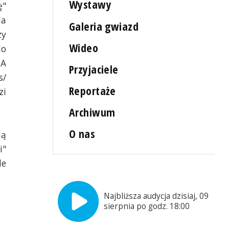
Wystawy
ę"
la
Galeria gwiazd
zy
Wideo
do
 A
Przyjaciele
s/
Reportaże
zi
Archiwum
O nas
ną
i"
le
Najbliższa audycja dzisiaj, 09
sierpnia po godz. 18:00