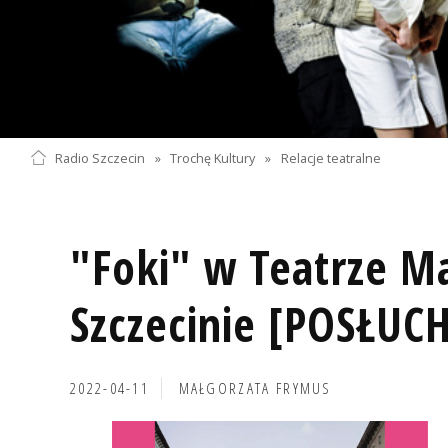
Radio Szczecin
»
Trochę Kultury
»
Relacje teatralne
"Foki" w Teatrze 
Szczecinie [POSŁUCH
2022-04-11
MAŁGORZATA FRYMUS