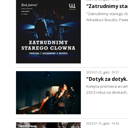
"Zatrudnimy star
"Zatrudnimy starego clo
Arkadiusz Buszko, Paweł
2023-01-22, godz. 19:57
"Dotyk za dotyk
Kolejna premiera w rama
2023 roku) na deskach,
2023-01-15, godz. 14:42