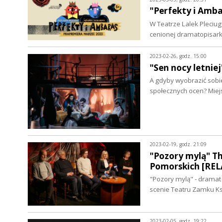
"Perfekty i Amba
W Teatrze Lalek Pleciug
cenionej dramatopisarki
2023-02-26, godz. 15:00
"Sen nocy letni
A gdyby wyobrazić sobie
społecznych ocen? Mie
2023-02-19, godz. 21:09
"Pozory mylą" T
Pomorskich [REL
"Pozory mylą" - dramat
scenie Teatru Zamku K
2023-02-05, godz. 19:22