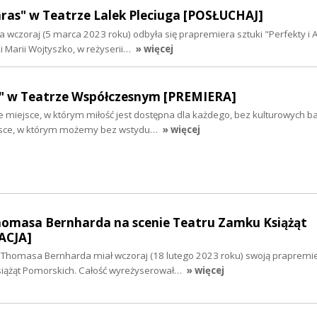
ras" w Teatrze Lalek Pleciuga [POSŁUCHAJ]
a wczoraj (5 marca 2023 roku) odbyła się prapremiera sztuki "Perfekty i
 Marii Wojtyszko, w reżyserii…
» więcej
ej" w Teatrze Współczesnym [PREMIERA]
 miejsce, w którym miłość jest dostępna dla każdego, bez kulturowych bar
jsce, w którym możemy bez wstydu…
» więcej
homasa Bernharda na scenie Teatru Zamku Książąt
ACJA]
 Thomasa Bernharda miał wczoraj (18 lutego 2023 roku) swoją prapremi
siążąt Pomorskich. Całość wyreżyserował…
» więcej