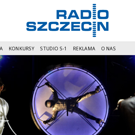
A
KONKURSY
STUDIO S-1
REKLAMA
O NAS