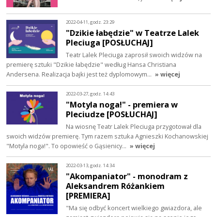
2022-04-11, godz. 23:29
"Dzikie łabędzie" w Teatrze Lalek
Pleciuga [POSŁUCHAJ]
Teatr Lalek Pleciuga zaprosił swoich widzów na
premierę sztuki "Dzikie łabędzie" według Hansa Christiana
Andersena. Realizacja bajki jest też dyplomowym…
» więcej
2022-03-27, godz. 14:43
"Motyla noga!" - premiera w
Pleciudze [POSŁUCHAJ]
Na wiosnę Teatr Lalek Pleciuga przygotował dla
swoich widzów premierę. Tym razem sztuka Agnieszki Kochanowskiej
"Motyla noga!". To opowieść o Gąsienicy…
» więcej
2022-03-13, godz. 14:34
"Akompaniator" - monodram z
Aleksandrem Różankiem
[PREMIERA]
"Ma się odbyć koncert wielkiego gwiazdora, ale