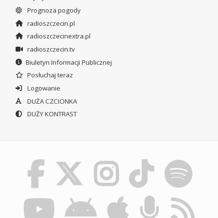
Prognoza pogody
radioszczecin.pl
radioszczecinextra.pl
radioszczecin.tv
Biuletyn Informacji Publicznej
Posłuchaj teraz
Logowanie
DUŻA CZCIONKA
DUŻY KONTRAST