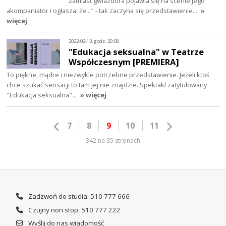
zamiast gwiazdora pojawia się na scenie jego
akompaniator i ogłasza, że..." - tak zaczyna się przedstawienie…
»
więcej
2022-02-13, godz. 20:08
"Edukacja seksualna" w Teatrze
Współczesnym [PREMIERA]
To piękne, mądre i niezwykle potrzebne przedstawienie. Jeżeli ktoś
chce szukać sensacji to tam jej nie znajdzie. Spektakl zatytułowany
"Edukacja seksualna"…
» więcej
7
8
9
10
11
342 na 35 stronach
Zadzwoń do studia: 510 777 666
Czujny non stop: 510 777 222
Wyślij do nas wiadomość