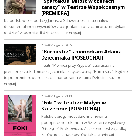
"Spartakus. Miłość w czasach
zarazy" w Teatrze Współczesnym
[PREMIERA]
Na podstawie reportaży Janusza Schwertnera, materiałów
dokumentalnych i wywiadów z pacjentami, rodzicami oraz medykami
oddziałów psychiatrii dziecięcej…
» więcej
2022-04-19, godz. 09:55
"Burmistrz" - monodram Adama
Dzieciniaka [POSŁUCHAJ]
Teatr "Piwnica przy Krypcie" zaprasza na
premierę sztuki Tomasza Jachimka zatytułowaną "Burmistrz". Będzie
to prapremierowa realizacja monodramu Adama Dzieciniaka…
»
więcej
2022-04-11, godz. 23:13
"Foki" w Teatrze Małym w
Szczecinie [POSŁUCHAJ]
Polskę obiega niecodzienna nowina:
podopieczne fokarium w Szczecinie wystawiły
"Grażynę" Mickiewicza. Zdarzenie jest zagadką
zarówno dla naukowców, jak…
» więcej