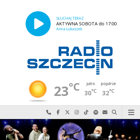
SŁUCHAJ TERAZ
AKTYWNA SOBOTA do 17:00
Anna Łukaszek
°C
jutro
pojutrze
23
°C
°C
30
32
Najlepiej po prostu do nas zadzwoń
Odwiedź nas na Facebook-u
Odwiedź nas na X
Odwiedź nas na Instagram-ie
Odwiedź nas na TikTok-u
Szukaj nas na Spotify
Wyślij do nas w
Szukaj