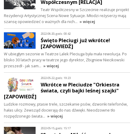
Współczesnym [RELACJA]
Teatr Współczesny w Szczecinie realizuje projekt
Rezydencji Artystycznej Scena Nowe Sytuacje. Młodzi reżyserzy mają
szansę opowiedzieć o ważnych dla nich…
» więcej
2022-06-20, godz. 00:42
Święto Pleciugi już wkrótce!
[ZAPOWIEDŹ]
W ubiegłym sezonie w Teatrze Lalek Pleciuga była mała rewolucja. Po
blisko 30 latach pracy w teatrze jego dyrektor, Zbigniew Niecikowski
przeszedł - jak sam…
» więcej
2022-05-22, godz. 19:23
Wkrótce w Pleciudze "Orkiestra
świata, czyli bajki leśnej szajki"
[ZAPOWIEDŹ]
Ludzkie rozmowy, ptasie trele, szczekanie psów, dzwonki telefonów,
hałas ulicy. Zewsząd docierają do nas dźwięki. Nieodzowne tło
rozpędzonego świata…
» więcej
2022-05-15, godz. 15:17