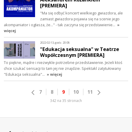
[PREMIERA]
"Ma się odbyć koncert wielkiego gwiazdora, ale
zamiast gwiazdora pojawia się na scenie jego
akompaniator i ogłasza, że..." - tak zaczyna się przedstawienie…
»
więcej
2022-02-13, godz. 20:08
"Edukacja seksualna" w Teatrze
Współczesnym [PREMIERA]
To piękne, mądre i niezwykle potrzebne przedstawienie. Jeżeli ktoś
chce szukać sensacji to tam jej nie znajdzie. Spektakl zatytułowany
"Edukacja seksualna"…
» więcej
7
8
9
10
11
342 na 35 stronach