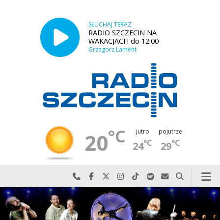
SŁUCHAJ TERAZ
RADIO SZCZECIN NA
WAKACJACH do 12:00
Grzegorz Lament
°C
jutro
pojutrze
20
°C
°C
24
29
Najlepiej po prostu do nas zadzwoń
Odwiedź nas na Facebook-u
Odwiedź nas na X
Odwiedź nas na Instagram-ie
Odwiedź nas na TikTok-u
Szukaj nas na Spotify
Wyślij do nas w
Szukaj