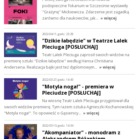
podopieczne fokarium w Szczecinie wystawiły
"Grażynę" Mickiewicza. Zdarzenie jest zagadką
zarówno dla naukowców, jak…
» więcej
2022-04-11, godz. 23:29
"Dzikie łabędzie" w Teatrze Lalek
Pleciuga [POSŁUCHAJ]
Teatr Lalek Pleciuga zaprosił swoich widzów na
premierę sztuki "Dzikie łabędzie" według Hansa Christiana
Andersena. Realizacja bajki jest też dyplomowym…
» więcej
2022-03-27, godz. 14:43
"Motyla noga!" - premiera w
Pleciudze [POSŁUCHAJ]
Na wiosnę Teatr Lalek Pleciuga przygotował dla
swoich widzów premierę. Tym razem sztuka Agnieszki Kochanowskiej
"Motyla noga!". To opowieść o Gąsienicy…
» więcej
2022-03-13, godz. 14:34
"Akompaniator" - monodram z
Aleksandrem Różankiem