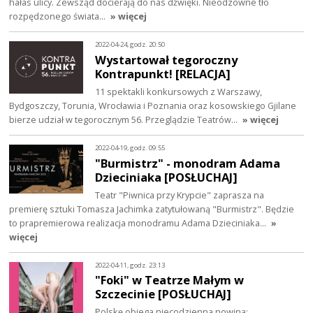
hałas ulicy. Zewsząd docierają do nas dźwięki. Nieodzowne tło
rozpędzonego świata…
» więcej
2022-04-24, godz. 20:50
Wystartował tegoroczny
Kontrapunkt! [RELACJA]
11 spektakli konkursowych z Warszawy,
Bydgoszczy, Torunia, Wrocławia i Poznania oraz kosowskiego Gjilane
bierze udział w tegorocznym 56. Przeglądzie Teatrów…
» więcej
2022-04-19, godz. 09:55
"Burmistrz" - monodram Adama
Dzieciniaka [POSŁUCHAJ]
Teatr "Piwnica przy Krypcie" zaprasza na
premierę sztuki Tomasza Jachimka zatytułowaną "Burmistrz". Będzie
to prapremierowa realizacja monodramu Adama Dzieciniaka…
»
więcej
2022-04-11, godz. 23:13
"Foki" w Teatrze Małym w
Szczecinie [POSŁUCHAJ]
Polskę obiega niecodzienna nowina: