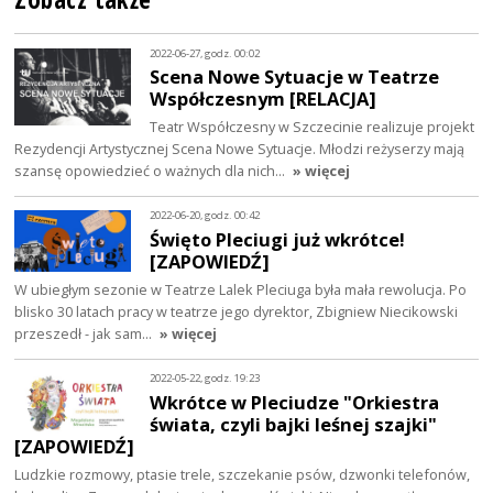
2022-06-27, godz. 00:02
Scena Nowe Sytuacje w Teatrze
Współczesnym [RELACJA]
Teatr Współczesny w Szczecinie realizuje projekt
Rezydencji Artystycznej Scena Nowe Sytuacje. Młodzi reżyserzy mają
szansę opowiedzieć o ważnych dla nich…
» więcej
2022-06-20, godz. 00:42
Święto Pleciugi już wkrótce!
[ZAPOWIEDŹ]
W ubiegłym sezonie w Teatrze Lalek Pleciuga była mała rewolucja. Po
blisko 30 latach pracy w teatrze jego dyrektor, Zbigniew Niecikowski
przeszedł - jak sam…
» więcej
2022-05-22, godz. 19:23
Wkrótce w Pleciudze "Orkiestra
świata, czyli bajki leśnej szajki"
[ZAPOWIEDŹ]
Ludzkie rozmowy, ptasie trele, szczekanie psów, dzwonki telefonów,