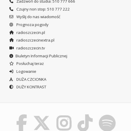
Zadzwoń do studia: 510 777 666
Czujny non stop: 510 777 222
Wyślij do nas wiadomość
Prognoza pogody
radioszczecin.pl
radioszczecinextra.pl
radioszczecin.tv
Biuletyn Informacji Publicznej
Posłuchaj teraz
Logowanie
DUŻA CZCIONKA
DUŻY KONTRAST