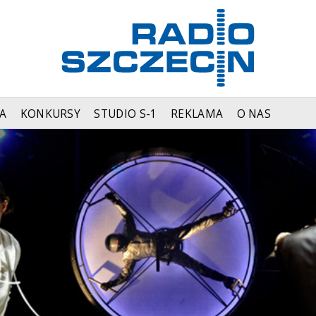
A
KONKURSY
STUDIO S-1
REKLAMA
O NAS