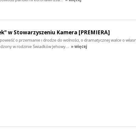
ek" w Stowarzyszeniu Kamera [PREMIERA]
powieść o przemianie i drodze do wolności, o dramatycznej walce o włas
rodzony w rodzinie Świadków Jehowy…
» więcej