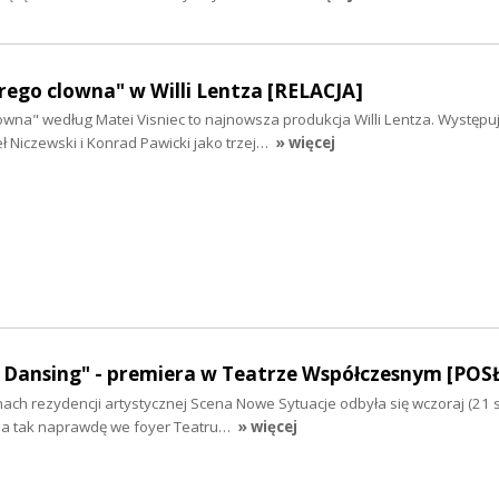
ego clowna" w Willi Lentza [RELACJA]
wna" według Matei Visniec to najnowsza produkcja Willi Lentza. Występuj
 Niczewski i Konrad Pawicki jako trzej…
» więcej
. Dansing" - premiera w Teatrze Współczesnym [PO
ch rezydencji artystycznej Scena Nowe Sytuacje odbyła się wczoraj (21 
 a tak naprawdę we foyer Teatru…
» więcej