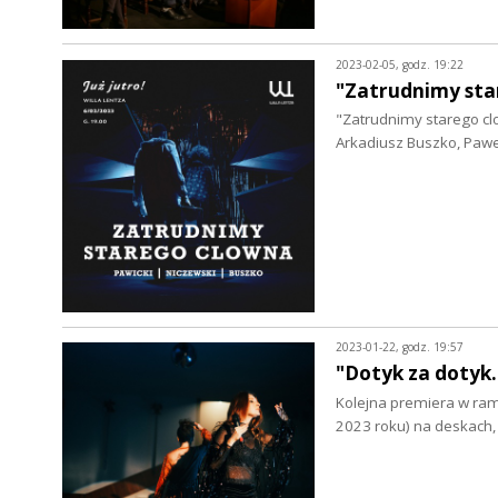
2023-02-05, godz. 19:22
"Zatrudnimy star
"Zatrudnimy starego clo
Arkadiusz Buszko, Paweł
2023-01-22, godz. 19:57
"Dotyk za dotyk
Kolejna premiera w rama
2023 roku) na deskach,