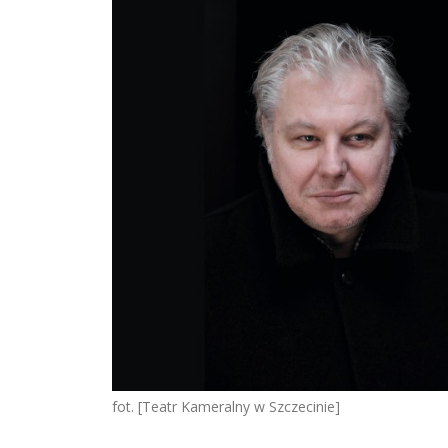
fot. [Teatr Kameralny w Szczecinie]