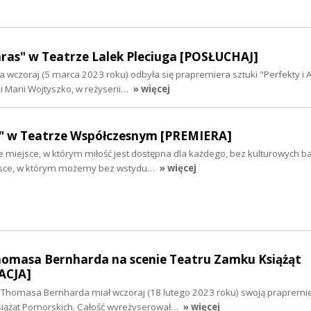
ras" w Teatrze Lalek Pleciuga [POSŁUCHAJ]
a wczoraj (5 marca 2023 roku) odbyła się prapremiera sztuki "Perfekty i
 Marii Wojtyszko, w reżyserii…
» więcej
ej" w Teatrze Współczesnym [PREMIERA]
 miejsce, w którym miłość jest dostępna dla każdego, bez kulturowych bar
jsce, w którym możemy bez wstydu…
» więcej
homasa Bernharda na scenie Teatru Zamku Książąt
ACJA]
 Thomasa Bernharda miał wczoraj (18 lutego 2023 roku) swoją prapremi
siążąt Pomorskich. Całość wyreżyserował…
» więcej