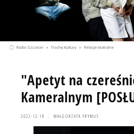
Radio Szczecin
»
Trochę Kultury
»
Relacje teatralne
"Apetyt na czereśni
Kameralnym [POSŁ
2022-12-18
MAŁGORZATA FRYMUS