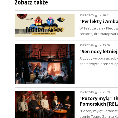
Zobacz także
2023-03-05, godz. 20:51
"Perfekty i Amba
W Teatrze Lalek Pleciug
cenionej dramatopisarki
2023-02-26, godz. 15:00
"Sen nocy letni
A gdyby wyobrazić sobie
społecznych ocen? Mie
2023-02-19, godz. 21:09
"Pozory mylą" T
Pomorskich [REL
"Pozory mylą" - dramat
scenie Teatru Zamku K