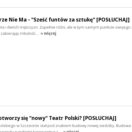
rze Nie Ma - "Sześć funtów za sztukę" [POSŁUCHAJ]
ta i dwóch mężczyzn. Zupełnie różni, ale w tym samym punkcie swojego ż
 zabierając młodość…
» więcej
otworzy się "nowy" Teatr Polski? [POSŁUCHAJ]
 Polskiego w Szczecinie stał pod znakiem budowy nowej siedziby. Budowa 
 z powodu pandemii koronawirusa…
» więcej